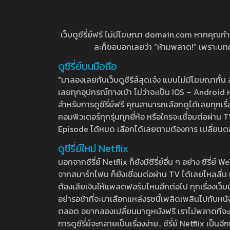
เว็บดูซีรี่ย์ฟรี ไม่มีโฆษณา domain.com หากคุณกำลัง
ละก็ขอบอกเลยว่า “ห้ามพลาด!” เพราะบทความ
ดูซีรี่ย์บนมือถือ
"มาลองเลยกับเว็บดูซีรีส์สุดเจ๋ง แบบไม่มีโฆษณากั
เลยทุกอุปกรณ์ทางเข้า ไม่ว่าจะเป็น IOS – Android หร
สำหรับการดูซีรี่ย์ฟรี คุณสามารถเลือกดูได้เลยทุกเรื
คอมพิวเตอร์ทุกรุ่นทุกยี่ห้อ หรือใครจะเชื่อมต่อผ
Episode ได้หมด เลือกได้เลยตามต้องการ เปลี่ยนตอนเ
ดูซีรี่ย์ใหม่ Netflix
นอกจากซีรี่ย์ Netflix ก็ยังมีซีรี่ย์อื่น ๆ อย่าง ซ
จากสมาร์ทโฟน ก็ยังเชื่อมต่อผ่าน TV ได้เลยไหลลื่น ห
ต้องเสียเงินให้แพลตฟอร์มไหนอีกต่อไป ทุกเรื่องเว็บนี้จ
อย่ารอช้าที่จะมาเลือกแหล่งรชนี้เพลิดเพลินไปกับหนังให
ตลอด อยากลองเปลี่ยนมาดูหนังฟรี เราไม่พลาดที่จะแนะน
การดูซีรี่ย์จะกลายเป็นเรื่องง่าย.. ซีรี่ย์ Netflix เป็