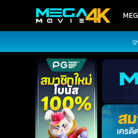
MEGA
ดู