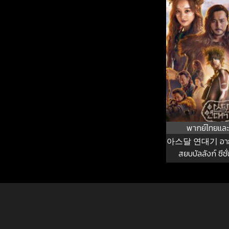
พากย์ไทยและ
아스달 연대기 อาธด
สยบบัลลังก์ ซีซั่