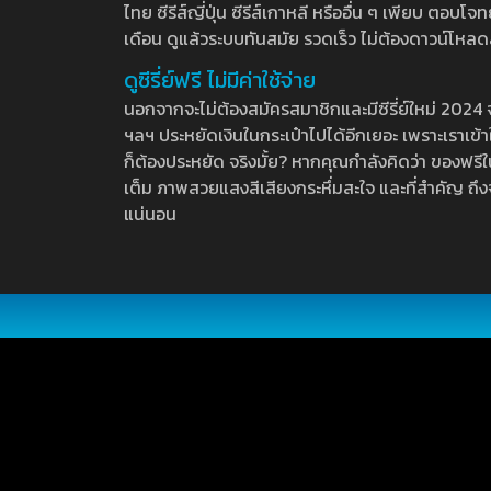
ไทย ซีรีส์ญี่ปุ่น ซีรีส์เกาหลี หรืออื่น ๆ เพียบ ตอ
เดือน ดูแล้วระบบทันสมัย รวดเร็ว ไม่ต้องดาวน์โหลด
ดูซีรี่ย์ฟรี ไม่มีค่าใช้จ่าย
นอกจากจะไม่ต้องสมัครสมาชิกและมีซีรี่ย์ใหม่ 2024 จุกๆ
ฯลฯ ประหยัดเงินในกระเป๋าไปได้อีกเยอะ เพราะเราเข้าใจ
ก็ต้องประหยัด จริงมั้ย? หากคุณกำลังคิดว่า ของฟรีใน
เต็ม ภาพสวยแสงสีเสียงกระหึ่มสะใจ และที่สำคัญ ถึงจ
แน่นอน