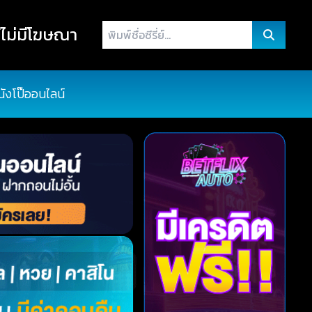
พิมพ์
ไม่มีโฆษณา
ชื่อ
ซี
รี่
นังโป๊ออนไลน์
ย์...