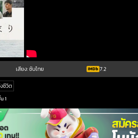
เสียง: ซับไทย
7.2
IMDb
งชีวิต
น 1