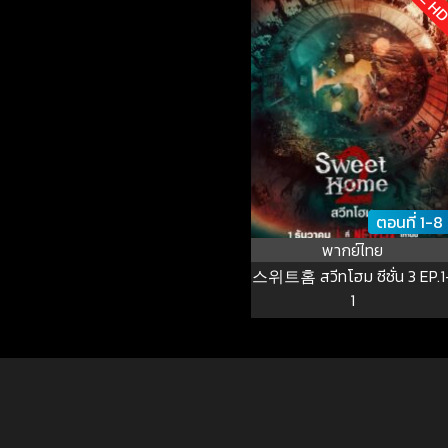
ตอนที่ 1-8
พากย์ไทย
스위트홈 สวีทโฮม ซีซั่น 3 EP.1
1