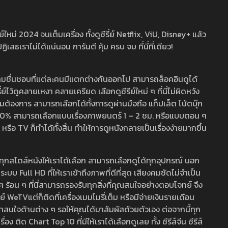
หม่ 2024 จนเต็มเครื่อง ทั้งดูซีรี่ย์ Netflix, ViU, Disney+ แล้ว
เราไม่ได้แน่นอน การันตี คุ้ม ครบ จบ ที่นี่ที่เดียว!
ามชื่นชอบที่แต่ละคนมีแตกต่างกันออกไป สามารถล็อคอินดูได้
ว้ดูคลายเหงา คลายเครียด เลือกดูซีรีย์ใหม่ ๆ ที่นี่ไม่ผิดหวัง
ามต้องการ สามารถเลือกได้ทั้งการดูผ่านมือถือ แท็ปเล็ต โน้ตบุ๊ก
พ 100% สามารถเลือกแบบเรื่องภาพยนตร์ 1 – 2 ชม. หรือแบบตอน ๆ
 TV ก็ทำได้ทั้งสิ้น ทำให้การดูหนังกลายเป็นเรื่องง่ายมากขึ้น
รวมทุกสไตล์หนังให้เราได้เลือก สามารถเลือกดูได้ทุกอุปกรณ์ นอก
 Full HD ที่ให้เราเข้าถึงภาพที่ดีที่สุด เสียงคมชัดไม่จำเป็น
สด ๆ ร้อน ๆ ที่นี่สามารถรองรับทุกสิ่งที่คุณสนใจอย่างตอบโจทย์ จึง
ย์ WeTVแต่ก็ติดที่เครื่องเมมโมรี่เต็ม หรือมีจ่ายเงินรายเดือน
่าสนใจด้านต่าง ๆ รอให้คุณได้มาสัมผัสด้วยตัวเอง ต่อจากนี้ทุก
ง ติด Chart Top 10 ที่มีให้เราได้เลือกดูเลย ทั้ง ซีรีส์จีน ซีรีส์