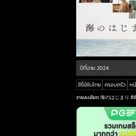
ปีที่ฉาย:
2024
ซีรี่ย์ซับไทย
ครอบครัว
หนั
รายละเอียด 海のはじまり ซีซั่