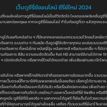
เว็บดูซีรี่ย์ออนไลน์ ซีรี่ย์ใหม่ 2024
หลงใหลในการดูซีรี่ย์ออนไลน์เป็นชีวิตจิตใจ โหลดแอปพลิเคชั่นดูซีรี่ย์ใ
อกต่อเหตุผล หากจะดูซีรี่ย์ออนไลน์ ทำไมต้องดูที่เรา แล้วทุกคนจะปฏิเสธ
ลือกดูได้เลยกับหนังต่าง ๆ ที่มีหลากหลายประเภทรวบรวมไว้ตอบโจทย์คว
องการ ระบบต่าง ๆ ทันสมัย ดึงดูดผู้ใช้บริการทุกคน แหล่งรวบรวมซีรี่ย์ไ
ามต้องการ ทั้งหนังไทย หนังญี่ปุ่น หนังเกาหลี หรือประเภทอื่น ๆ ก็มีต
้เลยตามต้องการ สีสัน ความคมชัดจัดเต็ม Full HD สามารถใช้งานได้ภา
ปิดปิดซับไทย หรือพากย์ไทยได้หมดด้วย เพิ่มเสียงผ่านสมาร์ทโฟน หรือ
ที่มีบริการซับไทย หรือพากย์ไทยให้เราเข้าถึงอรรถรสการรับชมมากขึ้น รวบ
าพเว็บตรงนี้ก็หามาให้กับแพลตฟอร์มนี้เลยเชียว เลือกดูได้ตามสบาย ระบบ
งเรื่องเก่าเก็บที่เหมือนจะหาไม่ได้แล้ว หรือเรื่องใหม่แกะกล่อง เพิ่งเข้า
ี่ใจเราต้องการกันดีกว่า เคยไหม? มองหาเว็บหนังซีรี่ย์ Netflix หรือซีรี่
หนัง ดูซีรี่ย์ที่นี่เลยจริง ๆ นอกจากจะได้ดูฟรี ก็ยังเต็มไปด้วยความน
มที่ทำให้คุณสามารถได้ดูอย่างไหลลื่น เสถียร ที่รวบรวมซีรี่ย์เอาไว้หลายเรื่อ