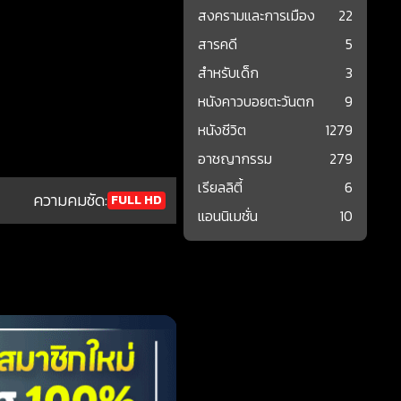
สงครามและการเมือง
22
สารคดี
5
สำหรับเด็ก
3
หนังคาวบอยตะวันตก
9
หนังชีวิต
1279
อาชญากรรม
279
เรียลลิตี้
6
ความคมชัด:
FULL HD
แอนนิเมชั่น
10