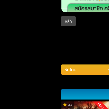
หลัก
FULL H
8.3