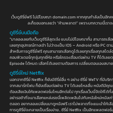
เว็บดูซีรี่ย์ฟรี ไม่มีโฆษณา domain.com หากคุณกำลังเป็นอีกคนที่
ละก็ขอบอกเลยว่า “ห้ามพลาด!” เพราะบทความนี้เราจะมาบ
ดูซีรี่ย์บนมือถือ
"มาลองเลยกับเว็บดูซีรีส์สุดเจ๋ง แบบไม่มีโฆษณากั้น สามารถเ
เลยทุกอุปกรณ์ทางเข้า ไม่ว่าจะเป็น IOS – Android หรือ PC ตามต้
สำหรับการดูซีรี่ย์ฟรี คุณสามารถเลือกดูได้เลยทุกเรื่องทุกสไตล์ต
คอมพิวเตอร์ทุกรุ่นทุกยี่ห้อ หรือใครจะเชื่อมต่อผ่าน TV ก็ได
Episode ได้หมด เลือกได้เลยตามต้องการ เปลี่ยนตอนเองสบาย ๆ เ
ดูซีรี่ย์ใหม่ Netflix
นอกจากซีรี่ย์ Netflix ก็ยังมีซีรี่ย์อื่น ๆ อย่าง ซีรี่ย์ WeTV 
จากสมาร์ทโฟน ก็ยังเชื่อมต่อผ่าน TV ได้เลยไหลลื่น หนังดีมีคุณภ
ต้องเสียเงินให้แพลตฟอร์มไหนอีกต่อไป ทุกเรื่องเว็บนี้จัดให้ได้ทั้
อย่ารอช้าที่จะมาเลือกแหล่งรชนี้เพลิดเพลินไปกับหนังใหม่หนังเก่าท
ตลอด อยากลองเปลี่ยนมาดูหนังฟรี เราไม่พลาดที่จะแนะนำให้เลือกดู
การดูซีรี่ย์จะกลายเป็นเรื่องง่าย.. ซีรี่ย์ Netflix เป็นอีกแพลตฟอร์