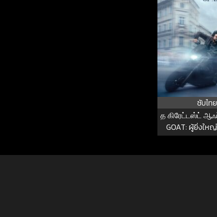
ซับไทย
த கிரேட்டஸ்ட் ஆஃ
GOAT: ผู้ยิ่งใ