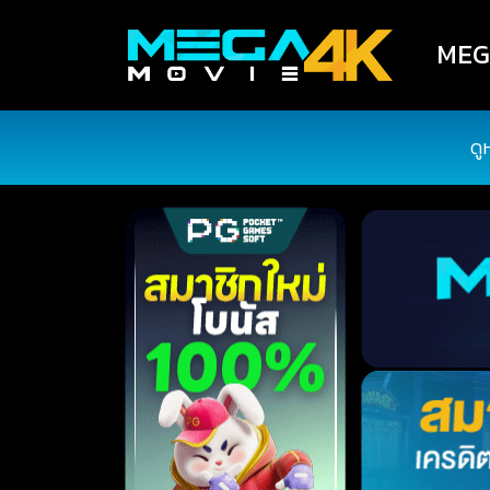
MEGA
ดู