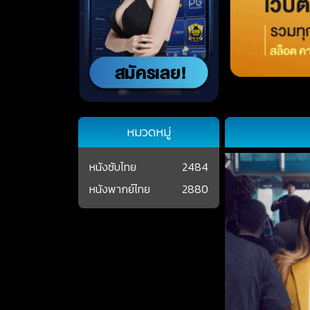
หมวดหมู่
หนังซับไทย
2484
หนังพากย์ไทย
2880