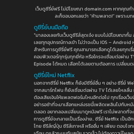
เว็บดูซีรี่ย์ฟรี ไม่มีโฆษณา domain.com หากคุณกำลัง
ละก็ขอบอกเลยว่า “ห้ามพลาด!” เพราะบทความ
ดูซีรี่ย์บนมือถือ
"มาลองเลยกับเว็บดูซีรีส์สุดเจ๋ง แบบไม่มีโฆษณากั
เลยทุกอุปกรณ์ทางเข้า ไม่ว่าจะเป็น IOS – Android หร
สำหรับการดูซีรี่ย์ฟรี คุณสามารถเลือกดูได้เลยทุกเรื
คอมพิวเตอร์ทุกรุ่นทุกยี่ห้อ หรือใครจะเชื่อมต่อผ
Episode ได้หมด เลือกได้เลยตามต้องการ เปลี่ยนตอนเ
ดูซีรี่ย์ใหม่ Netflix
นอกจากซีรี่ย์ Netflix ก็ยังมีซีรี่ย์อื่น ๆ อย่าง ซ
จากสมาร์ทโฟน ก็ยังเชื่อมต่อผ่าน TV ได้เลยไหลลื่น ห
ต้องเสียเงินให้แพลตฟอร์มไหนอีกต่อไป ทุกเรื่องเว็บนี้จ
อย่ารอช้าที่จะมาเลือกแหล่งรชนี้เพลิดเพลินไปกับหนังให
ตลอด อยากลองเปลี่ยนมาดูหนังฟรี เราไม่พลาดที่จะแนะน
การดูซีรี่ย์จะกลายเป็นเรื่องง่าย.. ซีรี่ย์ Netflix เป็
ไทย ซีรีส์ญี่ปุ่น ซีรีส์เกาหลี หรืออื่น ๆ เพียบ ตอ
เดือน ดูแล้วระบบทันสมัย รวดเร็ว ไม่ต้องดาวน์โหลด