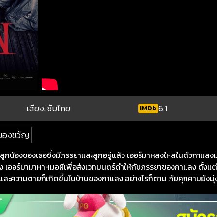
เสียง: ซับไทย
6.1
IMDb
ยองขวัญ
่ลูกน้องของเธอซึ่งมีภรรยาและลูกอยู่แล้ว เออร์มาหลงใหลในตัวกาแลง
ง เออร์มามาหาหมอผีเพื่อส่งเวทมนตร์ดำให้กับภรรยาของกาแลง ตั้งแต
ละความตายก็เกิดขึ้นในบ้านของกาแลง อย่างไรก็ตาม ภัยคุกคามยังมุ่งเ