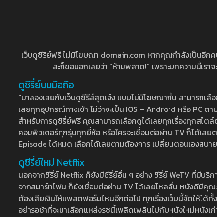
เว็บดูซีรี่ย์ฟรี ไม่มีโฆษณา domain.com หากคุณกำลังเป็นอีกคนที่
ละก็ขอบอกเลยว่า “ห้ามพลาด!” เพราะบทความนี้เราจะมาบ
ดูซีรี่ย์บนมือถือ
"มาลองเลยกับเว็บดูซีรีส์สุดเจ๋ง แบบไม่มีโฆษณากั้น สามารถเ
เลยทุกอุปกรณ์ทางเข้า ไม่ว่าจะเป็น IOS – Android หรือ PC ตามต้
สำหรับการดูซีรี่ย์ฟรี คุณสามารถเลือกดูได้เลยทุกเรื่องทุกสไตล์ต
คอมพิวเตอร์ทุกรุ่นทุกยี่ห้อ หรือใครจะเชื่อมต่อผ่าน TV ก็ได
Episode ได้หมด เลือกได้เลยตามต้องการ เปลี่ยนตอนเองสบาย ๆ เ
ดูซีรี่ย์ใหม่ Netflix
นอกจากซีรี่ย์ Netflix ก็ยังมีซีรี่ย์อื่น ๆ อย่าง ซีรี่ย์ WeTV 
จากสมาร์ทโฟน ก็ยังเชื่อมต่อผ่าน TV ได้เลยไหลลื่น หนังดีมีคุณภ
ต้องเสียเงินให้แพลตฟอร์มไหนอีกต่อไป ทุกเรื่องเว็บนี้จัดให้ได้ทั้
อย่ารอช้าที่จะมาเลือกแหล่งรชนี้เพลิดเพลินไปกับหนังใหม่หนังเก่าท