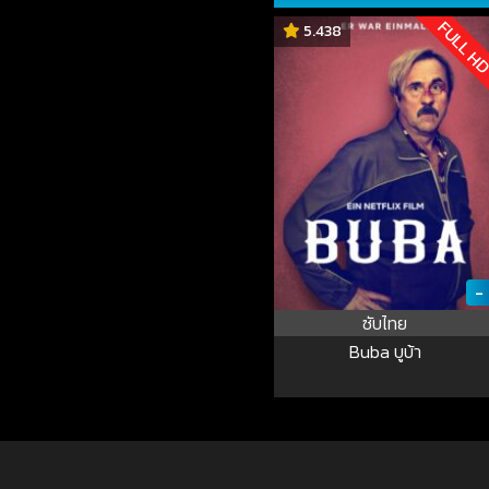
FULL H
5.438
-
ซับไทย
Buba บูบ้า