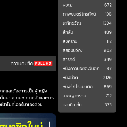
ผจญ
672
ภาพยนตร์โทรทัศน์
138
ระทึกขวัญ
1334
ลึกลับ
489
สงคราม
112
สยองขวัญ
803
สารคดี
349
ความคมชัด:
FULL HD
หนังคาวบอยตะวันตก
37
หนังชีวิต
2126
หนังรักโรแมนติก
869
มากและต้องการเป็นผู้หญิง
อาชญากรรม
712
่นั้นมา ความหวาดกลัวและการ
ป้าไปที่เออร์มาเองด้วย
แอนนิเมชั่น
373