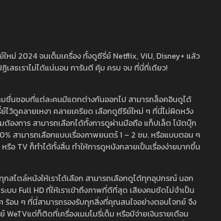
หม่ 2024 จนเต็มเครื่อง ทั้งดูซีรี่ย์ Netflix, ViU, Disney+ แล้ว
เราไม่ได้แน่นอน การันตี คุ้ม ครบ จบ ที่นี่ที่เดียว!
ามชื่นชอบที่แต่ละคนมีแตกต่างกันออกไป สามารถล็อคอินดูได้
ว้ดูคลายเหงา คลายเครียด เลือกดูซีรีย์ใหม่ ๆ ที่นี่ไม่ผิดหวัง
ามต้องการ สามารถเลือกได้ทั้งการดูผ่านมือถือ แท็ปเล็ต โน้ตบุ๊ก
พ 100% สามารถเลือกแบบเรื่องภาพยนตร์ 1 – 2 ชม. หรือแบบตอน ๆ
 TV ก็ทำได้ทั้งสิ้น ทำให้การดูหนังกลายเป็นเรื่องง่ายมากขึ้น
รวมทุกสไตล์หนังให้เราได้เลือก สามารถเลือกดูได้ทุกอุปกรณ์ นอก
 Full HD ที่ให้เราเข้าถึงภาพที่ดีที่สุด เสียงคมชัดไม่จำเป็น
สด ๆ ร้อน ๆ ที่นี่สามารถรองรับทุกสิ่งที่คุณสนใจอย่างตอบโจทย์ จึง
ย์ WeTVแต่ก็ติดที่เครื่องเมมโมรี่เต็ม หรือมีจ่ายเงินรายเดือน