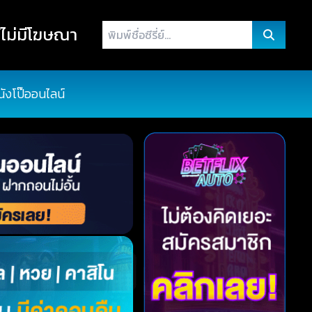
พิมพ์
ไม่มีโฆษณา
ชื่อ
ซี
รี่
นังโป๊ออนไลน์
ย์...