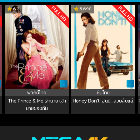
D
FULL HD
FULL HD
6.2
5.698
-
-
พากย์ไทย
ซับไทย
The Prince & Me รักนาย เจ้า
Honey Don’t! ฮันนี่…สวยสืบแส่
ชายของฉัน