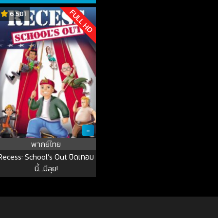
FULL HD
6.581
-
พากย์ไทย
Recess: School’s Out ปิดเทอม
นี้…มีลุย!