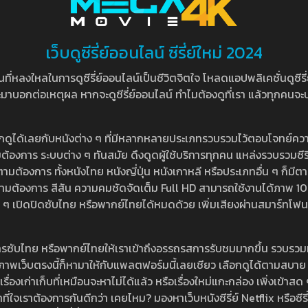
เว็บดูซีรี่ย์ออนไลน์ ซีรี่ย์ใหม่ 2024
หลงใหลในการดูซีรี่ย์ออนไลน์เป็นชีวิตจิตใจ โหลดแอปพลิเคชั่นดูซีรี่ย์ใ
อกต่อเหตุผล หากจะดูซีรี่ย์ออนไลน์ ทำไมต้องดูที่เรา แล้วทุกคนจะปฏิเสธ
ลือกดูได้เลยกับหนังต่าง ๆ ที่มีหลากหลายประเภทรวบรวมไว้ตอบโจทย์คว
องการ ระบบต่าง ๆ ทันสมัย ดึงดูดผู้ใช้บริการทุกคน แหล่งรวบรวมซีรี่ย์ไ
ามต้องการ ทั้งหนังไทย หนังญี่ปุ่น หนังเกาหลี หรือประเภทอื่น ๆ ก็มีต
้เลยตามต้องการ สีสัน ความคมชัดจัดเต็ม Full HD สามารถใช้งานได้ภา
ปิดปิดซับไทย หรือพากย์ไทยได้หมดด้วย เพิ่มเสียงผ่านสมาร์ทโฟน หรือ
ที่มีบริการซับไทย หรือพากย์ไทยให้เราเข้าถึงอรรถรสการรับชมมากขึ้น รวบ
าพเว็บตรงนี้ก็หามาให้กับแพลตฟอร์มนี้เลยเชียว เลือกดูได้ตามสบาย ระบบ
งเรื่องเก่าเก็บที่เหมือนจะหาไม่ได้แล้ว หรือเรื่องใหม่แกะกล่อง เพิ่งเข้า
ี่ใจเราต้องการกันดีกว่า เคยไหม? มองหาเว็บหนังซีรี่ย์ Netflix หรือซีรี่