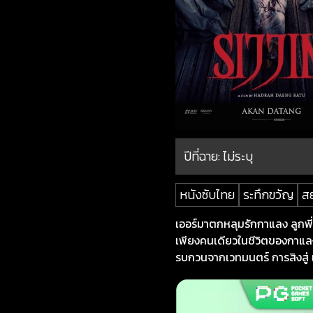
ปีที่ฉาย:
ไม่ระบุ
หนังซับไทย
ระทึกขวัญ
ส
เออร์มาตกหลุมรักกาแลง ลูกพี
เพียงคนเดียวในชีวิตของกาแล
รบกวนจากเวทมนตร์ การสิงสู่ แ