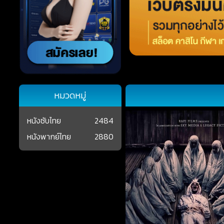
หมวดหมู่
หนังซับไทย
2484
หนังพากย์ไทย
2880