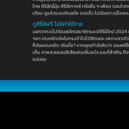
ไทย ซีรีส์ญี่ปุ่น ซีรีส์เกาหลี หรืออื่น ๆ เพียบ ตอ
เดือน ดูแล้วระบบทันสมัย รวดเร็ว ไม่ต้องดาวน์โหลด
ดูซีรี่ย์ฟรี ไม่มีค่าใช้จ่าย
นอกจากจะไม่ต้องสมัครสมาชิกและมีซีรี่ย์ใหม่ 2024 จุกๆ
ฯลฯ ประหยัดเงินในกระเป๋าไปได้อีกเยอะ เพราะเราเข้าใจ
ก็ต้องประหยัด จริงมั้ย? หากคุณกำลังคิดว่า ของฟรีใน
เต็ม ภาพสวยแสงสีเสียงกระหึ่มสะใจ และที่สำคัญ ถึงจ
แน่นอน