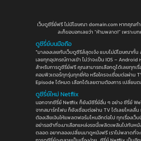
เว็บดูซีรี่ย์ฟรี ไม่มีโฆษณา domain.com หากคุณกำลัง
ละก็ขอบอกเลยว่า “ห้ามพลาด!” เพราะบทความ
ดูซีรี่ย์บนมือถือ
"มาลองเลยกับเว็บดูซีรีส์สุดเจ๋ง แบบไม่มีโฆษณากั
เลยทุกอุปกรณ์ทางเข้า ไม่ว่าจะเป็น IOS – Android หร
สำหรับการดูซีรี่ย์ฟรี คุณสามารถเลือกดูได้เลยทุกเรื
คอมพิวเตอร์ทุกรุ่นทุกยี่ห้อ หรือใครจะเชื่อมต่อผ
Episode ได้หมด เลือกได้เลยตามต้องการ เปลี่ยนตอนเ
ดูซีรี่ย์ใหม่ Netflix
นอกจากซีรี่ย์ Netflix ก็ยังมีซีรี่ย์อื่น ๆ อย่าง ซ
จากสมาร์ทโฟน ก็ยังเชื่อมต่อผ่าน TV ได้เลยไหลลื่น ห
ต้องเสียเงินให้แพลตฟอร์มไหนอีกต่อไป ทุกเรื่องเว็บนี้จ
อย่ารอช้าที่จะมาเลือกแหล่งรชนี้เพลิดเพลินไปกับหนังให
ตลอด อยากลองเปลี่ยนมาดูหนังฟรี เราไม่พลาดที่จะแนะน
การดูซีรี่ย์จะกลายเป็นเรื่องง่าย.. ซีรี่ย์ Netflix เป็