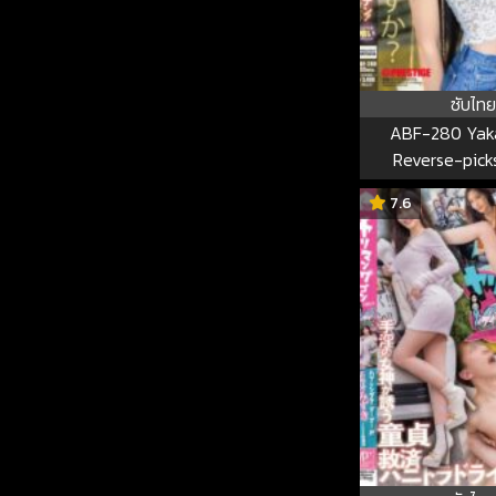
ซับไทย
ABF-280 Yak
Reverse-pick
Amateur Male!
7.6