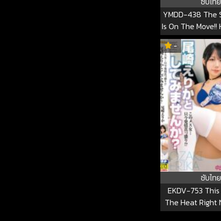
ซับไทย
YMDD-438 The 
Is On The Move!!
A Go-go!! Mizuk
-
Liz's Strange J
Goddess Of Mas
Invites Virgin R
Trap Drive Y
ซับไทย
EKDV-753 This B
The Heat Right
Not Try It Out