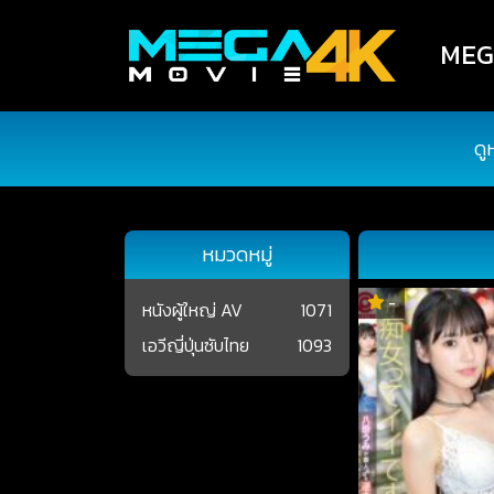
MEGA
ดู
หมวดหมู่
-
หนังผู้ใหญ่ AV
1071
เอวีญี่ปุ่นซับไทย
1093