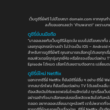
เว็บดูซีรี่ย์ฟรี ไม่มีโฆษณา domain.com หากคุณกำลัง
ละก็ขอบอกเลยว่า “ห้ามพลาด!” เพราะบทความ
ดูซีรี่ย์บนมือถือ
"มาลองเลยกับเว็บดูซีรีส์สุดเจ๋ง แบบไม่มีโฆษณากั
เลยทุกอุปกรณ์ทางเข้า ไม่ว่าจะเป็น IOS – Android หร
สำหรับการดูซีรี่ย์ฟรี คุณสามารถเลือกดูได้เลยทุกเรื
คอมพิวเตอร์ทุกรุ่นทุกยี่ห้อ หรือใครจะเชื่อมต่อผ
Episode ได้หมด เลือกได้เลยตามต้องการ เปลี่ยนตอนเ
ดูซีรี่ย์ใหม่ Netflix
นอกจากซีรี่ย์ Netflix ก็ยังมีซีรี่ย์อื่น ๆ อย่าง ซ
จากสมาร์ทโฟน ก็ยังเชื่อมต่อผ่าน TV ได้เลยไหลลื่น ห
ต้องเสียเงินให้แพลตฟอร์มไหนอีกต่อไป ทุกเรื่องเว็บนี้จ
อย่ารอช้าที่จะมาเลือกแหล่งรชนี้เพลิดเพลินไปกับหนังให
ตลอด อยากลองเปลี่ยนมาดูหนังฟรี เราไม่พลาดที่จะแนะน
การดูซีรี่ย์จะกลายเป็นเรื่องง่าย.. ซีรี่ย์ Netflix เป็