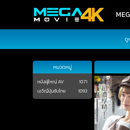
MEGA
ดู
หมวดหมู่
-
หนังผู้ใหญ่ AV
1071
เอวีญี่ปุ่นซับไทย
1093