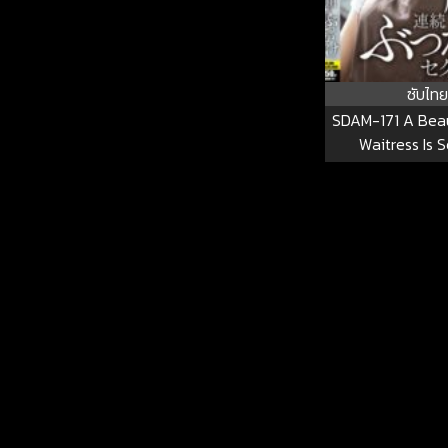
ซับไทย
SDAM-171 A Beau
Waitress Is S
Harassed By A 
Customer Who R
Ejaculates 
Concentrated 
Her Face From 
She Arrives Unti
Work. SDA