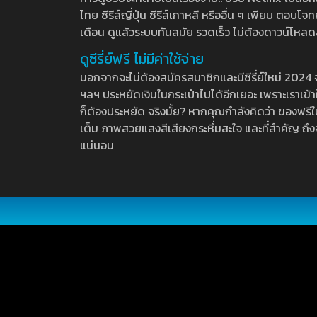
ไทย ซีรีส์ญี่ปุ่น ซีรีส์เกาหลี หรืออื่น ๆ เพียบ ตอ
เดือน ดูแล้วระบบทันสมัย รวดเร็ว ไม่ต้องดาวน์โหลด
ดูซีรี่ย์ฟรี ไม่มีค่าใช้จ่าย
นอกจากจะไม่ต้องสมัครสมาชิกและมีซีรี่ย์ใหม่ 2024 จุกๆ
ฯลฯ ประหยัดเงินในกระเป๋าไปได้อีกเยอะ เพราะเราเข้าใจ
ก็ต้องประหยัด จริงมั้ย? หากคุณกำลังคิดว่า ของฟรีใน
เต็ม ภาพสวยแสงสีเสียงกระหึ่มสะใจ และที่สำคัญ ถึงจ
แน่นอน