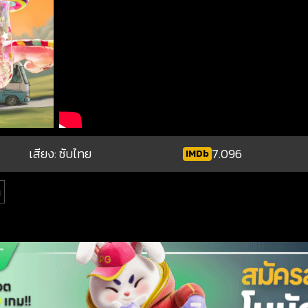
เสียง: ซับไทย
7.096
IMDb
ต