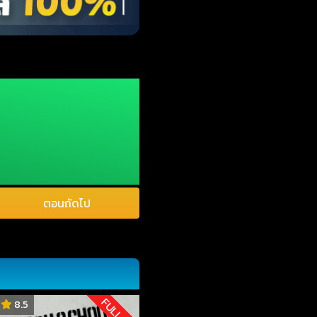
ตอนถัดไป
FULL HD
8.5