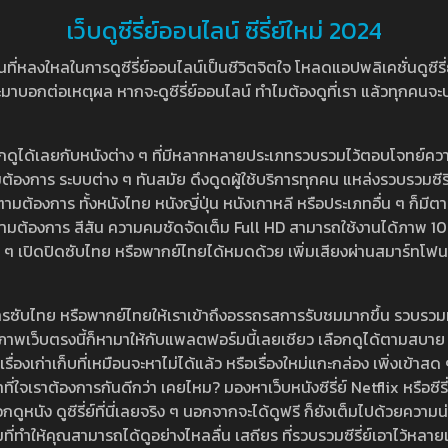
เว็บดูซีรี่ย์ออนไลน์ ซีรี่ย์ใหม่ 2024
หลงใหลในการดูซีรี่ย์ออนไลน์เป็นชีวิตจิตใจ โหลดแอปพลิเคชั่นดูซีรี่ย์ใ
อกต่อเหตุผล หากจะดูซีรี่ย์ออนไลน์ ทำไมต้องดูที่เรา แล้วทุกคนจะปฏิเสธ
ลือกดูได้เลยกับหนังต่าง ๆ ที่มีหลากหลายประเภทรวบรวมไว้ตอบโจทย์คว
องการ ระบบต่าง ๆ ทันสมัย ดึงดูดผู้ใช้บริการทุกคน แหล่งรวบรวมซีรี่ย์ไ
ามต้องการ ทั้งหนังไทย หนังญี่ปุ่น หนังเกาหลี หรือประเภทอื่น ๆ ก็มีต
้เลยตามต้องการ สีสัน ความคมชัดจัดเต็ม Full HD สามารถใช้งานได้ภา
ปิดปิดซับไทย หรือพากย์ไทยได้หมดด้วย เพิ่มเสียงผ่านสมาร์ทโฟน หรือ
ที่มีบริการซับไทย หรือพากย์ไทยให้เราเข้าถึงอรรถรสการรับชมมากขึ้น รวบ
าพเว็บตรงนี้ก็หามาให้กับแพลตฟอร์มนี้เลยเชียว เลือกดูได้ตามสบาย ระบบ
งเรื่องเก่าเก็บที่เหมือนจะหาไม่ได้แล้ว หรือเรื่องใหม่แกะกล่อง เพิ่งเข้า
ี่ใจเราต้องการกันดีกว่า เคยไหม? มองหาเว็บหนังซีรี่ย์ Netflix หรือซีรี่
หนัง ดูซีรี่ย์ที่นี่เลยจริง ๆ นอกจากจะได้ดูฟรี ก็ยังเต็มไปด้วยความน
มที่ทำให้คุณสามารถได้ดูอย่างไหลลื่น เสถียร ที่รวบรวมซีรี่ย์เอาไว้หลายเรื่อ