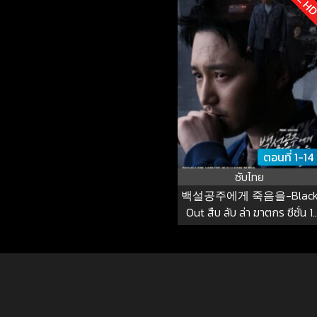
ตอนที่ 1-14
ซับไทย
백설공주에게 죽음을-Blac
Out สืบ ลับ ล่า ฆาตกร ซีซั่น 1
EP.1-1