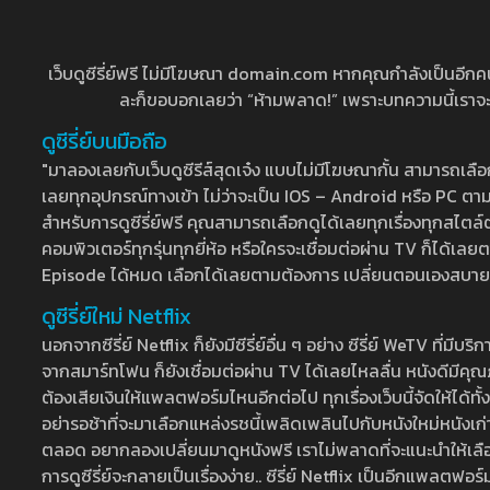
เว็บดูซีรี่ย์ฟรี ไม่มีโฆษณา domain.com หากคุณกำลังเป็นอีกคนที่
ละก็ขอบอกเลยว่า “ห้ามพลาด!” เพราะบทความนี้เราจะมาบ
ดูซีรี่ย์บนมือถือ
"มาลองเลยกับเว็บดูซีรีส์สุดเจ๋ง แบบไม่มีโฆษณากั้น สามารถเ
เลยทุกอุปกรณ์ทางเข้า ไม่ว่าจะเป็น IOS – Android หรือ PC ตามต้
สำหรับการดูซีรี่ย์ฟรี คุณสามารถเลือกดูได้เลยทุกเรื่องทุกสไตล์ต
คอมพิวเตอร์ทุกรุ่นทุกยี่ห้อ หรือใครจะเชื่อมต่อผ่าน TV ก็ได
Episode ได้หมด เลือกได้เลยตามต้องการ เปลี่ยนตอนเองสบาย ๆ เ
ดูซีรี่ย์ใหม่ Netflix
นอกจากซีรี่ย์ Netflix ก็ยังมีซีรี่ย์อื่น ๆ อย่าง ซีรี่ย์ WeTV 
จากสมาร์ทโฟน ก็ยังเชื่อมต่อผ่าน TV ได้เลยไหลลื่น หนังดีมีคุณภ
ต้องเสียเงินให้แพลตฟอร์มไหนอีกต่อไป ทุกเรื่องเว็บนี้จัดให้ได้ทั้
อย่ารอช้าที่จะมาเลือกแหล่งรชนี้เพลิดเพลินไปกับหนังใหม่หนังเก่าท
ตลอด อยากลองเปลี่ยนมาดูหนังฟรี เราไม่พลาดที่จะแนะนำให้เลือกดู
การดูซีรี่ย์จะกลายเป็นเรื่องง่าย.. ซีรี่ย์ Netflix เป็นอีกแพลตฟอร์