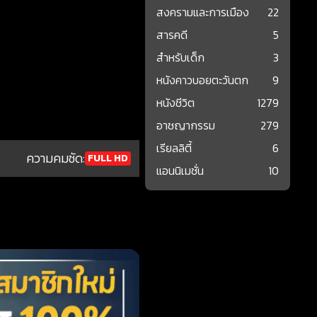
สงครามและการเมือง
22
สารคดี
5
สำหรับเด็ก
3
หนังคาวบอยตะวันตก
9
หนังชีวิต
1279
อาชญากรรม
279
เรียลลิตี้
6
ความคมชัด:
FULL HD
แอนนิเมชั่น
10