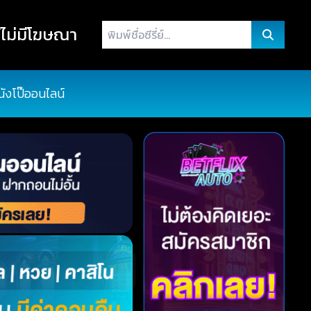
พิมพ์
ไม่มีโฆษณา
ชื่อ
ซี
รี่
นังโป๊ออนไลน์
ย์...