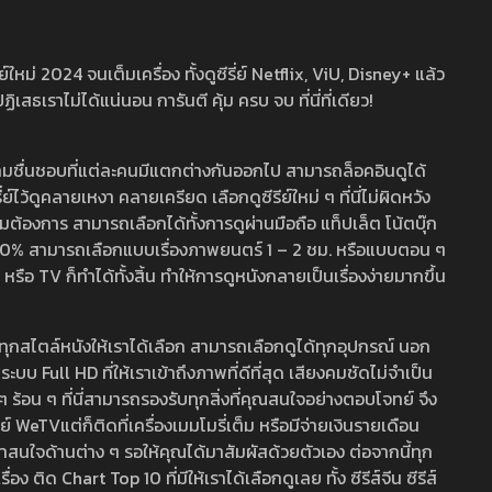
หม่ 2024 จนเต็มเครื่อง ทั้งดูซีรี่ย์ Netflix, ViU, Disney+ แล้ว
เราไม่ได้แน่นอน การันตี คุ้ม ครบ จบ ที่นี่ที่เดียว!
ามชื่นชอบที่แต่ละคนมีแตกต่างกันออกไป สามารถล็อคอินดูได้
ว้ดูคลายเหงา คลายเครียด เลือกดูซีรีย์ใหม่ ๆ ที่นี่ไม่ผิดหวัง
ามต้องการ สามารถเลือกได้ทั้งการดูผ่านมือถือ แท็ปเล็ต โน้ตบุ๊ก
พ 100% สามารถเลือกแบบเรื่องภาพยนตร์ 1 – 2 ชม. หรือแบบตอน ๆ
 TV ก็ทำได้ทั้งสิ้น ทำให้การดูหนังกลายเป็นเรื่องง่ายมากขึ้น
รวมทุกสไตล์หนังให้เราได้เลือก สามารถเลือกดูได้ทุกอุปกรณ์ นอก
 Full HD ที่ให้เราเข้าถึงภาพที่ดีที่สุด เสียงคมชัดไม่จำเป็น
สด ๆ ร้อน ๆ ที่นี่สามารถรองรับทุกสิ่งที่คุณสนใจอย่างตอบโจทย์ จึง
ย์ WeTVแต่ก็ติดที่เครื่องเมมโมรี่เต็ม หรือมีจ่ายเงินรายเดือน
่าสนใจด้านต่าง ๆ รอให้คุณได้มาสัมผัสด้วยตัวเอง ต่อจากนี้ทุก
ง ติด Chart Top 10 ที่มีให้เราได้เลือกดูเลย ทั้ง ซีรีส์จีน ซีรีส์