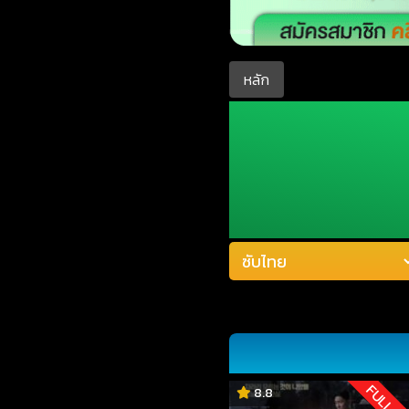
หลัก
FULL H
8.8