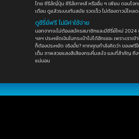
ไทย ซีรีส์ญี่ปุ่น ซีรีส์เกาหลี หรืออื่น ๆ เพียบ ตอ
เดือน ดูแล้วระบบทันสมัย รวดเร็ว ไม่ต้องดาวน์โหลด
ดูซีรี่ย์ฟรี ไม่มีค่าใช้จ่าย
นอกจากจะไม่ต้องสมัครสมาชิกและมีซีรี่ย์ใหม่ 2024 จุกๆ
ฯลฯ ประหยัดเงินในกระเป๋าไปได้อีกเยอะ เพราะเราเข้าใจ
ก็ต้องประหยัด จริงมั้ย? หากคุณกำลังคิดว่า ของฟรีใน
เต็ม ภาพสวยแสงสีเสียงกระหึ่มสะใจ และที่สำคัญ ถึงจ
แน่นอน