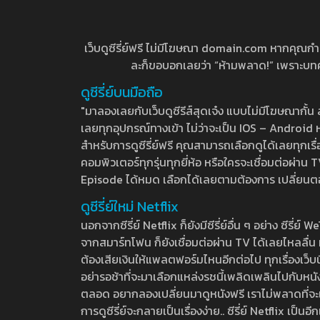
เว็บดูซีรี่ย์ฟรี ไม่มีโฆษณา domain.com หากคุณกำลัง
ละก็ขอบอกเลยว่า “ห้ามพลาด!” เพราะบทความ
ดูซีรี่ย์บนมือถือ
"มาลองเลยกับเว็บดูซีรีส์สุดเจ๋ง แบบไม่มีโฆษณากั
เลยทุกอุปกรณ์ทางเข้า ไม่ว่าจะเป็น IOS – Android หร
สำหรับการดูซีรี่ย์ฟรี คุณสามารถเลือกดูได้เลยทุกเรื
คอมพิวเตอร์ทุกรุ่นทุกยี่ห้อ หรือใครจะเชื่อมต่อผ
Episode ได้หมด เลือกได้เลยตามต้องการ เปลี่ยนตอนเ
ดูซีรี่ย์ใหม่ Netflix
นอกจากซีรี่ย์ Netflix ก็ยังมีซีรี่ย์อื่น ๆ อย่าง ซ
จากสมาร์ทโฟน ก็ยังเชื่อมต่อผ่าน TV ได้เลยไหลลื่น ห
ต้องเสียเงินให้แพลตฟอร์มไหนอีกต่อไป ทุกเรื่องเว็บนี้จ
อย่ารอช้าที่จะมาเลือกแหล่งรชนี้เพลิดเพลินไปกับหนังให
ตลอด อยากลองเปลี่ยนมาดูหนังฟรี เราไม่พลาดที่จะแนะน
การดูซีรี่ย์จะกลายเป็นเรื่องง่าย.. ซีรี่ย์ Netflix เป็