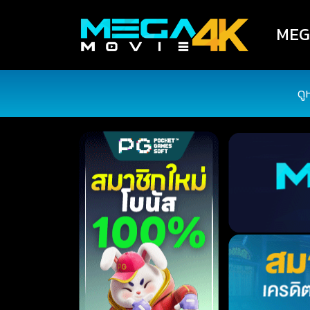
MEGA
ดู