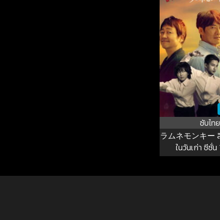
ซับไทย
ラムネモンキー ลิงซ
ในวันเก่า ซีซั่น