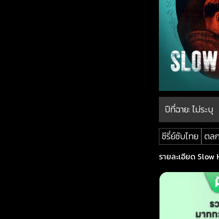
ปีที่ฉาย:
ไม่ระบุ
ซีรี่ย์ซับไทย
ตล
รายละเอียด Slow H