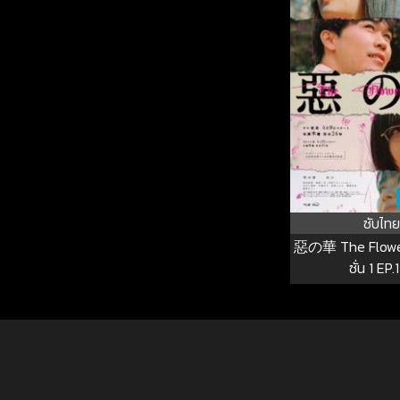
ซับไทย
惡の華 The Flowers
ซั่น 1 EP.