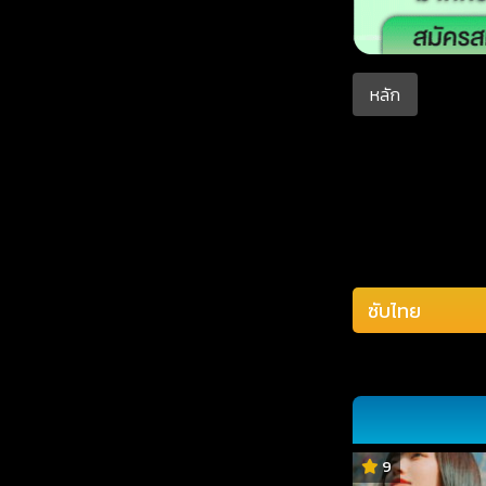
หลัก
9