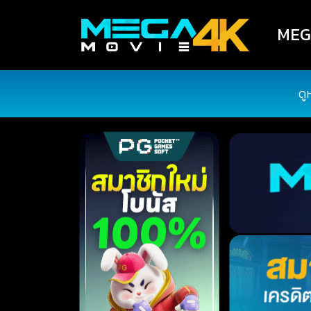
MEGA
ดู