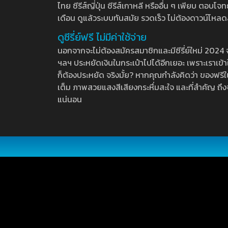
ไทย ซีรีส์ญี่ปุ่น ซีรีส์เกาหลี หรืออื่น ๆ เพียบ ตอ
เดือน ดูแล้วระบบทันสมัย รวดเร็ว ไม่ต้องดาวน์โหลด
ดูซีรี่ย์ฟรี ไม่มีค่าใช้จ่าย
นอกจากจะไม่ต้องสมัครสมาชิกและมีซีรี่ย์ใหม่ 2024 จุกๆ
ฯลฯ ประหยัดเงินในกระเป๋าไปได้อีกเยอะ เพราะเราเข้าใจ
ก็ต้องประหยัด จริงมั้ย? หากคุณกำลังคิดว่า ของฟรีใน
เต็ม ภาพสวยแสงสีเสียงกระหึ่มสะใจ และที่สำคัญ ถึงจ
แน่นอน