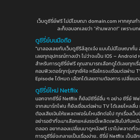
เว็บดูซีรี่ย์ฟรี ไม่มีโฆษณา domain.com หากคุณกำลัง
ละก็ขอบอกเลยว่า “ห้ามพลาด!” เพราะบทความ
ดูซีรี่ย์บนมือถือ
"มาลองเลยกับเว็บดูซีรีส์สุดเจ๋ง แบบไม่มีโฆษณากั
เลยทุกอุปกรณ์ทางเข้า ไม่ว่าจะเป็น IOS – Android หร
สำหรับการดูซีรี่ย์ฟรี คุณสามารถเลือกดูได้เลยทุกเรื
คอมพิวเตอร์ทุกรุ่นทุกยี่ห้อ หรือใครจะเชื่อมต่อผ
Episode ได้หมด เลือกได้เลยตามต้องการ เปลี่ยนตอนเ
ดูซีรี่ย์ใหม่ Netflix
นอกจากซีรี่ย์ Netflix ก็ยังมีซีรี่ย์อื่น ๆ อย่าง ซ
จากสมาร์ทโฟน ก็ยังเชื่อมต่อผ่าน TV ได้เลยไหลลื่น ห
ต้องเสียเงินให้แพลตฟอร์มไหนอีกต่อไป ทุกเรื่องเว็บนี้จ
อย่ารอช้าที่จะมาเลือกแหล่งรชนี้เพลิดเพลินไปกับหนังให
ตลอด อยากลองเปลี่ยนมาดูหนังฟรี เราไม่พลาดที่จะแนะน
การดูซีรี่ย์จะกลายเป็นเรื่องง่าย.. ซีรี่ย์ Netflix เป็