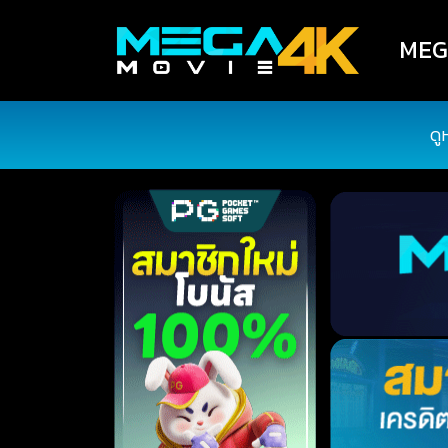
MEGA
ดู