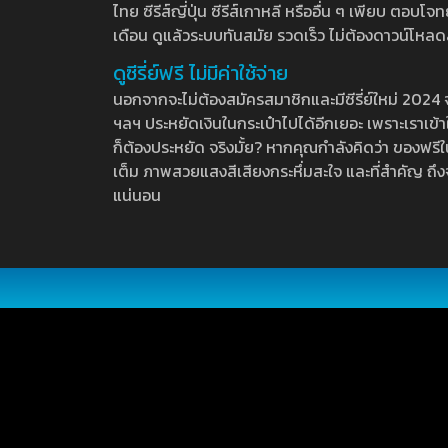
ไทย ซีรีส์ญี่ปุ่น ซีรีส์เกาหลี หรืออื่น ๆ เพียบ ตอ
เดือน ดูแล้วระบบทันสมัย รวดเร็ว ไม่ต้องดาวน์โหลด
ดูซีรี่ย์ฟรี ไม่มีค่าใช้จ่าย
นอกจากจะไม่ต้องสมัครสมาชิกและมีซีรี่ย์ใหม่ 2024 จุกๆ
ฯลฯ ประหยัดเงินในกระเป๋าไปได้อีกเยอะ เพราะเราเข้าใจ
ก็ต้องประหยัด จริงมั้ย? หากคุณกำลังคิดว่า ของฟรีใน
เต็ม ภาพสวยแสงสีเสียงกระหึ่มสะใจ และที่สำคัญ ถึงจ
แน่นอน