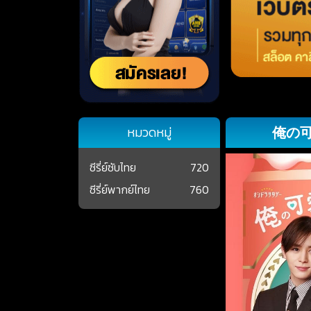
俺の可
หมวดหมู่
ซีรี่ย์ซับไทย
720
ซีรี่ย์พากย์ไทย
760