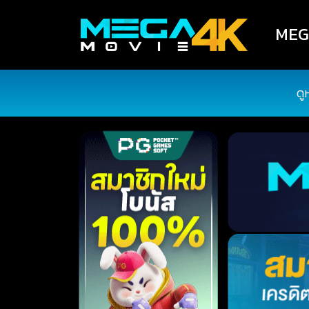
MEGA
ดู