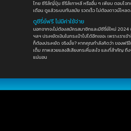
ไทย ซีรีส์ญี่ปุ่น ซีรีส์เกาหลี หรืออื่น ๆ เพียบ ตอ
เดือน ดูแล้วระบบทันสมัย รวดเร็ว ไม่ต้องดาวน์โหลด
ดูซีรี่ย์ฟรี ไม่มีค่าใช้จ่าย
นอกจากจะไม่ต้องสมัครสมาชิกและมีซีรี่ย์ใหม่ 2024 จุกๆ
ฯลฯ ประหยัดเงินในกระเป๋าไปได้อีกเยอะ เพราะเราเข้าใจ
ก็ต้องประหยัด จริงมั้ย? หากคุณกำลังคิดว่า ของฟรีใน
เต็ม ภาพสวยแสงสีเสียงกระหึ่มสะใจ และที่สำคัญ ถึงจ
แน่นอน