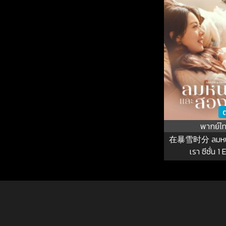
ต
พากย์ไ
在暴雪时分 ลมหน
เรา ซีซั่น 1 