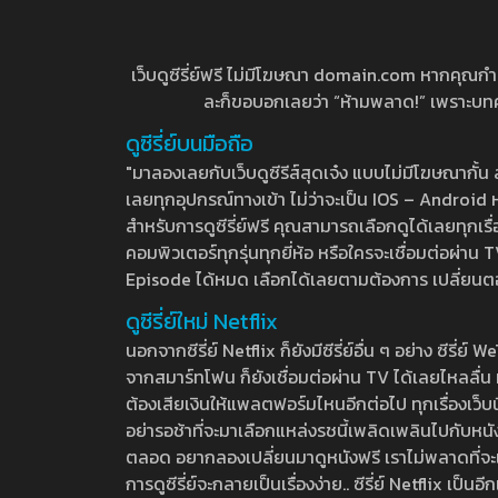
เว็บดูซีรี่ย์ฟรี ไม่มีโฆษณา domain.com หากคุณกำลัง
ละก็ขอบอกเลยว่า “ห้ามพลาด!” เพราะบทความ
ดูซีรี่ย์บนมือถือ
"มาลองเลยกับเว็บดูซีรีส์สุดเจ๋ง แบบไม่มีโฆษณากั
เลยทุกอุปกรณ์ทางเข้า ไม่ว่าจะเป็น IOS – Android หร
สำหรับการดูซีรี่ย์ฟรี คุณสามารถเลือกดูได้เลยทุกเรื
คอมพิวเตอร์ทุกรุ่นทุกยี่ห้อ หรือใครจะเชื่อมต่อผ
Episode ได้หมด เลือกได้เลยตามต้องการ เปลี่ยนตอนเ
ดูซีรี่ย์ใหม่ Netflix
นอกจากซีรี่ย์ Netflix ก็ยังมีซีรี่ย์อื่น ๆ อย่าง ซ
จากสมาร์ทโฟน ก็ยังเชื่อมต่อผ่าน TV ได้เลยไหลลื่น ห
ต้องเสียเงินให้แพลตฟอร์มไหนอีกต่อไป ทุกเรื่องเว็บนี้จ
อย่ารอช้าที่จะมาเลือกแหล่งรชนี้เพลิดเพลินไปกับหนังให
ตลอด อยากลองเปลี่ยนมาดูหนังฟรี เราไม่พลาดที่จะแนะน
การดูซีรี่ย์จะกลายเป็นเรื่องง่าย.. ซีรี่ย์ Netflix เป็