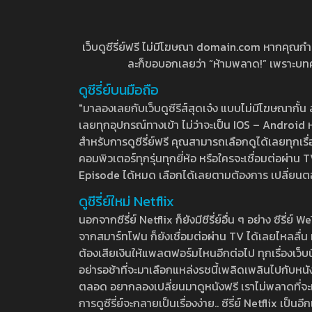
เว็บดูซีรี่ย์ฟรี ไม่มีโฆษณา domain.com หากคุณกำลัง
ละก็ขอบอกเลยว่า “ห้ามพลาด!” เพราะบทความ
ดูซีรี่ย์บนมือถือ
"มาลองเลยกับเว็บดูซีรีส์สุดเจ๋ง แบบไม่มีโฆษณากั
เลยทุกอุปกรณ์ทางเข้า ไม่ว่าจะเป็น IOS – Android หร
สำหรับการดูซีรี่ย์ฟรี คุณสามารถเลือกดูได้เลยทุกเรื
คอมพิวเตอร์ทุกรุ่นทุกยี่ห้อ หรือใครจะเชื่อมต่อผ
Episode ได้หมด เลือกได้เลยตามต้องการ เปลี่ยนตอนเ
ดูซีรี่ย์ใหม่ Netflix
นอกจากซีรี่ย์ Netflix ก็ยังมีซีรี่ย์อื่น ๆ อย่าง ซ
จากสมาร์ทโฟน ก็ยังเชื่อมต่อผ่าน TV ได้เลยไหลลื่น ห
ต้องเสียเงินให้แพลตฟอร์มไหนอีกต่อไป ทุกเรื่องเว็บนี้จ
อย่ารอช้าที่จะมาเลือกแหล่งรชนี้เพลิดเพลินไปกับหนังให
ตลอด อยากลองเปลี่ยนมาดูหนังฟรี เราไม่พลาดที่จะแนะน
การดูซีรี่ย์จะกลายเป็นเรื่องง่าย.. ซีรี่ย์ Netflix เป็