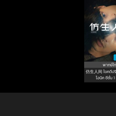
พากย์ไ
仿生人间 ไขคดีปริศ
โอนิค ซีซั่น 1