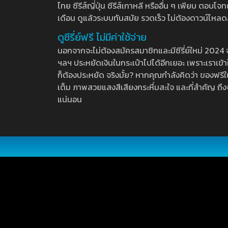
ไทย ซีรีส์ญี่ปุ่น ซีรีส์เกาหลี หรืออื่น ๆ เพียบ ตอ
เดือน ดูแล้วระบบทันสมัย รวดเร็ว ไม่ต้องดาวน์โหลด
ดูซีรี่ย์ฟรี ไม่มีค่าใช้จ่าย
นอกจากจะไม่ต้องสมัครสมาชิกและมีซีรี่ย์ใหม่ 2024 จุกๆ
ฯลฯ ประหยัดเงินในกระเป๋าไปได้อีกเยอะ เพราะเราเข้าใจ
ก็ต้องประหยัด จริงมั้ย? หากคุณกำลังคิดว่า ของฟรีใน
เต็ม ภาพสวยแสงสีเสียงกระหึ่มสะใจ และที่สำคัญ ถึงจ
แน่นอน