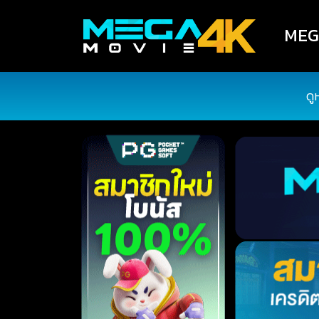
MEGA
ดู