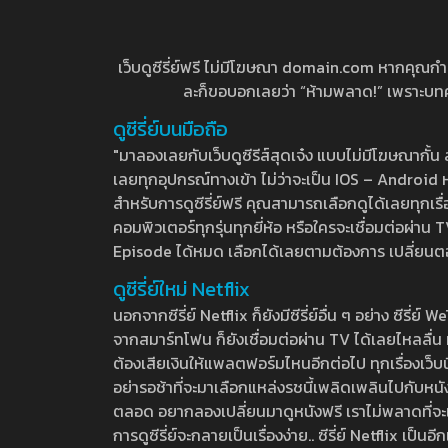
เว็บดูซีรี่ย์ฟรี ไม่มีโฆษณา domain.com หากคุณกำลัง
ละก็ขอบอกเลยว่า “ห้ามพลาด!” เพราะบทความ
ดูซีรี่ย์บนมือถือ
"มาลองเลยกับเว็บดูซีรีส์สุดเจ๋ง แบบไม่มีโฆษณากั
เลยทุกอุปกรณ์ทางเข้า ไม่ว่าจะเป็น IOS – Android หร
สำหรับการดูซีรี่ย์ฟรี คุณสามารถเลือกดูได้เลยทุกเรื
คอมพิวเตอร์ทุกรุ่นทุกยี่ห้อ หรือใครจะเชื่อมต่อผ
Episode ได้หมด เลือกได้เลยตามต้องการ เปลี่ยนตอนเ
ดูซีรี่ย์ใหม่ Netflix
นอกจากซีรี่ย์ Netflix ก็ยังมีซีรี่ย์อื่น ๆ อย่าง ซ
จากสมาร์ทโฟน ก็ยังเชื่อมต่อผ่าน TV ได้เลยไหลลื่น ห
ต้องเสียเงินให้แพลตฟอร์มไหนอีกต่อไป ทุกเรื่องเว็บนี้จ
อย่ารอช้าที่จะมาเลือกแหล่งรชนี้เพลิดเพลินไปกับหนังให
ตลอด อยากลองเปลี่ยนมาดูหนังฟรี เราไม่พลาดที่จะแนะน
การดูซีรี่ย์จะกลายเป็นเรื่องง่าย.. ซีรี่ย์ Netflix เป็