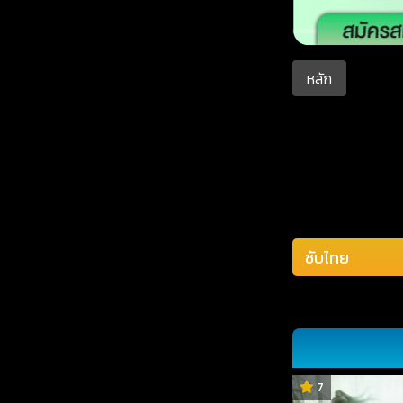
หลัก
7