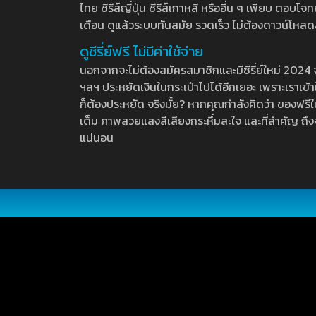
ไทย ซีรีส์ญี่ปุ่น ซีรีส์เกาหลี หรืออื่น ๆ เพียบ ตอ
เดือน ดูแล้วระบบทันสมัย รวดเร็ว ไม่ต้องดาวน์โหลด
ดูซีรี่ย์ฟรี ไม่มีค่าใช้จ่าย
นอกจากจะไม่ต้องสมัครสมาชิกและมีซีรี่ย์ใหม่ 2024 จุกๆ
ฯลฯ ประหยัดเงินในกระเป๋าไปได้อีกเยอะ เพราะเราเข้าใจ
ก็ต้องประหยัด จริงมั้ย? หากคุณกำลังคิดว่า ของฟรีใน
เต็ม ภาพสวยแสงสีเสียงกระหึ่มสะใจ และที่สำคัญ ถึงจ
แน่นอน