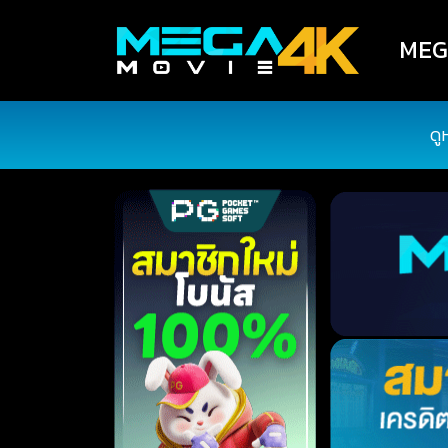
MEGA
ดู