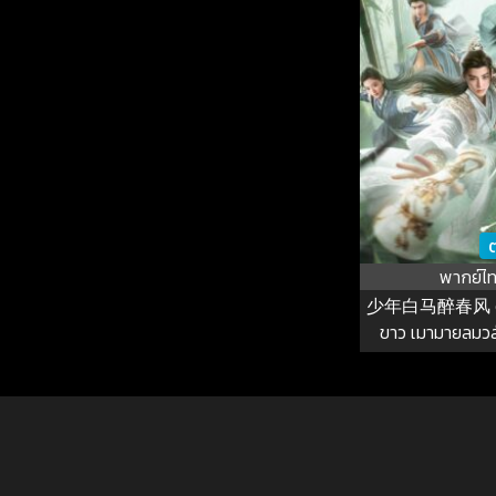
ต
พากย์ไ
少年白马醉春风 ดร
ขาว เมามายลมวสัน
EP.1-1