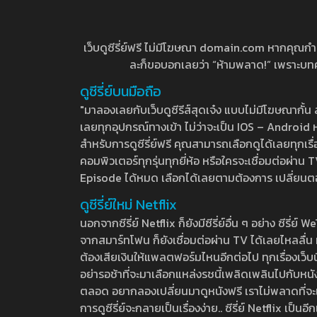
เว็บดูซีรี่ย์ฟรี ไม่มีโฆษณา domain.com หากคุณกำลัง
ละก็ขอบอกเลยว่า “ห้ามพลาด!” เพราะบทความ
ดูซีรี่ย์บนมือถือ
"มาลองเลยกับเว็บดูซีรีส์สุดเจ๋ง แบบไม่มีโฆษณากั
เลยทุกอุปกรณ์ทางเข้า ไม่ว่าจะเป็น IOS – Android หร
สำหรับการดูซีรี่ย์ฟรี คุณสามารถเลือกดูได้เลยทุกเรื
คอมพิวเตอร์ทุกรุ่นทุกยี่ห้อ หรือใครจะเชื่อมต่อผ
Episode ได้หมด เลือกได้เลยตามต้องการ เปลี่ยนตอนเ
ดูซีรี่ย์ใหม่ Netflix
นอกจากซีรี่ย์ Netflix ก็ยังมีซีรี่ย์อื่น ๆ อย่าง ซ
จากสมาร์ทโฟน ก็ยังเชื่อมต่อผ่าน TV ได้เลยไหลลื่น ห
ต้องเสียเงินให้แพลตฟอร์มไหนอีกต่อไป ทุกเรื่องเว็บนี้จ
อย่ารอช้าที่จะมาเลือกแหล่งรชนี้เพลิดเพลินไปกับหนังให
ตลอด อยากลองเปลี่ยนมาดูหนังฟรี เราไม่พลาดที่จะแนะน
การดูซีรี่ย์จะกลายเป็นเรื่องง่าย.. ซีรี่ย์ Netflix เป็