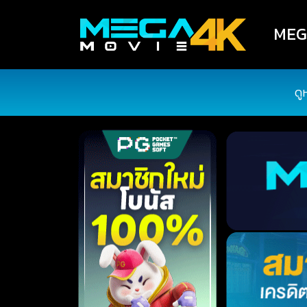
MEGA
ดู