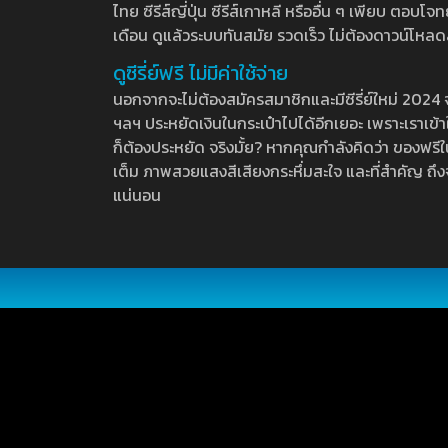
ไทย ซีรีส์ญี่ปุ่น ซีรีส์เกาหลี หรืออื่น ๆ เพียบ ตอ
เดือน ดูแล้วระบบทันสมัย รวดเร็ว ไม่ต้องดาวน์โหลด
ดูซีรี่ย์ฟรี ไม่มีค่าใช้จ่าย
นอกจากจะไม่ต้องสมัครสมาชิกและมีซีรี่ย์ใหม่ 2024 จุกๆ
ฯลฯ ประหยัดเงินในกระเป๋าไปได้อีกเยอะ เพราะเราเข้าใจ
ก็ต้องประหยัด จริงมั้ย? หากคุณกำลังคิดว่า ของฟรีใน
เต็ม ภาพสวยแสงสีเสียงกระหึ่มสะใจ และที่สำคัญ ถึงจ
แน่นอน