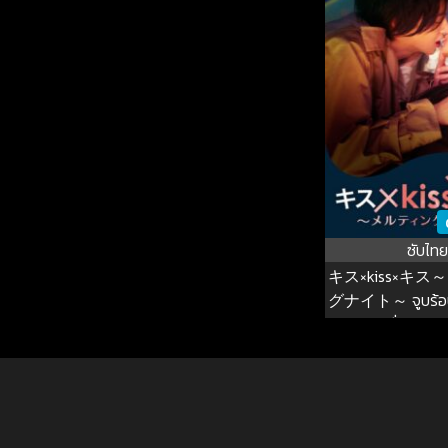
ซับไทย
キス×kiss×キ
グナイト～ จูบร้อนล
ซั่น 1 EP.