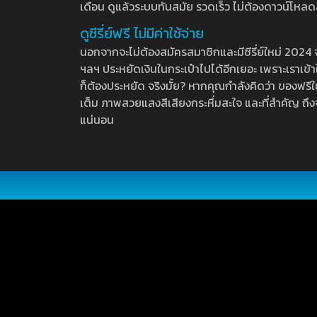
เดือน ดูแล้วระบบทันสมัย รวดเร็ว ไม่ต้องดาวน์โหลด
ดูซีรี่ย์ฟรี ไม่มีค่าใช้จ่าย
นอกจากจะไม่ต้องสมัครสมาชิกและมีซีรี่ย์ใหม่ 2024 จุกๆ
ฯลฯ ประหยัดเงินในกระเป๋าไปได้อีกเยอะ เพราะเราเข้าใจ
ก็ต้องประหยัด จริงมั้ย? หากคุณกำลังคิดว่า ของฟรีใน
เต็ม ภาพสวยแสงสีเสียงกระหึ่มสะใจ และที่สำคัญ ถึงจ
แน่นอน