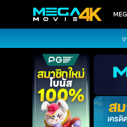
MEGA
ดู