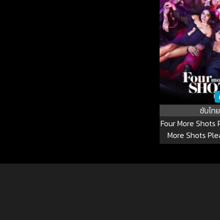
ซับไทย
Four More Shots 
More Shots Pleas
EP.1-1