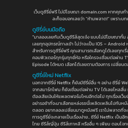
เว็บดูซีรี่ย์ฟรี ไม่มีโฆษณา domain.com หากคุณกำลัง
ละก็ขอบอกเลยว่า “ห้ามพลาด!” เพราะบทความ
ดูซีรี่ย์บนมือถือ
"มาลองเลยกับเว็บดูซีรีส์สุดเจ๋ง แบบไม่มีโฆษณากั
เลยทุกอุปกรณ์ทางเข้า ไม่ว่าจะเป็น IOS – Android หร
สำหรับการดูซีรี่ย์ฟรี คุณสามารถเลือกดูได้เลยทุกเรื
คอมพิวเตอร์ทุกรุ่นทุกยี่ห้อ หรือใครจะเชื่อมต่อผ
Episode ได้หมด เลือกได้เลยตามต้องการ เปลี่ยนตอนเ
ดูซีรี่ย์ใหม่ Netflix
นอกจากซีรี่ย์ Netflix ก็ยังมีซีรี่ย์อื่น ๆ อย่าง ซ
จากสมาร์ทโฟน ก็ยังเชื่อมต่อผ่าน TV ได้เลยไหลลื่น ห
ต้องเสียเงินให้แพลตฟอร์มไหนอีกต่อไป ทุกเรื่องเว็บนี้จ
อย่ารอช้าที่จะมาเลือกแหล่งรชนี้เพลิดเพลินไปกับหนังให
ตลอด อยากลองเปลี่ยนมาดูหนังฟรี เราไม่พลาดที่จะแนะน
การดูซีรี่ย์จะกลายเป็นเรื่องง่าย.. ซีรี่ย์ Netflix เป็
ไทย ซีรีส์ญี่ปุ่น ซีรีส์เกาหลี หรืออื่น ๆ เพียบ ตอ