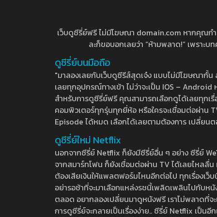
เว็บดูซีรี่ย์ฟรี ไม่มีโฆษณา domain.com หากคุณกำลัง
ละก็ขอบอกเลยว่า “ห้ามพลาด!” เพราะบทความ
ดูซีรี่ย์บนมือถือ
"มาลองเลยกับเว็บดูซีรีส์สุดเจ๋ง แบบไม่มีโฆษณากั
เลยทุกอุปกรณ์ทางเข้า ไม่ว่าจะเป็น IOS – Android หร
สำหรับการดูซีรี่ย์ฟรี คุณสามารถเลือกดูได้เลยทุกเรื
คอมพิวเตอร์ทุกรุ่นทุกยี่ห้อ หรือใครจะเชื่อมต่อผ
Episode ได้หมด เลือกได้เลยตามต้องการ เปลี่ยนตอนเ
ดูซีรี่ย์ใหม่ Netflix
นอกจากซีรี่ย์ Netflix ก็ยังมีซีรี่ย์อื่น ๆ อย่าง ซ
จากสมาร์ทโฟน ก็ยังเชื่อมต่อผ่าน TV ได้เลยไหลลื่น ห
ต้องเสียเงินให้แพลตฟอร์มไหนอีกต่อไป ทุกเรื่องเว็บนี้จ
อย่ารอช้าที่จะมาเลือกแหล่งรชนี้เพลิดเพลินไปกับหนังให
ตลอด อยากลองเปลี่ยนมาดูหนังฟรี เราไม่พลาดที่จะแนะน
การดูซีรี่ย์จะกลายเป็นเรื่องง่าย.. ซีรี่ย์ Netflix เป็