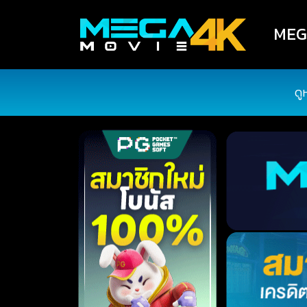
MEGA
ดู