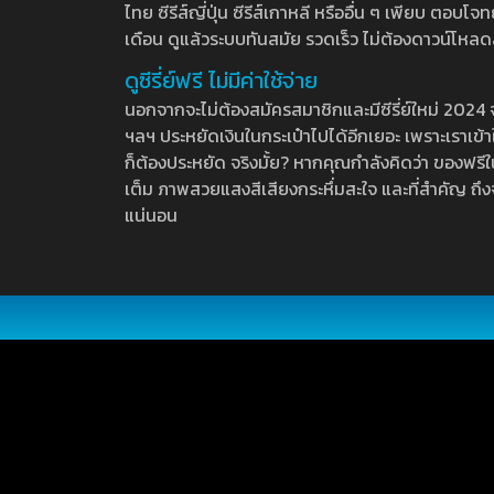
ไทย ซีรีส์ญี่ปุ่น ซีรีส์เกาหลี หรืออื่น ๆ เพียบ ตอ
เดือน ดูแล้วระบบทันสมัย รวดเร็ว ไม่ต้องดาวน์โหลด
ดูซีรี่ย์ฟรี ไม่มีค่าใช้จ่าย
นอกจากจะไม่ต้องสมัครสมาชิกและมีซีรี่ย์ใหม่ 2024 จุกๆ
ฯลฯ ประหยัดเงินในกระเป๋าไปได้อีกเยอะ เพราะเราเข้าใจ
ก็ต้องประหยัด จริงมั้ย? หากคุณกำลังคิดว่า ของฟรีใน
เต็ม ภาพสวยแสงสีเสียงกระหึ่มสะใจ และที่สำคัญ ถึงจ
แน่นอน