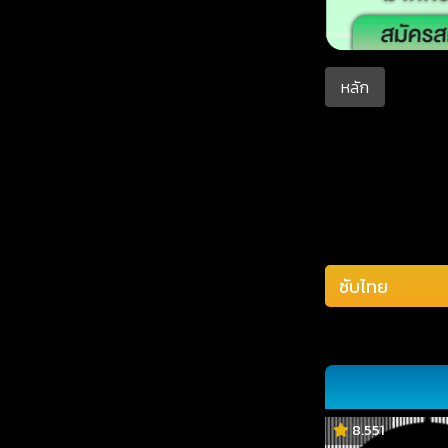
หลัก
8.551