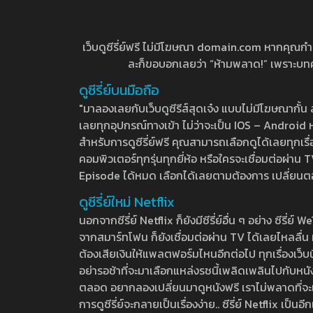
เว็บดูซีรี่ย์ฟรี ไม่มีโฆษณา domain.com หากคุณกำลัง
ละก็ขอบอกเลยว่า “ห้ามพลาด!” เพราะบทความ
ดูซีรี่ย์บนมือถือ
"มาลองเลยกับเว็บดูซีรีส์สุดเจ๋ง แบบไม่มีโฆษณากั
เลยทุกอุปกรณ์ทางเข้า ไม่ว่าจะเป็น IOS – Android หร
สำหรับการดูซีรี่ย์ฟรี คุณสามารถเลือกดูได้เลยทุกเรื
คอมพิวเตอร์ทุกรุ่นทุกยี่ห้อ หรือใครจะเชื่อมต่อผ
Episode ได้หมด เลือกได้เลยตามต้องการ เปลี่ยนตอนเ
ดูซีรี่ย์ใหม่ Netflix
นอกจากซีรี่ย์ Netflix ก็ยังมีซีรี่ย์อื่น ๆ อย่าง ซ
จากสมาร์ทโฟน ก็ยังเชื่อมต่อผ่าน TV ได้เลยไหลลื่น ห
ต้องเสียเงินให้แพลตฟอร์มไหนอีกต่อไป ทุกเรื่องเว็บนี้จ
อย่ารอช้าที่จะมาเลือกแหล่งรชนี้เพลิดเพลินไปกับหนังให
ตลอด อยากลองเปลี่ยนมาดูหนังฟรี เราไม่พลาดที่จะแนะน
การดูซีรี่ย์จะกลายเป็นเรื่องง่าย.. ซีรี่ย์ Netflix เป็