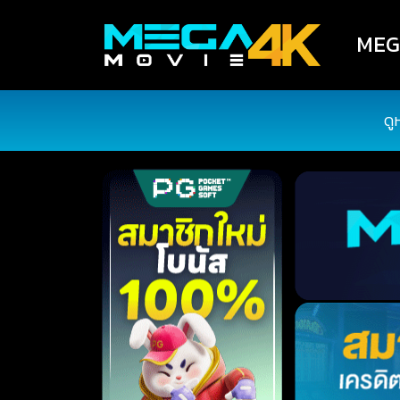
MEGA
ดู