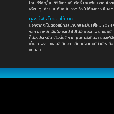
ไทย ซีรีส์ญี่ปุ่น ซีรีส์เกาหลี หรืออื่น ๆ เพียบ ตอ
เดือน ดูแล้วระบบทันสมัย รวดเร็ว ไม่ต้องดาวน์โหลด
ดูซีรี่ย์ฟรี ไม่มีค่าใช้จ่าย
นอกจากจะไม่ต้องสมัครสมาชิกและมีซีรี่ย์ใหม่ 2024 จุกๆ
ฯลฯ ประหยัดเงินในกระเป๋าไปได้อีกเยอะ เพราะเราเข้าใจ
ก็ต้องประหยัด จริงมั้ย? หากคุณกำลังคิดว่า ของฟรีใน
เต็ม ภาพสวยแสงสีเสียงกระหึ่มสะใจ และที่สำคัญ ถึงจ
แน่นอน