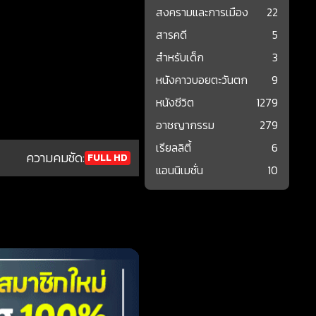
สงครามและการเมือง
22
สารคดี
5
สำหรับเด็ก
3
หนังคาวบอยตะวันตก
9
หนังชีวิต
1279
อาชญากรรม
279
เรียลลิตี้
6
ความคมชัด:
FULL HD
แอนนิเมชั่น
10