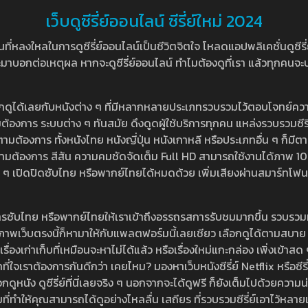
เว็บดูซีรี่ย์ออนไลน์ ซีรี่ย์ใหม่ 2024
หลงใหลในการดูซีรี่ย์ออนไลน์เป็นชีวิตจิตใจ โหลดแอปพลิเคชั่นดูซีรี่ย์ใ
อกต่อเหตุผล หากจะดูซีรี่ย์ออนไลน์ ทำไมต้องดูที่เรา แล้วทุกคนจะปฏิเสธ
ลือกดูได้เลยกับหนังต่าง ๆ ที่มีหลากหลายประเภทรวบรวมไว้ตอบโจทย์คว
องการ ระบบต่าง ๆ ทันสมัย ดึงดูดผู้ใช้บริการทุกคน แหล่งรวบรวมซีรี่ย์ไ
ามต้องการ ทั้งหนังไทย หนังญี่ปุ่น หนังเกาหลี หรือประเภทอื่น ๆ ก็มีต
้เลยตามต้องการ สีสัน ความคมชัดจัดเต็ม Full HD สามารถใช้งานได้ภา
ปิดปิดซับไทย หรือพากย์ไทยได้หมดด้วย เพิ่มเสียงผ่านสมาร์ทโฟน หรือ
ที่มีบริการซับไทย หรือพากย์ไทยให้เราเข้าถึงอรรถรสการรับชมมากขึ้น รวบ
าพเว็บตรงนี้ก็หามาให้กับแพลตฟอร์มนี้เลยเชียว เลือกดูได้ตามสบาย ระบบ
งเรื่องเก่าเก็บที่เหมือนจะหาไม่ได้แล้ว หรือเรื่องใหม่แกะกล่อง เพิ่งเข้า
ี่ใจเราต้องการกันดีกว่า เคยไหม? มองหาเว็บหนังซีรี่ย์ Netflix หรือซีรี่
หนัง ดูซีรี่ย์ที่นี่เลยจริง ๆ นอกจากจะได้ดูฟรี ก็ยังเต็มไปด้วยความน
มที่ทำให้คุณสามารถได้ดูอย่างไหลลื่น เสถียร ที่รวบรวมซีรี่ย์เอาไว้หลายเรื่อ