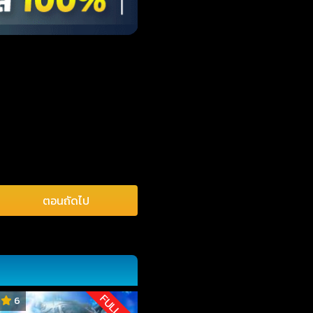
ตอนถัดไป
FULL HD
6