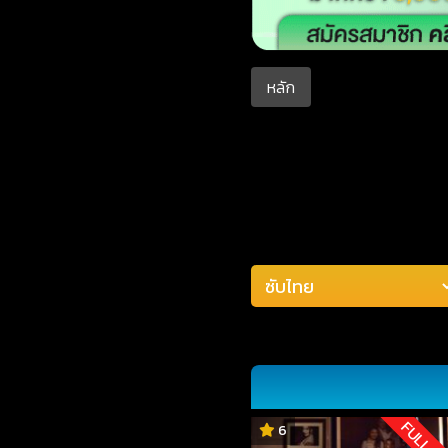
หลัก
FULL H
6