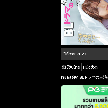
ปีที่ฉาย:
2023
ซีรี่ย์ซับไทย
หนังชีวิต
รายละเอียด BLドラマの主演に