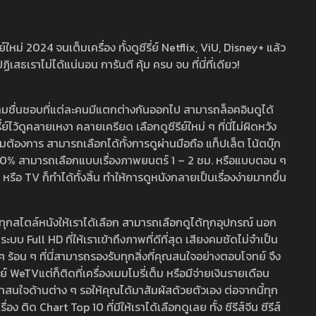
หม่ 2024 จนเต็มเครื่อง ทั้งดูซีรี่ย์ Netflix, ViU, Disney+ แล้ว
เราไม่ได้แน่นอน การันตี คุ้ม ครบ จบ ที่นี่ที่เดียว!
ามชื่นชอบที่แต่ละคนมีแตกต่างกันออกไป สามารถล็อคอินดูได้
ว้ดูคลายเหงา คลายเครียด เลือกดูซีรีย์ใหม่ ๆ ที่นี่ไม่ผิดหวัง
ามต้องการ สามารถเลือกได้ทั้งการดูผ่านมือถือ แท็ปเล็ต โน้ตบุ๊ก
พ 100% สามารถเลือกแบบเรื่องภาพยนตร์ 1 – 2 ชม. หรือแบบตอน ๆ
 TV ก็ทำได้ทั้งสิ้น ทำให้การดูหนังกลายเป็นเรื่องง่ายมากขึ้น
รวมทุกสไตล์หนังให้เราได้เลือก สามารถเลือกดูได้ทุกอุปกรณ์ นอก
 Full HD ที่ให้เราเข้าถึงภาพที่ดีที่สุด เสียงคมชัดไม่จำเป็น
สด ๆ ร้อน ๆ ที่นี่สามารถรองรับทุกสิ่งที่คุณสนใจอย่างตอบโจทย์ จึง
ย์ WeTVแต่ก็ติดที่เครื่องเมมโมรี่เต็ม หรือมีจ่ายเงินรายเดือน
่าสนใจด้านต่าง ๆ รอให้คุณได้มาสัมผัสด้วยตัวเอง ต่อจากนี้ทุก
ง ติด Chart Top 10 ที่มีให้เราได้เลือกดูเลย ทั้ง ซีรีส์จีน ซีรีส์