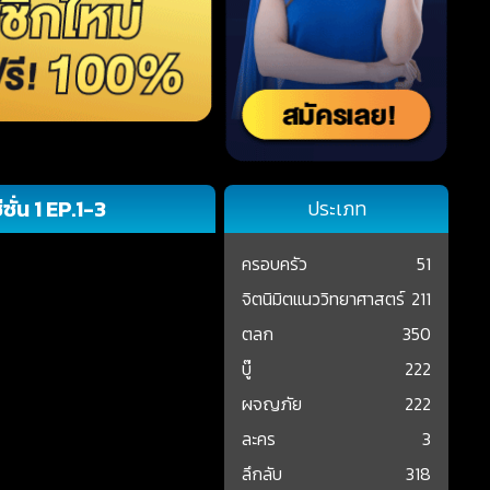
 EP.1-3
ประเภท
ครอบครัว
51
จิตนิมิตแนววิทยาศาสตร์
211
ตลก
350
บู๊
222
ผจญภัย
222
ละคร
3
ลึกลับ
318