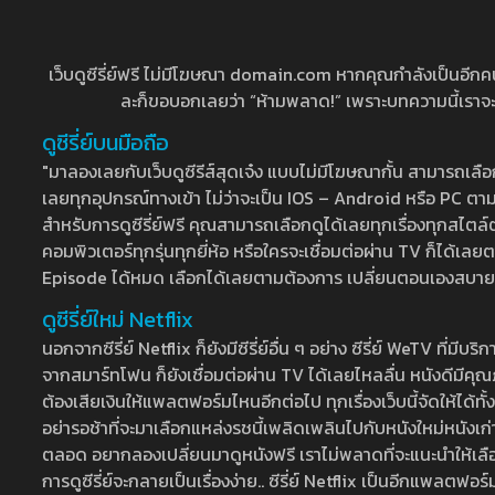
เว็บดูซีรี่ย์ฟรี ไม่มีโฆษณา domain.com หากคุณกำลังเป็นอีกคนที่
ละก็ขอบอกเลยว่า “ห้ามพลาด!” เพราะบทความนี้เราจะมาบ
ดูซีรี่ย์บนมือถือ
"มาลองเลยกับเว็บดูซีรีส์สุดเจ๋ง แบบไม่มีโฆษณากั้น สามารถเ
เลยทุกอุปกรณ์ทางเข้า ไม่ว่าจะเป็น IOS – Android หรือ PC ตามต้
สำหรับการดูซีรี่ย์ฟรี คุณสามารถเลือกดูได้เลยทุกเรื่องทุกสไตล์ต
คอมพิวเตอร์ทุกรุ่นทุกยี่ห้อ หรือใครจะเชื่อมต่อผ่าน TV ก็ได
Episode ได้หมด เลือกได้เลยตามต้องการ เปลี่ยนตอนเองสบาย ๆ เ
ดูซีรี่ย์ใหม่ Netflix
นอกจากซีรี่ย์ Netflix ก็ยังมีซีรี่ย์อื่น ๆ อย่าง ซีรี่ย์ WeTV 
จากสมาร์ทโฟน ก็ยังเชื่อมต่อผ่าน TV ได้เลยไหลลื่น หนังดีมีคุณภ
ต้องเสียเงินให้แพลตฟอร์มไหนอีกต่อไป ทุกเรื่องเว็บนี้จัดให้ได้ทั้
อย่ารอช้าที่จะมาเลือกแหล่งรชนี้เพลิดเพลินไปกับหนังใหม่หนังเก่าท
ตลอด อยากลองเปลี่ยนมาดูหนังฟรี เราไม่พลาดที่จะแนะนำให้เลือกดู
การดูซีรี่ย์จะกลายเป็นเรื่องง่าย.. ซีรี่ย์ Netflix เป็นอีกแพลตฟอร์