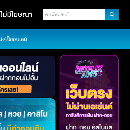
พิมพ์
ไม่มีโฆษณา
ชื่อ
ซี
รี่
นังโป๊ออนไลน์
ย์...