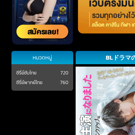
BLドラマの
หมวดหมู่
ซีรี่ย์ซับไทย
720
ซีรี่ย์พากย์ไทย
760