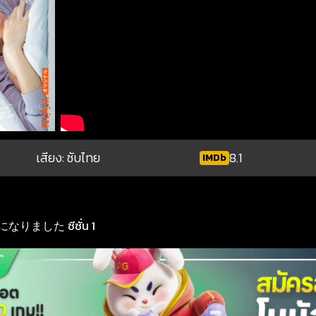
เสียง: ซับไทย
8.1
IMDb
なりました ซีซั่น 1