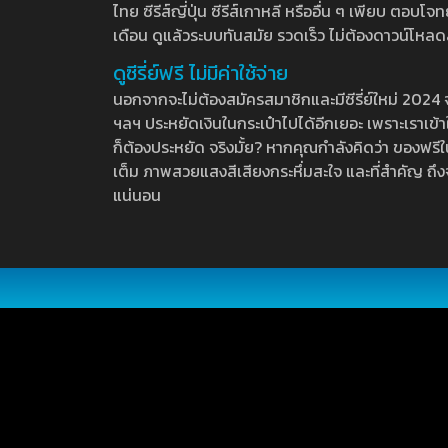
ไทย ซีรีส์ญี่ปุ่น ซีรีส์เกาหลี หรืออื่น ๆ เพียบ ตอ
เดือน ดูแล้วระบบทันสมัย รวดเร็ว ไม่ต้องดาวน์โหลด
ดูซีรี่ย์ฟรี ไม่มีค่าใช้จ่าย
นอกจากจะไม่ต้องสมัครสมาชิกและมีซีรี่ย์ใหม่ 2024 จุกๆ
ฯลฯ ประหยัดเงินในกระเป๋าไปได้อีกเยอะ เพราะเราเข้าใจ
ก็ต้องประหยัด จริงมั้ย? หากคุณกำลังคิดว่า ของฟรีใน
เต็ม ภาพสวยแสงสีเสียงกระหึ่มสะใจ และที่สำคัญ ถึงจ
แน่นอน