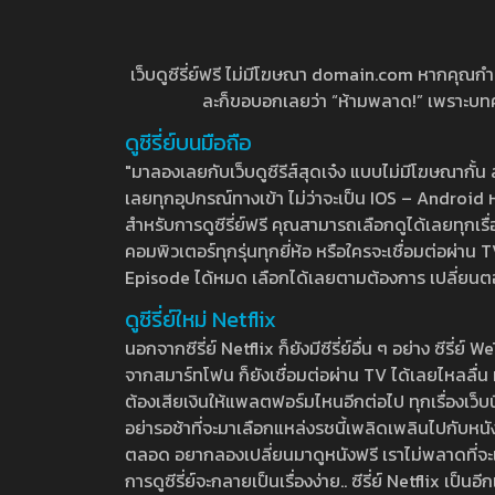
เว็บดูซีรี่ย์ฟรี ไม่มีโฆษณา domain.com หากคุณกำลัง
ละก็ขอบอกเลยว่า “ห้ามพลาด!” เพราะบทความ
ดูซีรี่ย์บนมือถือ
"มาลองเลยกับเว็บดูซีรีส์สุดเจ๋ง แบบไม่มีโฆษณากั
เลยทุกอุปกรณ์ทางเข้า ไม่ว่าจะเป็น IOS – Android หร
สำหรับการดูซีรี่ย์ฟรี คุณสามารถเลือกดูได้เลยทุกเรื
คอมพิวเตอร์ทุกรุ่นทุกยี่ห้อ หรือใครจะเชื่อมต่อผ
Episode ได้หมด เลือกได้เลยตามต้องการ เปลี่ยนตอนเ
ดูซีรี่ย์ใหม่ Netflix
นอกจากซีรี่ย์ Netflix ก็ยังมีซีรี่ย์อื่น ๆ อย่าง ซ
จากสมาร์ทโฟน ก็ยังเชื่อมต่อผ่าน TV ได้เลยไหลลื่น ห
ต้องเสียเงินให้แพลตฟอร์มไหนอีกต่อไป ทุกเรื่องเว็บนี้จ
อย่ารอช้าที่จะมาเลือกแหล่งรชนี้เพลิดเพลินไปกับหนังให
ตลอด อยากลองเปลี่ยนมาดูหนังฟรี เราไม่พลาดที่จะแนะน
การดูซีรี่ย์จะกลายเป็นเรื่องง่าย.. ซีรี่ย์ Netflix เป็