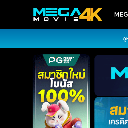
MEGA
ดู