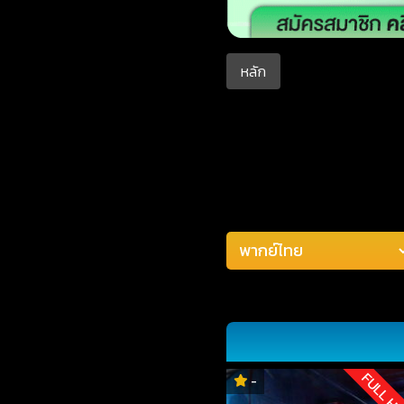
หลัก
FULL H
-