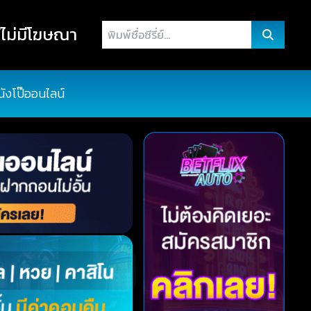
พิมพ์
ไม่มีโฆษณา
ชื่อ
ซี
รี่
นังโป๊ออนไลน์
ย์...