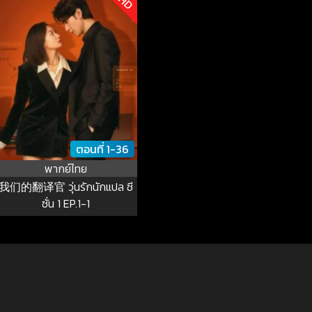
ตอนที่ 1-36
พากย์ไทย
我们的翻译官 วุ่นรักนักแปล ซี
ซั่น 1 EP.1-1