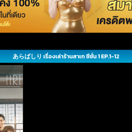
あらばしり เรื่องเล่าร้านสาเก ซีซั่น 1 EP.1-12