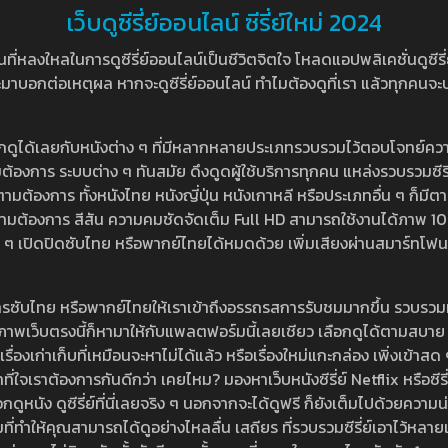
เว็บดูซีรี่ย์ออนไลน์ ซีรี่ย์ใหม่ 2024
หลงใหลในการดูซีรี่ย์ออนไลน์เป็นชีวิตจิตใจ โหลดแอปพลิเคชั่นดูซีรี่ย์ใ
อกต่อเหตุผล หากจะดูซีรี่ย์ออนไลน์ ทำไมต้องดูที่เรา แล้วทุกคนจะปฏิเสธ
ลือกดูได้เลยกับหนังต่าง ๆ ที่มีหลากหลายประเภทรวบรวมไว้ตอบโจทย์คว
องการ ระบบต่าง ๆ ทันสมัย ดึงดูดผู้ใช้บริการทุกคน แหล่งรวบรวมซีรี่ย์ไ
ามต้องการ ทั้งหนังไทย หนังญี่ปุ่น หนังเกาหลี หรือประเภทอื่น ๆ ก็มีต
้เลยตามต้องการ สีสัน ความคมชัดจัดเต็ม Full HD สามารถใช้งานได้ภา
ปิดปิดซับไทย หรือพากย์ไทยได้หมดด้วย เพิ่มเสียงผ่านสมาร์ทโฟน หรือ
ที่มีบริการซับไทย หรือพากย์ไทยให้เราเข้าถึงอรรถรสการรับชมมากขึ้น รวบ
าพเว็บตรงนี้ก็หามาให้กับแพลตฟอร์มนี้เลยเชียว เลือกดูได้ตามสบาย ระบบ
งเรื่องเก่าเก็บที่เหมือนจะหาไม่ได้แล้ว หรือเรื่องใหม่แกะกล่อง เพิ่งเข้า
ี่ใจเราต้องการกันดีกว่า เคยไหม? มองหาเว็บหนังซีรี่ย์ Netflix หรือซีรี่
หนัง ดูซีรี่ย์ที่นี่เลยจริง ๆ นอกจากจะได้ดูฟรี ก็ยังเต็มไปด้วยความน
มที่ทำให้คุณสามารถได้ดูอย่างไหลลื่น เสถียร ที่รวบรวมซีรี่ย์เอาไว้หลายเรื่อ