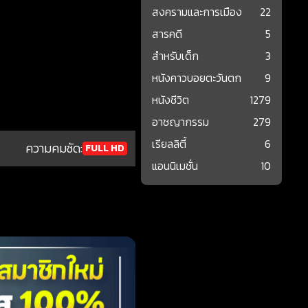
สงครามและการเมือง
22
สารคดี
5
สำหรับเด็ก
3
หนังคาวบอยตะวันตก
9
หนังชีวิต
1279
อาชญากรรม
279
เรียลลิตี้
6
ความคมชัด:
FULL HD
แอนนิเมชั่น
10