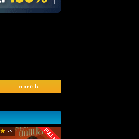
ตอนถัดไป
FULL HD
6.5