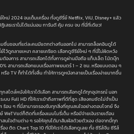
หม่ 2024 จนเต็มเครื่อง ทั้งดูซีรี่ย์ Netflix, ViU, Disney+ แล้ว
เราไม่ได้แน่นอน การันตี คุ้ม ครบ จบ ที่นี่ที่เดียว!
ามชื่นชอบที่แต่ละคนมีแตกต่างกันออกไป สามารถล็อคอินดูได้
ว้ดูคลายเหงา คลายเครียด เลือกดูซีรีย์ใหม่ ๆ ที่นี่ไม่ผิดหวัง
ามต้องการ สามารถเลือกได้ทั้งการดูผ่านมือถือ แท็ปเล็ต โน้ตบุ๊ก
พ 100% สามารถเลือกแบบเรื่องภาพยนตร์ 1 – 2 ชม. หรือแบบตอน ๆ
 TV ก็ทำได้ทั้งสิ้น ทำให้การดูหนังกลายเป็นเรื่องง่ายมากขึ้น
รวมทุกสไตล์หนังให้เราได้เลือก สามารถเลือกดูได้ทุกอุปกรณ์ นอก
 Full HD ที่ให้เราเข้าถึงภาพที่ดีที่สุด เสียงคมชัดไม่จำเป็น
สด ๆ ร้อน ๆ ที่นี่สามารถรองรับทุกสิ่งที่คุณสนใจอย่างตอบโจทย์ จึง
ย์ WeTVแต่ก็ติดที่เครื่องเมมโมรี่เต็ม หรือมีจ่ายเงินรายเดือน
่าสนใจด้านต่าง ๆ รอให้คุณได้มาสัมผัสด้วยตัวเอง ต่อจากนี้ทุก
ง ติด Chart Top 10 ที่มีให้เราได้เลือกดูเลย ทั้ง ซีรีส์จีน ซีรีส์