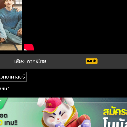
เสียง: พากย์ไทย
IMDb
ววิทยาศาสตร์
ซั่น 1