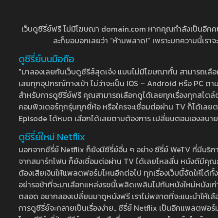
เว็บดูซีรี่ย์ฟรี ไม่มีโฆษณา domain.com หากคุณกำลังเป็นอีกคนที่
ละก็ขอบอกเลยว่า “ห้ามพลาด!” เพราะบทความนี้เราจะมาบ
ดูซีรี่ย์บนมือถือ
"มาลองเลยกับเว็บดูซีรีส์สุดเจ๋ง แบบไม่มีโฆษณากั้น สามารถเ
เลยทุกอุปกรณ์ทางเข้า ไม่ว่าจะเป็น IOS – Android หรือ PC ตามต้
สำหรับการดูซีรี่ย์ฟรี คุณสามารถเลือกดูได้เลยทุกเรื่องทุกสไตล์ต
คอมพิวเตอร์ทุกรุ่นทุกยี่ห้อ หรือใครจะเชื่อมต่อผ่าน TV ก็ได
Episode ได้หมด เลือกได้เลยตามต้องการ เปลี่ยนตอนเองสบาย ๆ เ
ดูซีรี่ย์ใหม่ Netflix
นอกจากซีรี่ย์ Netflix ก็ยังมีซีรี่ย์อื่น ๆ อย่าง ซีรี่ย์ WeTV 
จากสมาร์ทโฟน ก็ยังเชื่อมต่อผ่าน TV ได้เลยไหลลื่น หนังดีมีคุณภ
ต้องเสียเงินให้แพลตฟอร์มไหนอีกต่อไป ทุกเรื่องเว็บนี้จัดให้ได้ทั้
อย่ารอช้าที่จะมาเลือกแหล่งรชนี้เพลิดเพลินไปกับหนังใหม่หนังเก่าท
ตลอด อยากลองเปลี่ยนมาดูหนังฟรี เราไม่พลาดที่จะแนะนำให้เลือกดู
การดูซีรี่ย์จะกลายเป็นเรื่องง่าย.. ซีรี่ย์ Netflix เป็นอีกแพลตฟอร์