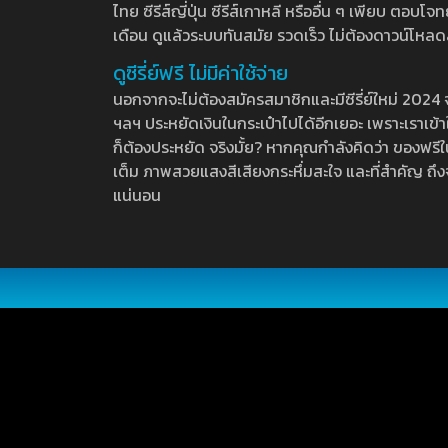
ไทย ซีรีส์ญี่ปุ่น ซีรีส์เกาหลี หรืออื่น ๆ เพียบ ตอ
เดือน ดูแล้วระบบทันสมัย รวดเร็ว ไม่ต้องดาวน์โหลด
ดูซีรี่ย์ฟรี ไม่มีค่าใช้จ่าย
นอกจากจะไม่ต้องสมัครสมาชิกและมีซีรี่ย์ใหม่ 2024 จุกๆ
ฯลฯ ประหยัดเงินในกระเป๋าไปได้อีกเยอะ เพราะเราเข้าใจ
ก็ต้องประหยัด จริงมั้ย? หากคุณกำลังคิดว่า ของฟรีใน
เต็ม ภาพสวยแสงสีเสียงกระหึ่มสะใจ และที่สำคัญ ถึงจ
แน่นอน