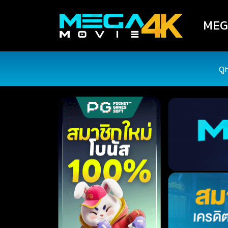
MEGA
ดู