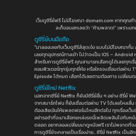
เว็บดูซีรี่ย์ฟรี ไม่มีโฆษณา domain.com หากคุณกำลัง
ละก็ขอบอกเลยว่า “ห้ามพลาด!” เพราะบทความ
ดูซีรี่ย์บนมือถือ
"มาลองเลยกับเว็บดูซีรีส์สุดเจ๋ง แบบไม่มีโฆษณากั
เลยทุกอุปกรณ์ทางเข้า ไม่ว่าจะเป็น IOS – Android หร
สำหรับการดูซีรี่ย์ฟรี คุณสามารถเลือกดูได้เลยทุกเรื
คอมพิวเตอร์ทุกรุ่นทุกยี่ห้อ หรือใครจะเชื่อมต่อผ
Episode ได้หมด เลือกได้เลยตามต้องการ เปลี่ยนตอนเ
ดูซีรี่ย์ใหม่ Netflix
นอกจากซีรี่ย์ Netflix ก็ยังมีซีรี่ย์อื่น ๆ อย่าง ซ
จากสมาร์ทโฟน ก็ยังเชื่อมต่อผ่าน TV ได้เลยไหลลื่น ห
ต้องเสียเงินให้แพลตฟอร์มไหนอีกต่อไป ทุกเรื่องเว็บนี้จ
อย่ารอช้าที่จะมาเลือกแหล่งรชนี้เพลิดเพลินไปกับหนังให
ตลอด อยากลองเปลี่ยนมาดูหนังฟรี เราไม่พลาดที่จะแนะน
การดูซีรี่ย์จะกลายเป็นเรื่องง่าย.. ซีรี่ย์ Netflix เป็