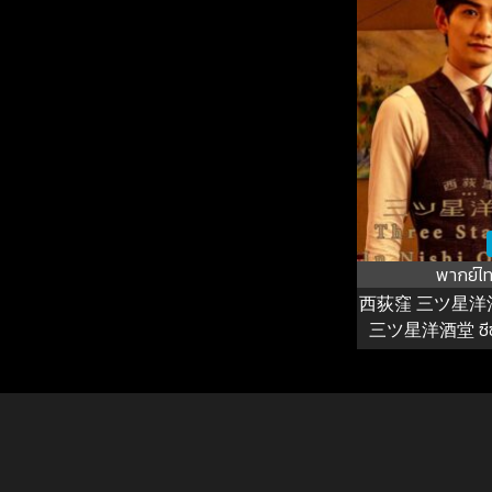
พากย์ไ
西荻窪 三ツ星洋
三ツ星洋酒堂 ซีซั่น