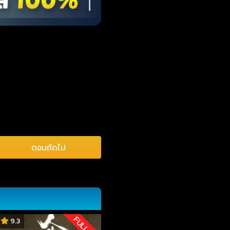
ตอนถัดไป
FULL HD
9.3