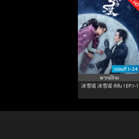
ตอนที่ 1-24
พากย์ไทย
冰雪谣 冰雪谣 ซีซั่น 1 EP.1-1