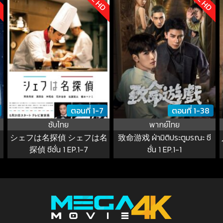
ตอนที่ 1-7
ตอนที่ 1-38
ซับไทย
พากย์ไทย
シェフは名探偵 シェフは名
致命游戏 ฝ่ามิติประตูมรณะ ซี
探偵 ซีซั่น 1 EP.1-7
ซั่น 1 EP.1-1