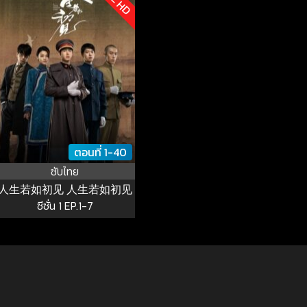
ตอนที่ 1-40
ซับไทย
人生若如初见 人生若如初见
ซีซั่น 1 EP.1-7