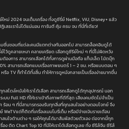
หม่ 2024 จนเต็มเครื่อง ทั้งดูซีรี่ย์ Netflix, ViU, Disney+ แล้ว
เราไม่ได้แน่นอน การันตี คุ้ม ครบ จบ ที่นี่ที่เดียว!
ามชื่นชอบที่แต่ละคนมีแตกต่างกันออกไป สามารถล็อคอินดูได้
ว้ดูคลายเหงา คลายเครียด เลือกดูซีรีย์ใหม่ ๆ ที่นี่ไม่ผิดหวัง
ามต้องการ สามารถเลือกได้ทั้งการดูผ่านมือถือ แท็ปเล็ต โน้ตบุ๊ก
พ 100% สามารถเลือกแบบเรื่องภาพยนตร์ 1 – 2 ชม. หรือแบบตอน ๆ
 TV ก็ทำได้ทั้งสิ้น ทำให้การดูหนังกลายเป็นเรื่องง่ายมากขึ้น
รวมทุกสไตล์หนังให้เราได้เลือก สามารถเลือกดูได้ทุกอุปกรณ์ นอก
 Full HD ที่ให้เราเข้าถึงภาพที่ดีที่สุด เสียงคมชัดไม่จำเป็น
สด ๆ ร้อน ๆ ที่นี่สามารถรองรับทุกสิ่งที่คุณสนใจอย่างตอบโจทย์ จึง
ย์ WeTVแต่ก็ติดที่เครื่องเมมโมรี่เต็ม หรือมีจ่ายเงินรายเดือน
่าสนใจด้านต่าง ๆ รอให้คุณได้มาสัมผัสด้วยตัวเอง ต่อจากนี้ทุก
ง ติด Chart Top 10 ที่มีให้เราได้เลือกดูเลย ทั้ง ซีรีส์จีน ซีรีส์