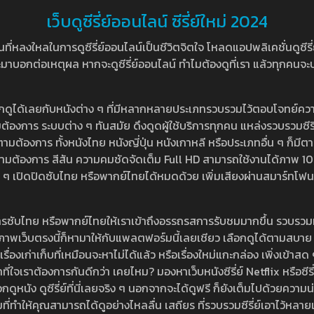
เว็บดูซีรี่ย์ออนไลน์ ซีรี่ย์ใหม่ 2024
หลงใหลในการดูซีรี่ย์ออนไลน์เป็นชีวิตจิตใจ โหลดแอปพลิเคชั่นดูซีรี่ย์ใ
อกต่อเหตุผล หากจะดูซีรี่ย์ออนไลน์ ทำไมต้องดูที่เรา แล้วทุกคนจะปฏิเสธ
ลือกดูได้เลยกับหนังต่าง ๆ ที่มีหลากหลายประเภทรวบรวมไว้ตอบโจทย์คว
องการ ระบบต่าง ๆ ทันสมัย ดึงดูดผู้ใช้บริการทุกคน แหล่งรวบรวมซีรี่ย์ไ
ามต้องการ ทั้งหนังไทย หนังญี่ปุ่น หนังเกาหลี หรือประเภทอื่น ๆ ก็มีต
้เลยตามต้องการ สีสัน ความคมชัดจัดเต็ม Full HD สามารถใช้งานได้ภา
ปิดปิดซับไทย หรือพากย์ไทยได้หมดด้วย เพิ่มเสียงผ่านสมาร์ทโฟน หรือ
ที่มีบริการซับไทย หรือพากย์ไทยให้เราเข้าถึงอรรถรสการรับชมมากขึ้น รวบ
าพเว็บตรงนี้ก็หามาให้กับแพลตฟอร์มนี้เลยเชียว เลือกดูได้ตามสบาย ระบบ
งเรื่องเก่าเก็บที่เหมือนจะหาไม่ได้แล้ว หรือเรื่องใหม่แกะกล่อง เพิ่งเข้า
ี่ใจเราต้องการกันดีกว่า เคยไหม? มองหาเว็บหนังซีรี่ย์ Netflix หรือซีรี่
หนัง ดูซีรี่ย์ที่นี่เลยจริง ๆ นอกจากจะได้ดูฟรี ก็ยังเต็มไปด้วยความน
มที่ทำให้คุณสามารถได้ดูอย่างไหลลื่น เสถียร ที่รวบรวมซีรี่ย์เอาไว้หลายเรื่อ