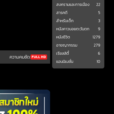
สงครามและการเมือง
22
สารคดี
5
สำหรับเด็ก
3
หนังคาวบอยตะวันตก
9
หนังชีวิต
1279
อาชญากรรม
279
เรียลลิตี้
6
ความคมชัด:
FULL HD
แอนนิเมชั่น
10