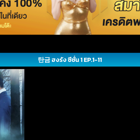
탄금 ฮงรัง ซีซั่น 1 EP.1-11