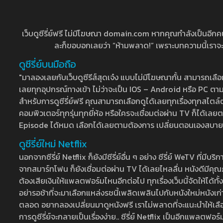
เว็บดูซีรี่ย์ฟรี ไม่มีโฆษณา domain.com หากคุณกำลังเป็นอีกคนที่
ละก็ขอบอกเลยว่า “ห้ามพลาด!” เพราะบทความนี้เราจะมาบ
ดูซีรี่ย์บนมือถือ
"มาลองเลยกับเว็บดูซีรีส์สุดเจ๋ง แบบไม่มีโฆษณากั้น สามารถเ
เลยทุกอุปกรณ์ทางเข้า ไม่ว่าจะเป็น IOS – Android หรือ PC ตามต้
สำหรับการดูซีรี่ย์ฟรี คุณสามารถเลือกดูได้เลยทุกเรื่องทุกสไตล์ต
คอมพิวเตอร์ทุกรุ่นทุกยี่ห้อ หรือใครจะเชื่อมต่อผ่าน TV ก็ได
Episode ได้หมด เลือกได้เลยตามต้องการ เปลี่ยนตอนเองสบาย ๆ เ
ดูซีรี่ย์ใหม่ Netflix
นอกจากซีรี่ย์ Netflix ก็ยังมีซีรี่ย์อื่น ๆ อย่าง ซีรี่ย์ WeTV 
จากสมาร์ทโฟน ก็ยังเชื่อมต่อผ่าน TV ได้เลยไหลลื่น หนังดีมีคุณภ
ต้องเสียเงินให้แพลตฟอร์มไหนอีกต่อไป ทุกเรื่องเว็บนี้จัดให้ได้ทั้
อย่ารอช้าที่จะมาเลือกแหล่งรชนี้เพลิดเพลินไปกับหนังใหม่หนังเก่าท
ตลอด อยากลองเปลี่ยนมาดูหนังฟรี เราไม่พลาดที่จะแนะนำให้เลือกดู
การดูซีรี่ย์จะกลายเป็นเรื่องง่าย.. ซีรี่ย์ Netflix เป็นอีกแพลตฟอร์