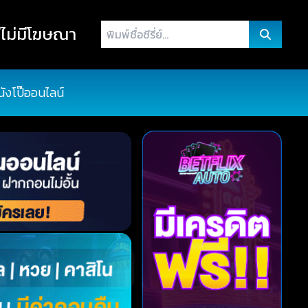
พิมพ์
ไม่มีโฆษณา
ชื่อ
ซี
รี่
นังโป๊ออนไลน์
ย์...