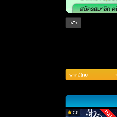
หลัก
FULL H
7.8