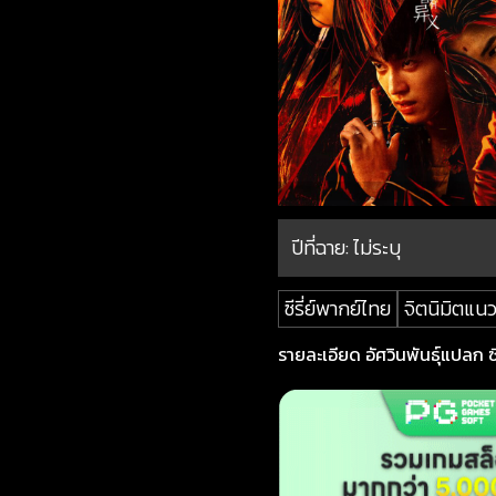
ปีที่ฉาย:
ไม่ระบุ
ซีรี่ย์พากย์ไทย
จิตนิมิตแน
รายละเอียด อัศวินพันธุ์แปลก ซีซ