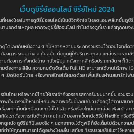
เว็บดูซีรี่ย์ออนไลน์ ซีรี่ย์ใหม่ 2024
หลงใหลในการดูซีรี่ย์ออนไลน์เป็นชีวิตจิตใจ โหลดแอปพลิเคชั่นดูซีรี่ย์ใ
อกต่อเหตุผล หากจะดูซีรี่ย์ออนไลน์ ทำไมต้องดูที่เรา แล้วทุกคนจะปฏิเสธ
ลือกดูได้เลยกับหนังต่าง ๆ ที่มีหลากหลายประเภทรวบรวมไว้ตอบโจทย์คว
องการ ระบบต่าง ๆ ทันสมัย ดึงดูดผู้ใช้บริการทุกคน แหล่งรวบรวมซีรี่ย์ไ
ามต้องการ ทั้งหนังไทย หนังญี่ปุ่น หนังเกาหลี หรือประเภทอื่น ๆ ก็มีต
้เลยตามต้องการ สีสัน ความคมชัดจัดเต็ม Full HD สามารถใช้งานได้ภา
ปิดปิดซับไทย หรือพากย์ไทยได้หมดด้วย เพิ่มเสียงผ่านสมาร์ทโฟน หรือ
ที่มีบริการซับไทย หรือพากย์ไทยให้เราเข้าถึงอรรถรสการรับชมมากขึ้น รวบ
าพเว็บตรงนี้ก็หามาให้กับแพลตฟอร์มนี้เลยเชียว เลือกดูได้ตามสบาย ระบบ
งเรื่องเก่าเก็บที่เหมือนจะหาไม่ได้แล้ว หรือเรื่องใหม่แกะกล่อง เพิ่งเข้า
ี่ใจเราต้องการกันดีกว่า เคยไหม? มองหาเว็บหนังซีรี่ย์ Netflix หรือซีรี่
หนัง ดูซีรี่ย์ที่นี่เลยจริง ๆ นอกจากจะได้ดูฟรี ก็ยังเต็มไปด้วยความน
มที่ทำให้คุณสามารถได้ดูอย่างไหลลื่น เสถียร ที่รวบรวมซีรี่ย์เอาไว้หลายเรื่อ