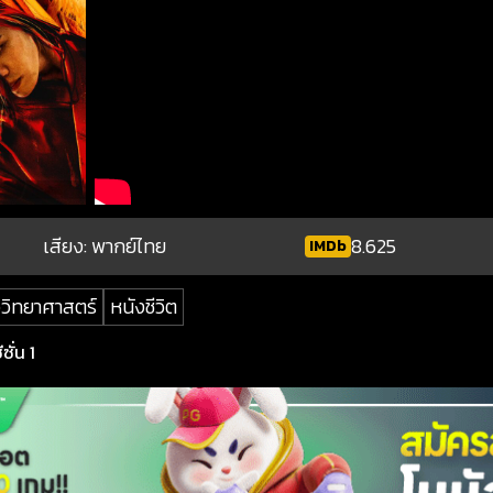
เสียง: พากย์ไทย
8.625
IMDb
ววิทยาศาสตร์
หนังชีวิต
ั่น 1