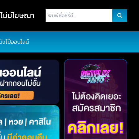
พิมพ์
ไม่มีโฆษณา
ชื่อ
ซี
รี่
นังโป๊ออนไลน์
ย์...