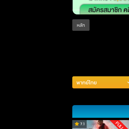
หลัก
FULL H
7.1