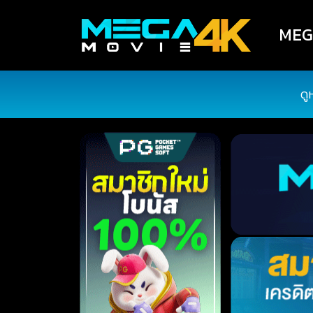
MEGA
ดู