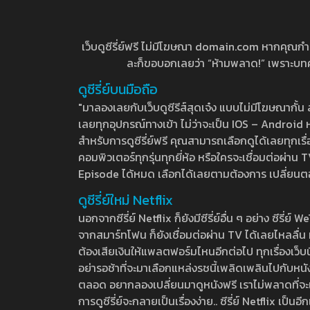
เว็บดูซีรี่ย์ฟรี ไม่มีโฆษณา domain.com หากคุณกำลัง
ละก็ขอบอกเลยว่า “ห้ามพลาด!” เพราะบทความ
ดูซีรี่ย์บนมือถือ
"มาลองเลยกับเว็บดูซีรีส์สุดเจ๋ง แบบไม่มีโฆษณากั
เลยทุกอุปกรณ์ทางเข้า ไม่ว่าจะเป็น IOS – Android หร
สำหรับการดูซีรี่ย์ฟรี คุณสามารถเลือกดูได้เลยทุกเรื
คอมพิวเตอร์ทุกรุ่นทุกยี่ห้อ หรือใครจะเชื่อมต่อผ
Episode ได้หมด เลือกได้เลยตามต้องการ เปลี่ยนตอนเ
ดูซีรี่ย์ใหม่ Netflix
นอกจากซีรี่ย์ Netflix ก็ยังมีซีรี่ย์อื่น ๆ อย่าง ซ
จากสมาร์ทโฟน ก็ยังเชื่อมต่อผ่าน TV ได้เลยไหลลื่น ห
ต้องเสียเงินให้แพลตฟอร์มไหนอีกต่อไป ทุกเรื่องเว็บนี้จ
อย่ารอช้าที่จะมาเลือกแหล่งรชนี้เพลิดเพลินไปกับหนังให
ตลอด อยากลองเปลี่ยนมาดูหนังฟรี เราไม่พลาดที่จะแนะน
การดูซีรี่ย์จะกลายเป็นเรื่องง่าย.. ซีรี่ย์ Netflix เป็