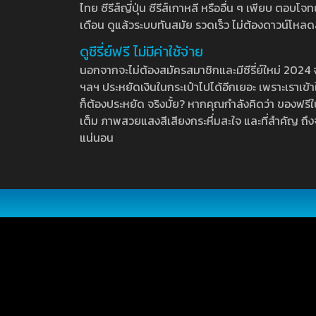
ไทย ซีรีส์ญี่ปุ่น ซีรีส์เกาหลี หรืออื่น ๆ เพียบ ตอ
เดือน ดูแล้วระบบทันสมัย รวดเร็ว ไม่ต้องดาวน์โหลด
ดูซีรี่ย์ฟรี ไม่มีค่าใช้จ่าย
นอกจากจะไม่ต้องสมัครสมาชิกและมีซีรี่ย์ใหม่ 2024 จุกๆ
ฯลฯ ประหยัดเงินในกระเป๋าไปได้อีกเยอะ เพราะเราเข้าใจ
ก็ต้องประหยัด จริงมั้ย? หากคุณกำลังคิดว่า ของฟรีใน
เต็ม ภาพสวยแสงสีเสียงกระหึ่มสะใจ และที่สำคัญ ถึงจ
แน่นอน