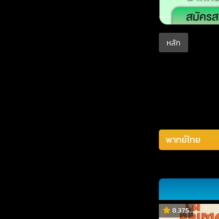
หลัก
8.375