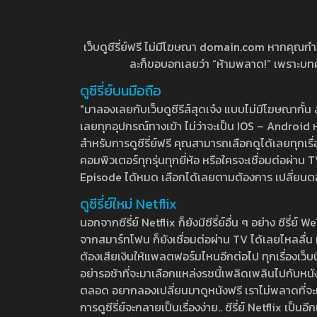
เว็บดูซีรี่ย์ฟรี ไม่มีโฆษณา domain.com หากคุณกำลัง
ละก็ขอบอกเลยว่า “ห้ามพลาด!” เพราะบทความ
ดูซีรี่ย์บนมือถือ
"มาลองเลยกับเว็บดูซีรีส์สุดเจ๋ง แบบไม่มีโฆษณากั
เลยทุกอุปกรณ์ทางเข้า ไม่ว่าจะเป็น IOS – Android หร
สำหรับการดูซีรี่ย์ฟรี คุณสามารถเลือกดูได้เลยทุกเรื
คอมพิวเตอร์ทุกรุ่นทุกยี่ห้อ หรือใครจะเชื่อมต่อผ
Episode ได้หมด เลือกได้เลยตามต้องการ เปลี่ยนตอนเ
ดูซีรี่ย์ใหม่ Netflix
นอกจากซีรี่ย์ Netflix ก็ยังมีซีรี่ย์อื่น ๆ อย่าง ซ
จากสมาร์ทโฟน ก็ยังเชื่อมต่อผ่าน TV ได้เลยไหลลื่น ห
ต้องเสียเงินให้แพลตฟอร์มไหนอีกต่อไป ทุกเรื่องเว็บนี้จ
อย่ารอช้าที่จะมาเลือกแหล่งรชนี้เพลิดเพลินไปกับหนังให
ตลอด อยากลองเปลี่ยนมาดูหนังฟรี เราไม่พลาดที่จะแนะน
การดูซีรี่ย์จะกลายเป็นเรื่องง่าย.. ซีรี่ย์ Netflix เป็