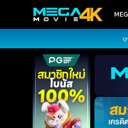
MEGA
ดู