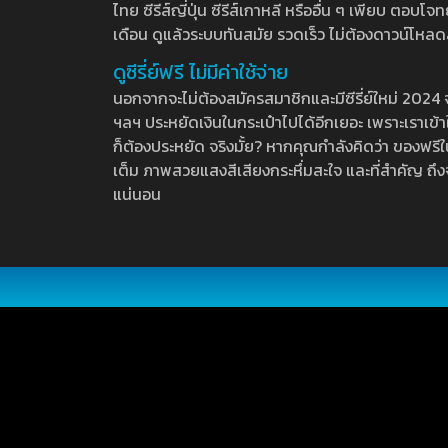
ไทย ซีรีส์ญี่ปุ่น ซีรีส์เกาหลี หรืออื่น ๆ เพียบ ตอ
เดือน ดูแล้วระบบทันสมัย รวดเร็ว ไม่ต้องดาวน์โหลด
ดูซีรี่ย์ฟรี ไม่มีค่าใช้จ่าย
นอกจากจะไม่ต้องสมัครสมาชิกและมีซีรี่ย์ใหม่ 2024 จุกๆ
ฯลฯ ประหยัดเงินในกระเป๋าไปได้อีกเยอะ เพราะเราเข้าใจ
ก็ต้องประหยัด จริงมั้ย? หากคุณกำลังคิดว่า ของฟรีใน
เต็ม ภาพสวยแสงสีเสียงกระหึ่มสะใจ และที่สำคัญ ถึงจ
แน่นอน