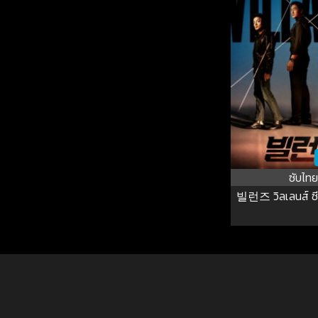
ซับไทย
빌런즈 วิลเลนส์ ซีซั