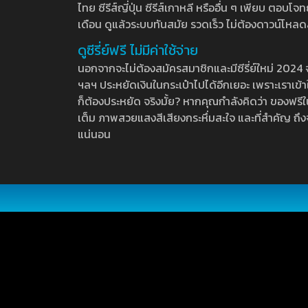
ไทย ซีรีส์ญี่ปุ่น ซีรีส์เกาหลี หรืออื่น ๆ เพียบ ตอ
เดือน ดูแล้วระบบทันสมัย รวดเร็ว ไม่ต้องดาวน์โหลด
ดูซีรี่ย์ฟรี ไม่มีค่าใช้จ่าย
นอกจากจะไม่ต้องสมัครสมาชิกและมีซีรี่ย์ใหม่ 2024 จุกๆ
ฯลฯ ประหยัดเงินในกระเป๋าไปได้อีกเยอะ เพราะเราเข้าใจ
ก็ต้องประหยัด จริงมั้ย? หากคุณกำลังคิดว่า ของฟรีใน
เต็ม ภาพสวยแสงสีเสียงกระหึ่มสะใจ และที่สำคัญ ถึงจ
แน่นอน