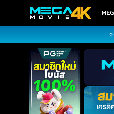
MEGA
ดู