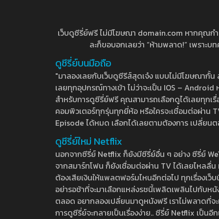
เว็บดูซีรี่ย์ฟรี ไม่มีโฆษณา domain.com หากคุณกำลัง
ละก็ขอบอกเลยว่า “ห้ามพลาด!” เพราะบทความ
ดูซีรี่ย์บนมือถือ
"มาลองเลยกับเว็บดูซีรีส์สุดเจ๋ง แบบไม่มีโฆษณากั
เลยทุกอุปกรณ์ทางเข้า ไม่ว่าจะเป็น IOS – Android หร
สำหรับการดูซีรี่ย์ฟรี คุณสามารถเลือกดูได้เลยทุกเรื
คอมพิวเตอร์ทุกรุ่นทุกยี่ห้อ หรือใครจะเชื่อมต่อผ
Episode ได้หมด เลือกได้เลยตามต้องการ เปลี่ยนตอนเ
ดูซีรี่ย์ใหม่ Netflix
นอกจากซีรี่ย์ Netflix ก็ยังมีซีรี่ย์อื่น ๆ อย่าง ซ
จากสมาร์ทโฟน ก็ยังเชื่อมต่อผ่าน TV ได้เลยไหลลื่น ห
ต้องเสียเงินให้แพลตฟอร์มไหนอีกต่อไป ทุกเรื่องเว็บนี้จ
อย่ารอช้าที่จะมาเลือกแหล่งรชนี้เพลิดเพลินไปกับหนังให
ตลอด อยากลองเปลี่ยนมาดูหนังฟรี เราไม่พลาดที่จะแนะน
การดูซีรี่ย์จะกลายเป็นเรื่องง่าย.. ซีรี่ย์ Netflix เป็