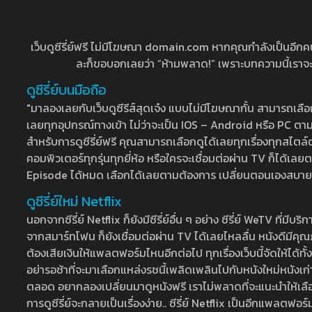
เว็บดูซีรี่ย์ฟรี ไม่มีโฆษณา domain.com หากคุณกำลังเป็นอีกคนที่
ละก็ขอบอกเลยว่า “ห้ามพลาด!” เพราะบทความนี้เราจะมาบ
ดูซีรี่ย์บนมือถือ
"มาลองเลยกับเว็บดูซีรีส์สุดเจ๋ง แบบไม่มีโฆษณากั้น สามารถเ
เลยทุกอุปกรณ์ทางเข้า ไม่ว่าจะเป็น IOS – Android หรือ PC ตามต้
สำหรับการดูซีรี่ย์ฟรี คุณสามารถเลือกดูได้เลยทุกเรื่องทุกสไตล์ต
คอมพิวเตอร์ทุกรุ่นทุกยี่ห้อ หรือใครจะเชื่อมต่อผ่าน TV ก็ได
Episode ได้หมด เลือกได้เลยตามต้องการ เปลี่ยนตอนเองสบาย ๆ เ
ดูซีรี่ย์ใหม่ Netflix
นอกจากซีรี่ย์ Netflix ก็ยังมีซีรี่ย์อื่น ๆ อย่าง ซีรี่ย์ WeTV 
จากสมาร์ทโฟน ก็ยังเชื่อมต่อผ่าน TV ได้เลยไหลลื่น หนังดีมีคุณภ
ต้องเสียเงินให้แพลตฟอร์มไหนอีกต่อไป ทุกเรื่องเว็บนี้จัดให้ได้ทั้
อย่ารอช้าที่จะมาเลือกแหล่งรชนี้เพลิดเพลินไปกับหนังใหม่หนังเก่าท
ตลอด อยากลองเปลี่ยนมาดูหนังฟรี เราไม่พลาดที่จะแนะนำให้เลือกดู
การดูซีรี่ย์จะกลายเป็นเรื่องง่าย.. ซีรี่ย์ Netflix เป็นอีกแพลตฟอร์