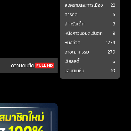
สงครามและการเมือง
22
สารคดี
5
สำหรับเด็ก
3
หนังคาวบอยตะวันตก
9
หนังชีวิต
1279
อาชญากรรม
279
เรียลลิตี้
6
ความคมชัด:
FULL HD
แอนนิเมชั่น
10