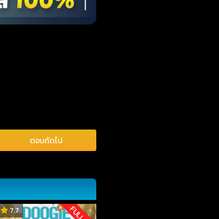
ตอนถัดไป
FULL HD
7.7