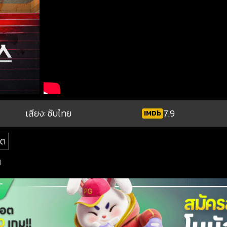
เสียง: ซับไทย
7.9
IMDb
ิต
1