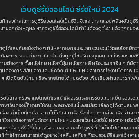
เว็บดูซีรี่ย์ออนไลน์ ซีรี่ย์ใหม่ 2024
หลงใหลในการดูซีรี่ย์ออนไลน์เป็นชีวิตจิตใจ โหลดแอปพลิเคชั่นดูซีรี่ย์ใ
อกต่อเหตุผล หากจะดูซีรี่ย์ออนไลน์ ทำไมต้องดูที่เรา แล้วทุกคนจะปฏิเสธ
ลือกดูได้เลยกับหนังต่าง ๆ ที่มีหลากหลายประเภทรวบรวมไว้ตอบโจทย์คว
องการ ระบบต่าง ๆ ทันสมัย ดึงดูดผู้ใช้บริการทุกคน แหล่งรวบรวมซีรี่ย์ไ
ามต้องการ ทั้งหนังไทย หนังญี่ปุ่น หนังเกาหลี หรือประเภทอื่น ๆ ก็มีต
้เลยตามต้องการ สีสัน ความคมชัดจัดเต็ม Full HD สามารถใช้งานได้ภา
ปิดปิดซับไทย หรือพากย์ไทยได้หมดด้วย เพิ่มเสียงผ่านสมาร์ทโฟน หรือ
ที่มีบริการซับไทย หรือพากย์ไทยให้เราเข้าถึงอรรถรสการรับชมมากขึ้น รวบ
าพเว็บตรงนี้ก็หามาให้กับแพลตฟอร์มนี้เลยเชียว เลือกดูได้ตามสบาย ระบบ
งเรื่องเก่าเก็บที่เหมือนจะหาไม่ได้แล้ว หรือเรื่องใหม่แกะกล่อง เพิ่งเข้า
ี่ใจเราต้องการกันดีกว่า เคยไหม? มองหาเว็บหนังซีรี่ย์ Netflix หรือซีรี่
หนัง ดูซีรี่ย์ที่นี่เลยจริง ๆ นอกจากจะได้ดูฟรี ก็ยังเต็มไปด้วยความน
มที่ทำให้คุณสามารถได้ดูอย่างไหลลื่น เสถียร ที่รวบรวมซีรี่ย์เอาไว้หลายเรื่อ