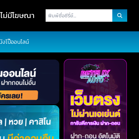
พิมพ์
ไม่มีโฆษณา
ชื่อ
ซี
รี่
นังโป๊ออนไลน์
ย์...