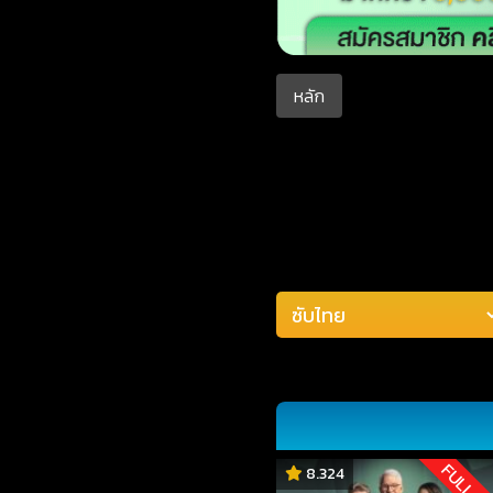
หลัก
FULL H
8.324