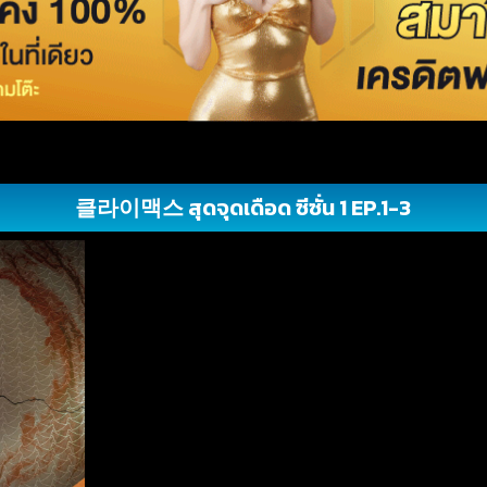
클라이맥스 สุดจุดเดือด ซีซั่น 1 EP.1-3