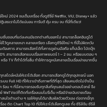
หม่ 2024 จนเต็มเครื่อง ทั้งดูซีรี่ย์ Netflix, ViU, Disney+ แล้ว
เราไม่ได้แน่นอน การันตี คุ้ม ครบ จบ ที่นี่ที่เดียว!
ามชื่นชอบที่แต่ละคนมีแตกต่างกันออกไป สามารถล็อคอินดูได้
ว้ดูคลายเหงา คลายเครียด เลือกดูซีรีย์ใหม่ ๆ ที่นี่ไม่ผิดหวัง
ามต้องการ สามารถเลือกได้ทั้งการดูผ่านมือถือ แท็ปเล็ต โน้ตบุ๊ก
พ 100% สามารถเลือกแบบเรื่องภาพยนตร์ 1 – 2 ชม. หรือแบบตอน ๆ
 TV ก็ทำได้ทั้งสิ้น ทำให้การดูหนังกลายเป็นเรื่องง่ายมากขึ้น
รวมทุกสไตล์หนังให้เราได้เลือก สามารถเลือกดูได้ทุกอุปกรณ์ นอก
 Full HD ที่ให้เราเข้าถึงภาพที่ดีที่สุด เสียงคมชัดไม่จำเป็น
สด ๆ ร้อน ๆ ที่นี่สามารถรองรับทุกสิ่งที่คุณสนใจอย่างตอบโจทย์ จึง
ย์ WeTVแต่ก็ติดที่เครื่องเมมโมรี่เต็ม หรือมีจ่ายเงินรายเดือน
่าสนใจด้านต่าง ๆ รอให้คุณได้มาสัมผัสด้วยตัวเอง ต่อจากนี้ทุก
ง ติด Chart Top 10 ที่มีให้เราได้เลือกดูเลย ทั้ง ซีรีส์จีน ซีรีส์