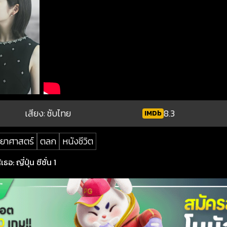
เสียง: ซับไทย
8.3
IMDb
ทยาศาสตร์
ตลก
หนังชีวิต
: ญี่ปุ่น ซีซั่น 1