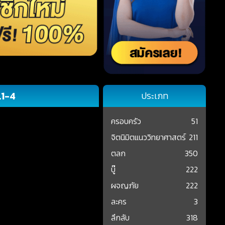
.1-4
ประเภท
ครอบครัว
51
จิตนิมิตแนววิทยาศาสตร์
211
ตลก
350
บู๊
222
ผจญภัย
222
ละคร
3
ลึกลับ
318