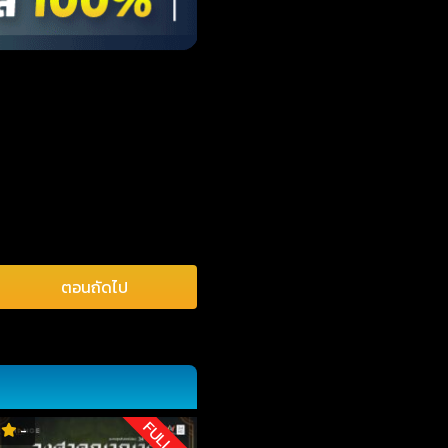
ตอนถัดไป
FULL HD
-