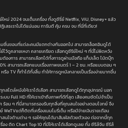
หม่ 2024 จนเต็มเครื่อง ทั้งดูซีรี่ย์ Netflix, ViU, Disney+ แล้ว
เราไม่ได้แน่นอน การันตี คุ้ม ครบ จบ ที่นี่ที่เดียว!
ามชื่นชอบที่แต่ละคนมีแตกต่างกันออกไป สามารถล็อคอินดูได้
ว้ดูคลายเหงา คลายเครียด เลือกดูซีรีย์ใหม่ ๆ ที่นี่ไม่ผิดหวัง
ามต้องการ สามารถเลือกได้ทั้งการดูผ่านมือถือ แท็ปเล็ต โน้ตบุ๊ก
พ 100% สามารถเลือกแบบเรื่องภาพยนตร์ 1 – 2 ชม. หรือแบบตอน ๆ
 TV ก็ทำได้ทั้งสิ้น ทำให้การดูหนังกลายเป็นเรื่องง่ายมากขึ้น
รวมทุกสไตล์หนังให้เราได้เลือก สามารถเลือกดูได้ทุกอุปกรณ์ นอก
 Full HD ที่ให้เราเข้าถึงภาพที่ดีที่สุด เสียงคมชัดไม่จำเป็น
สด ๆ ร้อน ๆ ที่นี่สามารถรองรับทุกสิ่งที่คุณสนใจอย่างตอบโจทย์ จึง
ย์ WeTVแต่ก็ติดที่เครื่องเมมโมรี่เต็ม หรือมีจ่ายเงินรายเดือน
่าสนใจด้านต่าง ๆ รอให้คุณได้มาสัมผัสด้วยตัวเอง ต่อจากนี้ทุก
ง ติด Chart Top 10 ที่มีให้เราได้เลือกดูเลย ทั้ง ซีรีส์จีน ซีรีส์