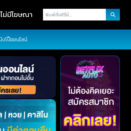
พิมพ์
ไม่มีโฆษณา
ชื่อ
ซี
รี่
นังโป๊ออนไลน์
ย์...