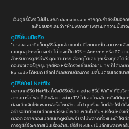
เว็บดูซีรี่ย์ฟรี ไม่มีโฆษณา domain.com หากคุณกำลังเป็นอีกคนที่
ละก็ขอบอกเลยว่า “ห้ามพลาด!” เพราะบทความนี้เราจะมาบ
ดูซีรี่ย์บนมือถือ
"มาลองเลยกับเว็บดูซีรีส์สุดเจ๋ง แบบไม่มีโฆษณากั้น สามารถเ
เลยทุกอุปกรณ์ทางเข้า ไม่ว่าจะเป็น IOS – Android หรือ PC ตามต้
สำหรับการดูซีรี่ย์ฟรี คุณสามารถเลือกดูได้เลยทุกเรื่องทุกสไตล์ต
คอมพิวเตอร์ทุกรุ่นทุกยี่ห้อ หรือใครจะเชื่อมต่อผ่าน TV ก็ได
Episode ได้หมด เลือกได้เลยตามต้องการ เปลี่ยนตอนเองสบาย ๆ เ
ดูซีรี่ย์ใหม่ Netflix
นอกจากซีรี่ย์ Netflix ก็ยังมีซีรี่ย์อื่น ๆ อย่าง ซีรี่ย์ WeTV 
จากสมาร์ทโฟน ก็ยังเชื่อมต่อผ่าน TV ได้เลยไหลลื่น หนังดีมีคุณภ
ต้องเสียเงินให้แพลตฟอร์มไหนอีกต่อไป ทุกเรื่องเว็บนี้จัดให้ได้ทั้
อย่ารอช้าที่จะมาเลือกแหล่งรชนี้เพลิดเพลินไปกับหนังใหม่หนังเก่าท
ตลอด อยากลองเปลี่ยนมาดูหนังฟรี เราไม่พลาดที่จะแนะนำให้เลือกดู
การดูซีรี่ย์จะกลายเป็นเรื่องง่าย.. ซีรี่ย์ Netflix เป็นอีกแพลตฟอร์