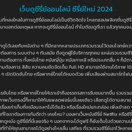
เว็บดูซีรี่ย์ออนไลน์ ซีรี่ย์ใหม่ 2024
หลงใหลในการดูซีรี่ย์ออนไลน์เป็นชีวิตจิตใจ โหลดแอปพลิเคชั่นดูซีรี่ย์ใ
อกต่อเหตุผล หากจะดูซีรี่ย์ออนไลน์ ทำไมต้องดูที่เรา แล้วทุกคนจะปฏิเสธ
ลือกดูได้เลยกับหนังต่าง ๆ ที่มีหลากหลายประเภทรวบรวมไว้ตอบโจทย์คว
องการ ระบบต่าง ๆ ทันสมัย ดึงดูดผู้ใช้บริการทุกคน แหล่งรวบรวมซีรี่ย์ไ
ามต้องการ ทั้งหนังไทย หนังญี่ปุ่น หนังเกาหลี หรือประเภทอื่น ๆ ก็มีต
้เลยตามต้องการ สีสัน ความคมชัดจัดเต็ม Full HD สามารถใช้งานได้ภา
ปิดปิดซับไทย หรือพากย์ไทยได้หมดด้วย เพิ่มเสียงผ่านสมาร์ทโฟน หรือ
ที่มีบริการซับไทย หรือพากย์ไทยให้เราเข้าถึงอรรถรสการรับชมมากขึ้น รวบ
าพเว็บตรงนี้ก็หามาให้กับแพลตฟอร์มนี้เลยเชียว เลือกดูได้ตามสบาย ระบบ
งเรื่องเก่าเก็บที่เหมือนจะหาไม่ได้แล้ว หรือเรื่องใหม่แกะกล่อง เพิ่งเข้า
ี่ใจเราต้องการกันดีกว่า เคยไหม? มองหาเว็บหนังซีรี่ย์ Netflix หรือซีรี่
หนัง ดูซีรี่ย์ที่นี่เลยจริง ๆ นอกจากจะได้ดูฟรี ก็ยังเต็มไปด้วยความน
มที่ทำให้คุณสามารถได้ดูอย่างไหลลื่น เสถียร ที่รวบรวมซีรี่ย์เอาไว้หลายเรื่อ