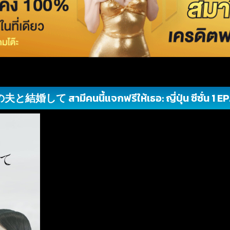
と結婚して สามีคนนี้แจกฟรีให้เธอ: ญี่ปุ่น ซีซั่น 1 EP