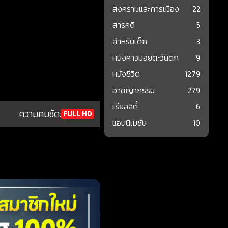
สงครามและการเมือง
22
สารคดี
5
สำหรับเด็ก
3
หนังคาวบอยตะวันตก
9
หนังชีวิต
1279
อาชญากรรม
279
เรียลลิตี้
6
ความคมชัด:
FULL HD
แอนนิเมชั่น
10