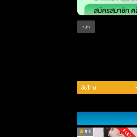
หลัก
FULL H
5.5