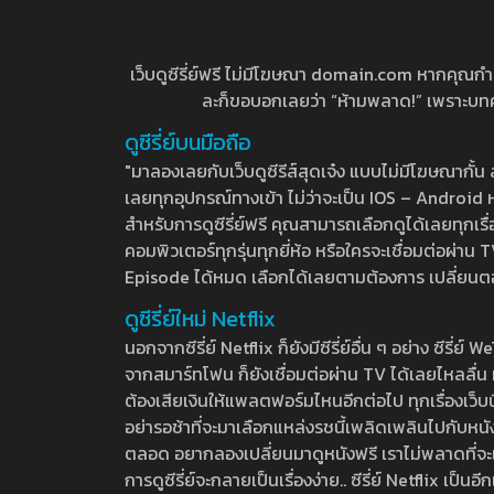
เว็บดูซีรี่ย์ฟรี ไม่มีโฆษณา domain.com หากคุณกำลัง
ละก็ขอบอกเลยว่า “ห้ามพลาด!” เพราะบทความ
ดูซีรี่ย์บนมือถือ
"มาลองเลยกับเว็บดูซีรีส์สุดเจ๋ง แบบไม่มีโฆษณากั
เลยทุกอุปกรณ์ทางเข้า ไม่ว่าจะเป็น IOS – Android หร
สำหรับการดูซีรี่ย์ฟรี คุณสามารถเลือกดูได้เลยทุกเรื
คอมพิวเตอร์ทุกรุ่นทุกยี่ห้อ หรือใครจะเชื่อมต่อผ
Episode ได้หมด เลือกได้เลยตามต้องการ เปลี่ยนตอนเ
ดูซีรี่ย์ใหม่ Netflix
นอกจากซีรี่ย์ Netflix ก็ยังมีซีรี่ย์อื่น ๆ อย่าง ซ
จากสมาร์ทโฟน ก็ยังเชื่อมต่อผ่าน TV ได้เลยไหลลื่น ห
ต้องเสียเงินให้แพลตฟอร์มไหนอีกต่อไป ทุกเรื่องเว็บนี้จ
อย่ารอช้าที่จะมาเลือกแหล่งรชนี้เพลิดเพลินไปกับหนังให
ตลอด อยากลองเปลี่ยนมาดูหนังฟรี เราไม่พลาดที่จะแนะน
การดูซีรี่ย์จะกลายเป็นเรื่องง่าย.. ซีรี่ย์ Netflix เป็