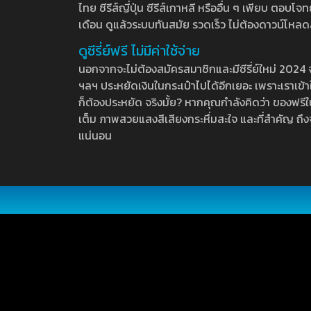
ไทย ซีรีส์ญี่ปุ่น ซีรีส์เกาหลี หรืออื่น ๆ เพียบ ตอ
เดือน ดูแล้วระบบทันสมัย รวดเร็ว ไม่ต้องดาวน์โหลด
ดูซีรี่ย์ฟรี ไม่มีค่าใช้จ่าย
นอกจากจะไม่ต้องสมัครสมาชิกและมีซีรี่ย์ใหม่ 2024 จุกๆ
ฯลฯ ประหยัดเงินในกระเป๋าไปได้อีกเยอะ เพราะเราเข้าใจ
ก็ต้องประหยัด จริงมั้ย? หากคุณกำลังคิดว่า ของฟรีใน
เต็ม ภาพสวยแสงสีเสียงกระหึ่มสะใจ และที่สำคัญ ถึงจ
แน่นอน