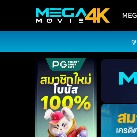
MEGA
ดู