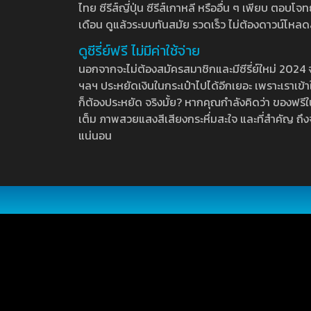
ไทย ซีรีส์ญี่ปุ่น ซีรีส์เกาหลี หรืออื่น ๆ เพียบ ตอ
เดือน ดูแล้วระบบทันสมัย รวดเร็ว ไม่ต้องดาวน์โหลด
ดูซีรี่ย์ฟรี ไม่มีค่าใช้จ่าย
นอกจากจะไม่ต้องสมัครสมาชิกและมีซีรี่ย์ใหม่ 2024 จุกๆ
ฯลฯ ประหยัดเงินในกระเป๋าไปได้อีกเยอะ เพราะเราเข้าใจ
ก็ต้องประหยัด จริงมั้ย? หากคุณกำลังคิดว่า ของฟรีใน
เต็ม ภาพสวยแสงสีเสียงกระหึ่มสะใจ และที่สำคัญ ถึงจ
แน่นอน