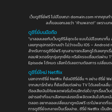
เว็บดูซีรี่ย์ฟรี ไม่มีโฆษณา domain.com หากคุณกำลัง
ละก็ขอบอกเลยว่า “ห้ามพลาด!” เพราะบทความ
ดูซีรี่ย์บนมือถือ
"มาลองเลยกับเว็บดูซีรีส์สุดเจ๋ง แบบไม่มีโฆษณากั
เลยทุกอุปกรณ์ทางเข้า ไม่ว่าจะเป็น IOS – Android หร
สำหรับการดูซีรี่ย์ฟรี คุณสามารถเลือกดูได้เลยทุกเรื
คอมพิวเตอร์ทุกรุ่นทุกยี่ห้อ หรือใครจะเชื่อมต่อผ
Episode ได้หมด เลือกได้เลยตามต้องการ เปลี่ยนตอนเ
ดูซีรี่ย์ใหม่ Netflix
นอกจากซีรี่ย์ Netflix ก็ยังมีซีรี่ย์อื่น ๆ อย่าง ซ
จากสมาร์ทโฟน ก็ยังเชื่อมต่อผ่าน TV ได้เลยไหลลื่น ห
ต้องเสียเงินให้แพลตฟอร์มไหนอีกต่อไป ทุกเรื่องเว็บนี้จ
อย่ารอช้าที่จะมาเลือกแหล่งรชนี้เพลิดเพลินไปกับหนังให
ตลอด อยากลองเปลี่ยนมาดูหนังฟรี เราไม่พลาดที่จะแนะน
การดูซีรี่ย์จะกลายเป็นเรื่องง่าย.. ซีรี่ย์ Netflix เป็