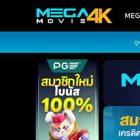
MEGA
ดู