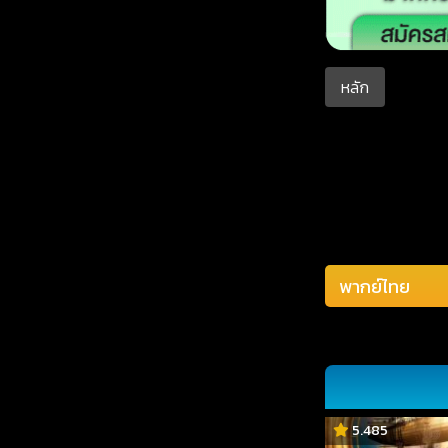
หลัก
5.485