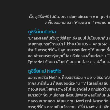
เว็บดูซีรี่ย์ฟรี ไม่มีโฆษณา domain.com หากคุณกำลัง
ละก็ขอบอกเลยว่า “ห้ามพลาด!” เพราะบทความ
ดูซีรี่ย์บนมือถือ
"มาลองเลยกับเว็บดูซีรีส์สุดเจ๋ง แบบไม่มีโฆษณากั
เลยทุกอุปกรณ์ทางเข้า ไม่ว่าจะเป็น IOS – Android หร
สำหรับการดูซีรี่ย์ฟรี คุณสามารถเลือกดูได้เลยทุกเรื
คอมพิวเตอร์ทุกรุ่นทุกยี่ห้อ หรือใครจะเชื่อมต่อผ
Episode ได้หมด เลือกได้เลยตามต้องการ เปลี่ยนตอนเ
ดูซีรี่ย์ใหม่ Netflix
นอกจากซีรี่ย์ Netflix ก็ยังมีซีรี่ย์อื่น ๆ อย่าง ซ
จากสมาร์ทโฟน ก็ยังเชื่อมต่อผ่าน TV ได้เลยไหลลื่น ห
ต้องเสียเงินให้แพลตฟอร์มไหนอีกต่อไป ทุกเรื่องเว็บนี้จ
อย่ารอช้าที่จะมาเลือกแหล่งรชนี้เพลิดเพลินไปกับหนังให
ตลอด อยากลองเปลี่ยนมาดูหนังฟรี เราไม่พลาดที่จะแนะน
การดูซีรี่ย์จะกลายเป็นเรื่องง่าย.. ซีรี่ย์ Netflix เป็