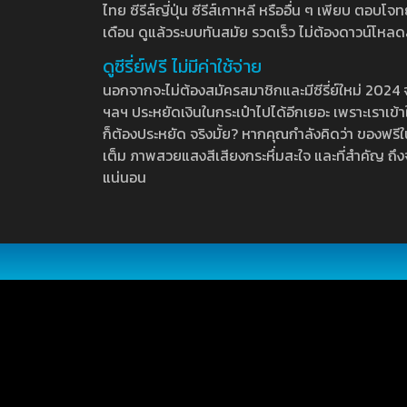
ไทย ซีรีส์ญี่ปุ่น ซีรีส์เกาหลี หรืออื่น ๆ เพียบ ตอ
เดือน ดูแล้วระบบทันสมัย รวดเร็ว ไม่ต้องดาวน์โหลด
ดูซีรี่ย์ฟรี ไม่มีค่าใช้จ่าย
นอกจากจะไม่ต้องสมัครสมาชิกและมีซีรี่ย์ใหม่ 2024 จุกๆ
ฯลฯ ประหยัดเงินในกระเป๋าไปได้อีกเยอะ เพราะเราเข้าใจ
ก็ต้องประหยัด จริงมั้ย? หากคุณกำลังคิดว่า ของฟรีใน
เต็ม ภาพสวยแสงสีเสียงกระหึ่มสะใจ และที่สำคัญ ถึงจ
แน่นอน