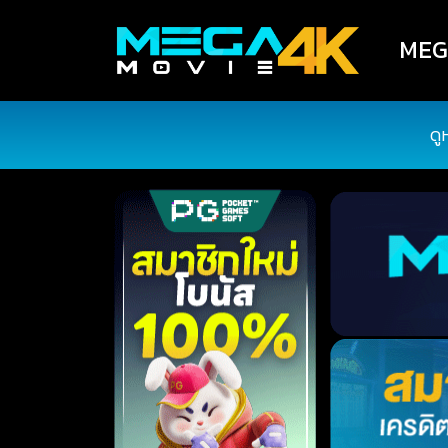
MEGA
ดู