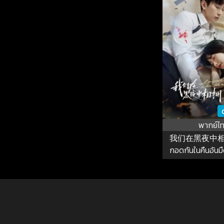
พากย์ไ
我们在黑夜中相拥 
กอดกันในคืนอันมืด
EP.1-1