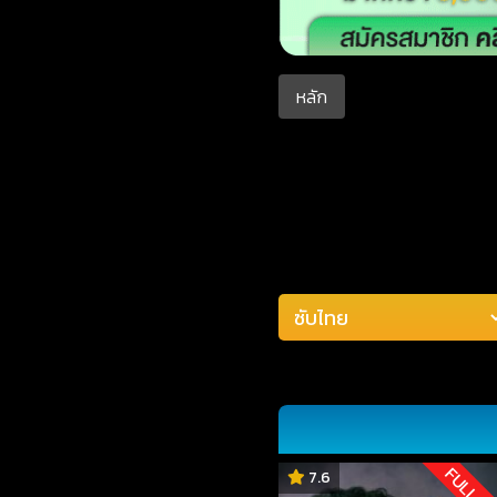
หลัก
FULL H
7.6