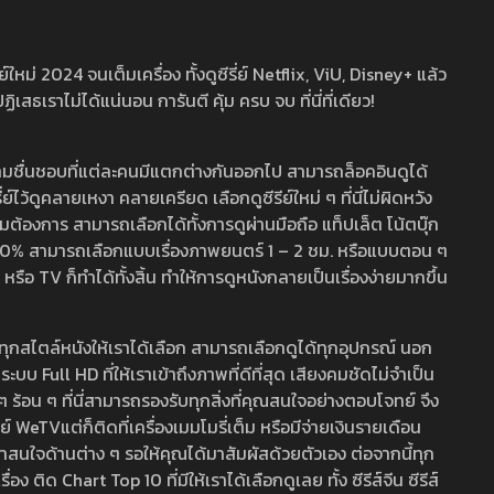
หม่ 2024 จนเต็มเครื่อง ทั้งดูซีรี่ย์ Netflix, ViU, Disney+ แล้ว
เราไม่ได้แน่นอน การันตี คุ้ม ครบ จบ ที่นี่ที่เดียว!
ามชื่นชอบที่แต่ละคนมีแตกต่างกันออกไป สามารถล็อคอินดูได้
ว้ดูคลายเหงา คลายเครียด เลือกดูซีรีย์ใหม่ ๆ ที่นี่ไม่ผิดหวัง
ามต้องการ สามารถเลือกได้ทั้งการดูผ่านมือถือ แท็ปเล็ต โน้ตบุ๊ก
พ 100% สามารถเลือกแบบเรื่องภาพยนตร์ 1 – 2 ชม. หรือแบบตอน ๆ
 TV ก็ทำได้ทั้งสิ้น ทำให้การดูหนังกลายเป็นเรื่องง่ายมากขึ้น
รวมทุกสไตล์หนังให้เราได้เลือก สามารถเลือกดูได้ทุกอุปกรณ์ นอก
 Full HD ที่ให้เราเข้าถึงภาพที่ดีที่สุด เสียงคมชัดไม่จำเป็น
สด ๆ ร้อน ๆ ที่นี่สามารถรองรับทุกสิ่งที่คุณสนใจอย่างตอบโจทย์ จึง
ย์ WeTVแต่ก็ติดที่เครื่องเมมโมรี่เต็ม หรือมีจ่ายเงินรายเดือน
่าสนใจด้านต่าง ๆ รอให้คุณได้มาสัมผัสด้วยตัวเอง ต่อจากนี้ทุก
ง ติด Chart Top 10 ที่มีให้เราได้เลือกดูเลย ทั้ง ซีรีส์จีน ซีรีส์