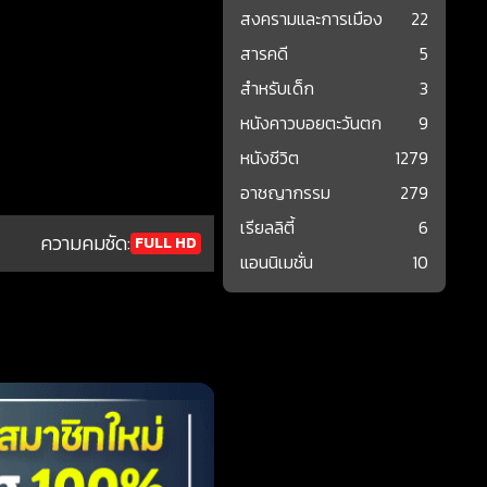
สงครามและการเมือง
22
สารคดี
5
สำหรับเด็ก
3
หนังคาวบอยตะวันตก
9
หนังชีวิต
1279
อาชญากรรม
279
เรียลลิตี้
6
ความคมชัด:
FULL HD
แอนนิเมชั่น
10