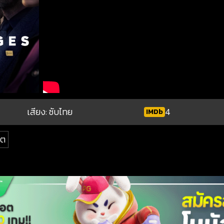
เสียง: ซับไทย
4
IMDb
ิต