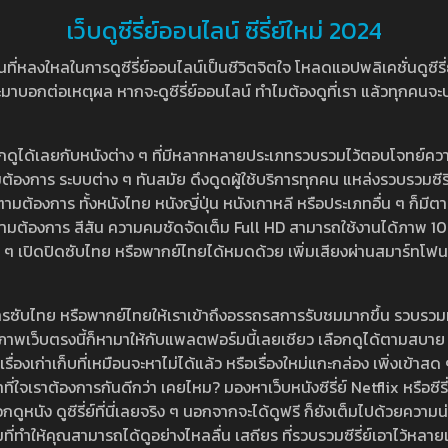
เว็บดูซีรี่ย์ออนไลน์ ซีรี่ย์ใหม่ 2024
หลงใหลในการดูซีรี่ย์ออนไลน์เป็นชีวิตจิตใจ โหลดแอปพลิเคชั่นดูซีรี่ย์ใ
อกต่อเหตุผล หากจะดูซีรี่ย์ออนไลน์ ทำไมต้องดูที่เรา แล้วทุกคนจะปฏิเสธ
ลือกดูได้เลยกับหนังต่าง ๆ ที่มีหลากหลายประเภทรวบรวมไว้ตอบโจทย์คว
องการ ระบบต่าง ๆ ทันสมัย ดึงดูดผู้ใช้บริการทุกคน แหล่งรวบรวมซีรี่ย์ไ
ามต้องการ ทั้งหนังไทย หนังญี่ปุ่น หนังเกาหลี หรือประเภทอื่น ๆ ก็มีต
้เลยตามต้องการ สีสัน ความคมชัดจัดเต็ม Full HD สามารถใช้งานได้ภา
ปิดปิดซับไทย หรือพากย์ไทยได้หมดด้วย เพิ่มเสียงผ่านสมาร์ทโฟน หรือ
ที่มีบริการซับไทย หรือพากย์ไทยให้เราเข้าถึงอรรถรสการรับชมมากขึ้น รวบ
าพเว็บตรงนี้ก็หามาให้กับแพลตฟอร์มนี้เลยเชียว เลือกดูได้ตามสบาย ระบบ
งเรื่องเก่าเก็บที่เหมือนจะหาไม่ได้แล้ว หรือเรื่องใหม่แกะกล่อง เพิ่งเข้า
ี่ใจเราต้องการกันดีกว่า เคยไหม? มองหาเว็บหนังซีรี่ย์ Netflix หรือซีรี่
หนัง ดูซีรี่ย์ที่นี่เลยจริง ๆ นอกจากจะได้ดูฟรี ก็ยังเต็มไปด้วยความน
มที่ทำให้คุณสามารถได้ดูอย่างไหลลื่น เสถียร ที่รวบรวมซีรี่ย์เอาไว้หลายเรื่อ