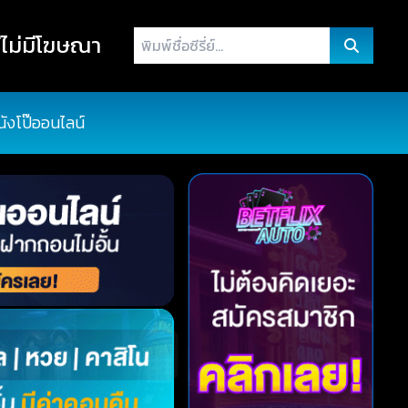
พิมพ์
ไม่มีโฆษณา
ชื่อ
ซี
รี่
นังโป๊ออนไลน์
ย์...