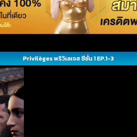
Privilèges พริวิเลเจส ซีซั่น 1 EP.1-3