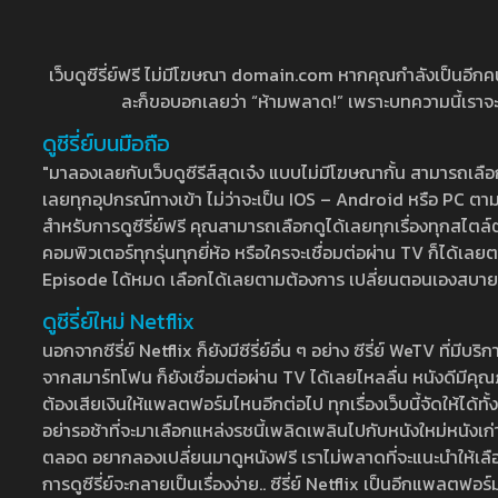
เว็บดูซีรี่ย์ฟรี ไม่มีโฆษณา domain.com หากคุณกำลังเป็นอีกคนที่
ละก็ขอบอกเลยว่า “ห้ามพลาด!” เพราะบทความนี้เราจะมาบ
ดูซีรี่ย์บนมือถือ
"มาลองเลยกับเว็บดูซีรีส์สุดเจ๋ง แบบไม่มีโฆษณากั้น สามารถเ
เลยทุกอุปกรณ์ทางเข้า ไม่ว่าจะเป็น IOS – Android หรือ PC ตามต้
สำหรับการดูซีรี่ย์ฟรี คุณสามารถเลือกดูได้เลยทุกเรื่องทุกสไตล์ต
คอมพิวเตอร์ทุกรุ่นทุกยี่ห้อ หรือใครจะเชื่อมต่อผ่าน TV ก็ได
Episode ได้หมด เลือกได้เลยตามต้องการ เปลี่ยนตอนเองสบาย ๆ เ
ดูซีรี่ย์ใหม่ Netflix
นอกจากซีรี่ย์ Netflix ก็ยังมีซีรี่ย์อื่น ๆ อย่าง ซีรี่ย์ WeTV 
จากสมาร์ทโฟน ก็ยังเชื่อมต่อผ่าน TV ได้เลยไหลลื่น หนังดีมีคุณภ
ต้องเสียเงินให้แพลตฟอร์มไหนอีกต่อไป ทุกเรื่องเว็บนี้จัดให้ได้ทั้
อย่ารอช้าที่จะมาเลือกแหล่งรชนี้เพลิดเพลินไปกับหนังใหม่หนังเก่าท
ตลอด อยากลองเปลี่ยนมาดูหนังฟรี เราไม่พลาดที่จะแนะนำให้เลือกดู
การดูซีรี่ย์จะกลายเป็นเรื่องง่าย.. ซีรี่ย์ Netflix เป็นอีกแพลตฟอร์