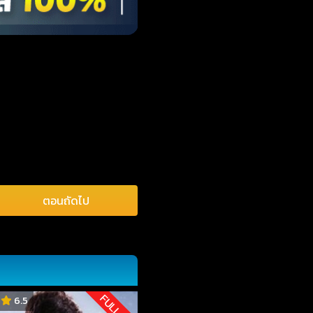
ตอนถัดไป
FULL HD
6.5