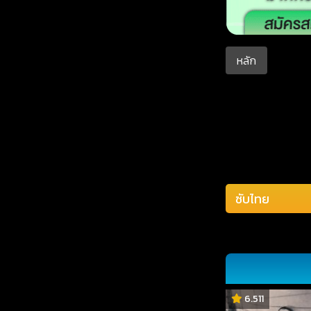
หลัก
6.511