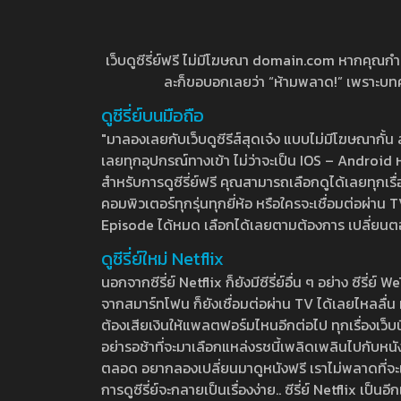
เว็บดูซีรี่ย์ฟรี ไม่มีโฆษณา domain.com หากคุณกำลัง
ละก็ขอบอกเลยว่า “ห้ามพลาด!” เพราะบทความ
ดูซีรี่ย์บนมือถือ
"มาลองเลยกับเว็บดูซีรีส์สุดเจ๋ง แบบไม่มีโฆษณากั
เลยทุกอุปกรณ์ทางเข้า ไม่ว่าจะเป็น IOS – Android หร
สำหรับการดูซีรี่ย์ฟรี คุณสามารถเลือกดูได้เลยทุกเรื
คอมพิวเตอร์ทุกรุ่นทุกยี่ห้อ หรือใครจะเชื่อมต่อผ
Episode ได้หมด เลือกได้เลยตามต้องการ เปลี่ยนตอนเ
ดูซีรี่ย์ใหม่ Netflix
นอกจากซีรี่ย์ Netflix ก็ยังมีซีรี่ย์อื่น ๆ อย่าง ซ
จากสมาร์ทโฟน ก็ยังเชื่อมต่อผ่าน TV ได้เลยไหลลื่น ห
ต้องเสียเงินให้แพลตฟอร์มไหนอีกต่อไป ทุกเรื่องเว็บนี้จ
อย่ารอช้าที่จะมาเลือกแหล่งรชนี้เพลิดเพลินไปกับหนังให
ตลอด อยากลองเปลี่ยนมาดูหนังฟรี เราไม่พลาดที่จะแนะน
การดูซีรี่ย์จะกลายเป็นเรื่องง่าย.. ซีรี่ย์ Netflix เป็