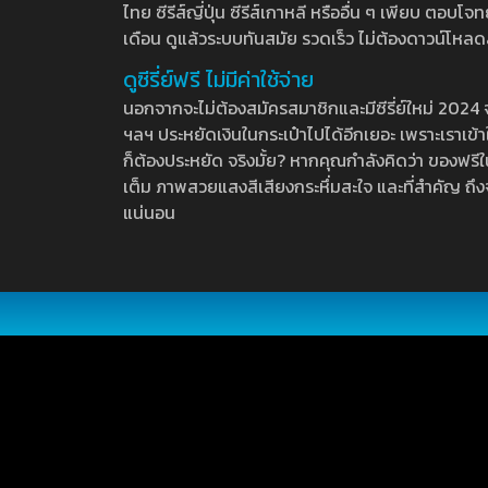
ไทย ซีรีส์ญี่ปุ่น ซีรีส์เกาหลี หรืออื่น ๆ เพียบ ตอ
เดือน ดูแล้วระบบทันสมัย รวดเร็ว ไม่ต้องดาวน์โหลด
ดูซีรี่ย์ฟรี ไม่มีค่าใช้จ่าย
นอกจากจะไม่ต้องสมัครสมาชิกและมีซีรี่ย์ใหม่ 2024 จุกๆ
ฯลฯ ประหยัดเงินในกระเป๋าไปได้อีกเยอะ เพราะเราเข้าใจ
ก็ต้องประหยัด จริงมั้ย? หากคุณกำลังคิดว่า ของฟรีใน
เต็ม ภาพสวยแสงสีเสียงกระหึ่มสะใจ และที่สำคัญ ถึงจ
แน่นอน