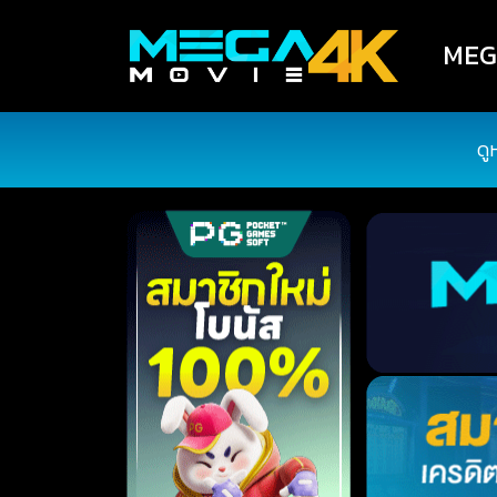
MEGA
ดู