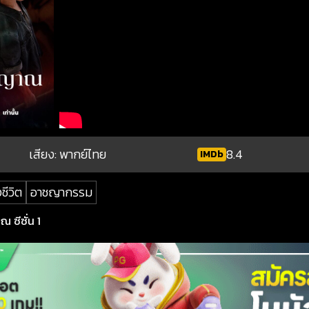
เสียง: พากย์ไทย
8.4
IMDb
ชีวิต
อาชญากรรม
 ซีซั่น 1