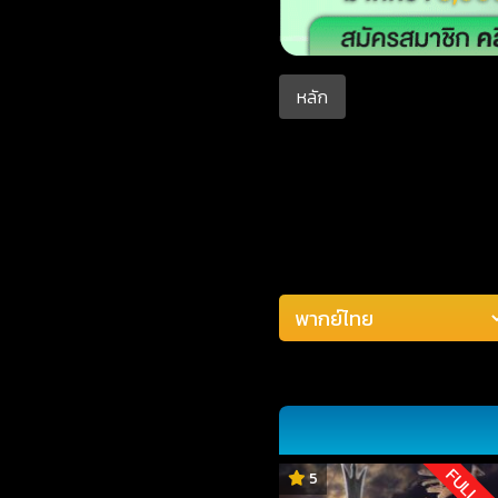
หลัก
FULL H
5