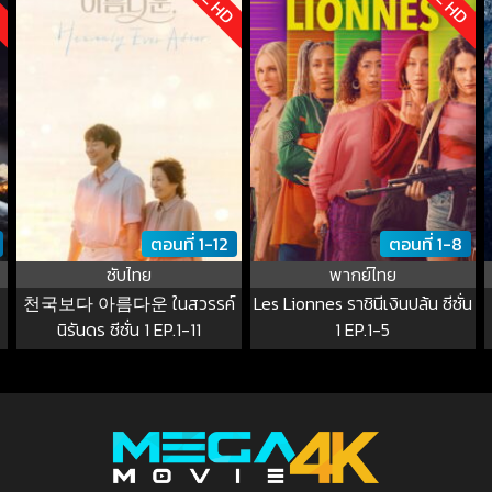
ตอนที่ 1-12
ตอนที่ 1-8
ซับไทย
พากย์ไทย
천국보다 아름다운 ในสวรรค์
Les Lionnes ราชินีเงินปล้น ซีซั่น
นิรันดร ซีซั่น 1 EP.1-11
1 EP.1-5