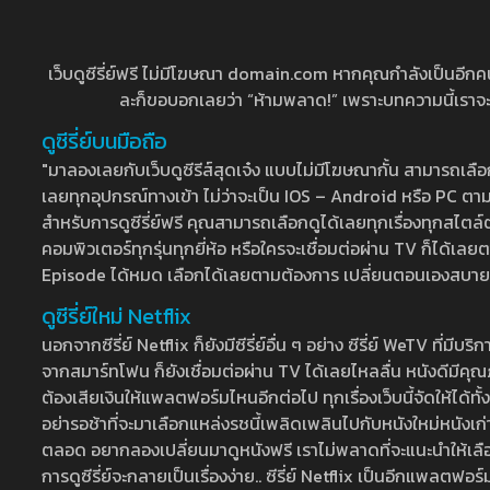
เว็บดูซีรี่ย์ฟรี ไม่มีโฆษณา domain.com หากคุณกำลังเป็นอีกคนที่
ละก็ขอบอกเลยว่า “ห้ามพลาด!” เพราะบทความนี้เราจะมาบ
ดูซีรี่ย์บนมือถือ
"มาลองเลยกับเว็บดูซีรีส์สุดเจ๋ง แบบไม่มีโฆษณากั้น สามารถเ
เลยทุกอุปกรณ์ทางเข้า ไม่ว่าจะเป็น IOS – Android หรือ PC ตามต้
สำหรับการดูซีรี่ย์ฟรี คุณสามารถเลือกดูได้เลยทุกเรื่องทุกสไตล์ต
คอมพิวเตอร์ทุกรุ่นทุกยี่ห้อ หรือใครจะเชื่อมต่อผ่าน TV ก็ได
Episode ได้หมด เลือกได้เลยตามต้องการ เปลี่ยนตอนเองสบาย ๆ เ
ดูซีรี่ย์ใหม่ Netflix
นอกจากซีรี่ย์ Netflix ก็ยังมีซีรี่ย์อื่น ๆ อย่าง ซีรี่ย์ WeTV 
จากสมาร์ทโฟน ก็ยังเชื่อมต่อผ่าน TV ได้เลยไหลลื่น หนังดีมีคุณภ
ต้องเสียเงินให้แพลตฟอร์มไหนอีกต่อไป ทุกเรื่องเว็บนี้จัดให้ได้ทั้
อย่ารอช้าที่จะมาเลือกแหล่งรชนี้เพลิดเพลินไปกับหนังใหม่หนังเก่าท
ตลอด อยากลองเปลี่ยนมาดูหนังฟรี เราไม่พลาดที่จะแนะนำให้เลือกดู
การดูซีรี่ย์จะกลายเป็นเรื่องง่าย.. ซีรี่ย์ Netflix เป็นอีกแพลตฟอร์