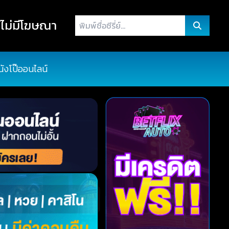
พิมพ์
ไม่มีโฆษณา
ชื่อ
ซี
รี่
นังโป๊ออนไลน์
ย์...