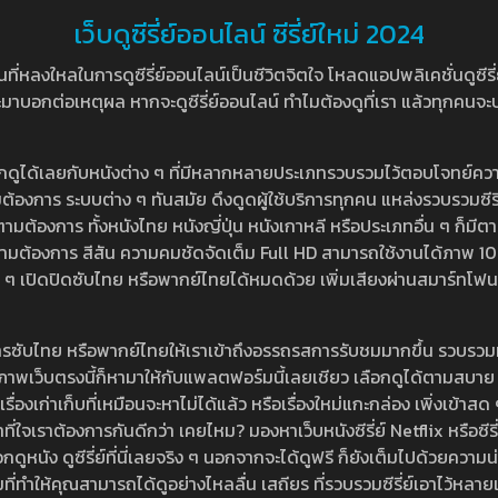
เว็บดูซีรี่ย์ออนไลน์ ซีรี่ย์ใหม่ 2024
หลงใหลในการดูซีรี่ย์ออนไลน์เป็นชีวิตจิตใจ โหลดแอปพลิเคชั่นดูซีรี่ย์ใ
อกต่อเหตุผล หากจะดูซีรี่ย์ออนไลน์ ทำไมต้องดูที่เรา แล้วทุกคนจะปฏิเสธ
ลือกดูได้เลยกับหนังต่าง ๆ ที่มีหลากหลายประเภทรวบรวมไว้ตอบโจทย์คว
องการ ระบบต่าง ๆ ทันสมัย ดึงดูดผู้ใช้บริการทุกคน แหล่งรวบรวมซีรี่ย์ไ
ามต้องการ ทั้งหนังไทย หนังญี่ปุ่น หนังเกาหลี หรือประเภทอื่น ๆ ก็มีต
้เลยตามต้องการ สีสัน ความคมชัดจัดเต็ม Full HD สามารถใช้งานได้ภา
ปิดปิดซับไทย หรือพากย์ไทยได้หมดด้วย เพิ่มเสียงผ่านสมาร์ทโฟน หรือ
ที่มีบริการซับไทย หรือพากย์ไทยให้เราเข้าถึงอรรถรสการรับชมมากขึ้น รวบ
าพเว็บตรงนี้ก็หามาให้กับแพลตฟอร์มนี้เลยเชียว เลือกดูได้ตามสบาย ระบบ
งเรื่องเก่าเก็บที่เหมือนจะหาไม่ได้แล้ว หรือเรื่องใหม่แกะกล่อง เพิ่งเข้า
ี่ใจเราต้องการกันดีกว่า เคยไหม? มองหาเว็บหนังซีรี่ย์ Netflix หรือซีรี่
หนัง ดูซีรี่ย์ที่นี่เลยจริง ๆ นอกจากจะได้ดูฟรี ก็ยังเต็มไปด้วยความน
มที่ทำให้คุณสามารถได้ดูอย่างไหลลื่น เสถียร ที่รวบรวมซีรี่ย์เอาไว้หลายเรื่อ