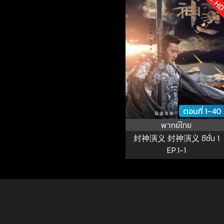
ตอนที่ 1-40
พากย์ไทย
封神演义 封神演义 ซีซั่น 1
EP.1-1