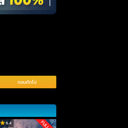
ตอนถัดไป
FULL HD
6.4