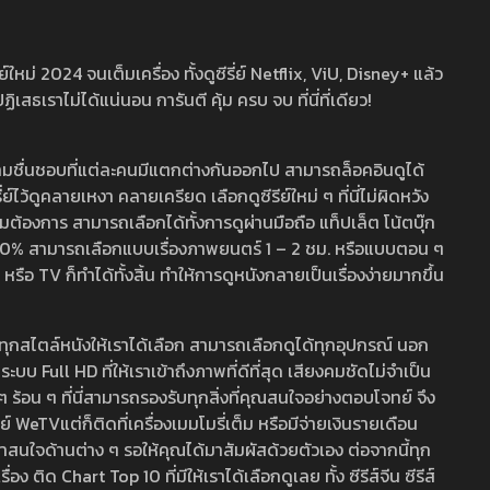
หม่ 2024 จนเต็มเครื่อง ทั้งดูซีรี่ย์ Netflix, ViU, Disney+ แล้ว
เราไม่ได้แน่นอน การันตี คุ้ม ครบ จบ ที่นี่ที่เดียว!
ามชื่นชอบที่แต่ละคนมีแตกต่างกันออกไป สามารถล็อคอินดูได้
ว้ดูคลายเหงา คลายเครียด เลือกดูซีรีย์ใหม่ ๆ ที่นี่ไม่ผิดหวัง
ามต้องการ สามารถเลือกได้ทั้งการดูผ่านมือถือ แท็ปเล็ต โน้ตบุ๊ก
พ 100% สามารถเลือกแบบเรื่องภาพยนตร์ 1 – 2 ชม. หรือแบบตอน ๆ
 TV ก็ทำได้ทั้งสิ้น ทำให้การดูหนังกลายเป็นเรื่องง่ายมากขึ้น
รวมทุกสไตล์หนังให้เราได้เลือก สามารถเลือกดูได้ทุกอุปกรณ์ นอก
 Full HD ที่ให้เราเข้าถึงภาพที่ดีที่สุด เสียงคมชัดไม่จำเป็น
สด ๆ ร้อน ๆ ที่นี่สามารถรองรับทุกสิ่งที่คุณสนใจอย่างตอบโจทย์ จึง
ย์ WeTVแต่ก็ติดที่เครื่องเมมโมรี่เต็ม หรือมีจ่ายเงินรายเดือน
่าสนใจด้านต่าง ๆ รอให้คุณได้มาสัมผัสด้วยตัวเอง ต่อจากนี้ทุก
ง ติด Chart Top 10 ที่มีให้เราได้เลือกดูเลย ทั้ง ซีรีส์จีน ซีรีส์