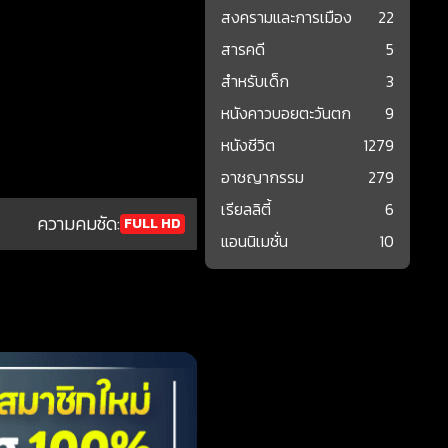
สงครามและการเมือง
22
สารคดี
5
สำหรับเด็ก
3
หนังคาวบอยตะวันตก
9
หนังชีวิต
1279
อาชญากรรม
279
เรียลลิตี้
6
ความคมชัด:
FULL HD
แอนนิเมชั่น
10