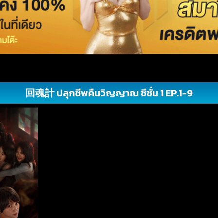
回魂計 ปลุกชีพคืนวิญญาณ ซีซั่น 1 EP.1-9