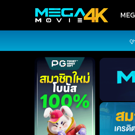
MEGA
ดู