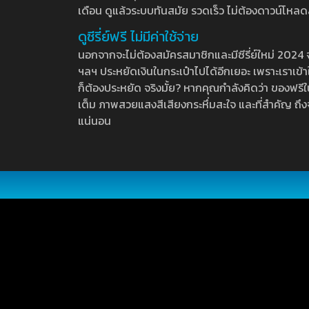
เดือน ดูแล้วระบบทันสมัย รวดเร็ว ไม่ต้องดาวน์โหลด
ดูซีรี่ย์ฟรี ไม่มีค่าใช้จ่าย
นอกจากจะไม่ต้องสมัครสมาชิกและมีซีรี่ย์ใหม่ 2024 จุกๆ
ฯลฯ ประหยัดเงินในกระเป๋าไปได้อีกเยอะ เพราะเราเข้าใจ
ก็ต้องประหยัด จริงมั้ย? หากคุณกำลังคิดว่า ของฟรีใน
เต็ม ภาพสวยแสงสีเสียงกระหึ่มสะใจ และที่สำคัญ ถึงจ
แน่นอน