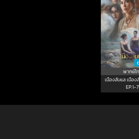
ต
พากย์ไ
เมืองลับแล เมืองลั
EP.1-