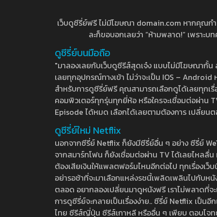
เว็บดูซีรี่ย์ฟรี ไม่มีโฆษณา domain.com หากคุณกำลัง
ละก็ขอบอกเลยว่า “ห้ามพลาด!” เพราะบทความ
ดูซีรี่ย์บนมือถือ
"มาลองเลยกับเว็บดูซีรีส์สุดเจ๋ง แบบไม่มีโฆษณากั
เลยทุกอุปกรณ์ทางเข้า ไม่ว่าจะเป็น IOS – Android หร
สำหรับการดูซีรี่ย์ฟรี คุณสามารถเลือกดูได้เลยทุกเรื
คอมพิวเตอร์ทุกรุ่นทุกยี่ห้อ หรือใครจะเชื่อมต่อผ
Episode ได้หมด เลือกได้เลยตามต้องการ เปลี่ยนตอนเ
ดูซีรี่ย์ใหม่ Netflix
นอกจากซีรี่ย์ Netflix ก็ยังมีซีรี่ย์อื่น ๆ อย่าง ซ
จากสมาร์ทโฟน ก็ยังเชื่อมต่อผ่าน TV ได้เลยไหลลื่น ห
ต้องเสียเงินให้แพลตฟอร์มไหนอีกต่อไป ทุกเรื่องเว็บนี้จ
อย่ารอช้าที่จะมาเลือกแหล่งรชนี้เพลิดเพลินไปกับหนังให
ตลอด อยากลองเปลี่ยนมาดูหนังฟรี เราไม่พลาดที่จะแนะน
การดูซีรี่ย์จะกลายเป็นเรื่องง่าย.. ซีรี่ย์ Netflix เป็
ไทย ซีรีส์ญี่ปุ่น ซีรีส์เกาหลี หรืออื่น ๆ เพียบ ตอ