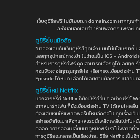
เว็บดูซีรี่ย์ฟรี ไม่มีโฆษณา domain.com หากคุณกำลัง
ละก็ขอบอกเลยว่า “ห้ามพลาด!” เพราะบทความ
ดูซีรี่ย์บนมือถือ
"มาลองเลยกับเว็บดูซีรีส์สุดเจ๋ง แบบไม่มีโฆษณากั
เลยทุกอุปกรณ์ทางเข้า ไม่ว่าจะเป็น IOS – Android หร
สำหรับการดูซีรี่ย์ฟรี คุณสามารถเลือกดูได้เลยทุกเรื
คอมพิวเตอร์ทุกรุ่นทุกยี่ห้อ หรือใครจะเชื่อมต่อผ
Episode ได้หมด เลือกได้เลยตามต้องการ เปลี่ยนตอนเ
ดูซีรี่ย์ใหม่ Netflix
นอกจากซีรี่ย์ Netflix ก็ยังมีซีรี่ย์อื่น ๆ อย่าง ซ
จากสมาร์ทโฟน ก็ยังเชื่อมต่อผ่าน TV ได้เลยไหลลื่น ห
ต้องเสียเงินให้แพลตฟอร์มไหนอีกต่อไป ทุกเรื่องเว็บนี้จ
อย่ารอช้าที่จะมาเลือกแหล่งรชนี้เพลิดเพลินไปกับหนังให
ตลอด อยากลองเปลี่ยนมาดูหนังฟรี เราไม่พลาดที่จะแนะน
การดูซีรี่ย์จะกลายเป็นเรื่องง่าย.. ซีรี่ย์ Netflix เป็