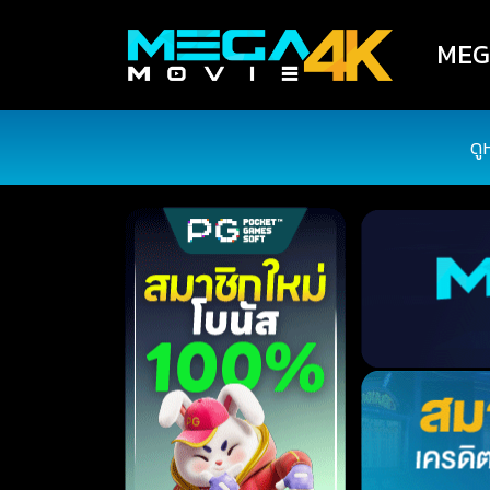
MEGA
ดู