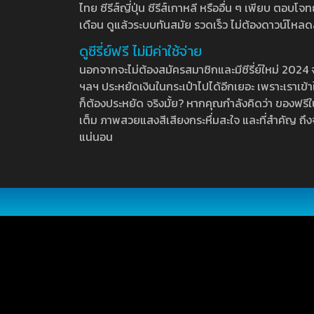
ไทย ซีรีส์ญี่ปุ่น ซีรีส์เกาหลี หรืออื่น ๆ เพียบ ตอ
เดือน ดูแล้วระบบทันสมัย รวดเร็ว ไม่ต้องดาวน์โหลด
ดูซีรี่ย์ฟรี ไม่มีค่าใช้จ่าย
นอกจากจะไม่ต้องสมัครสมาชิกและมีซีรี่ย์ใหม่ 2024 จุกๆ
ฯลฯ ประหยัดเงินในกระเป๋าไปได้อีกเยอะ เพราะเราเข้าใจ
ก็ต้องประหยัด จริงมั้ย? หากคุณกำลังคิดว่า ของฟรีใน
เต็ม ภาพสวยแสงสีเสียงกระหึ่มสะใจ และที่สำคัญ ถึงจ
แน่นอน