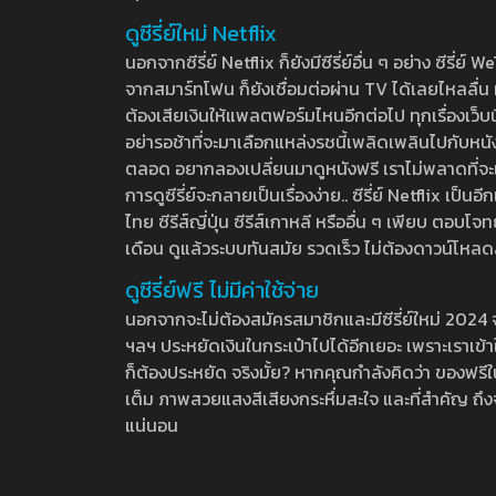
ดูซีรี่ย์ใหม่ Netflix
นอกจากซีรี่ย์ Netflix ก็ยังมีซีรี่ย์อื่น ๆ อย่าง ซ
จากสมาร์ทโฟน ก็ยังเชื่อมต่อผ่าน TV ได้เลยไหลลื่น ห
ต้องเสียเงินให้แพลตฟอร์มไหนอีกต่อไป ทุกเรื่องเว็บนี้จ
อย่ารอช้าที่จะมาเลือกแหล่งรชนี้เพลิดเพลินไปกับหนังให
ตลอด อยากลองเปลี่ยนมาดูหนังฟรี เราไม่พลาดที่จะแนะน
การดูซีรี่ย์จะกลายเป็นเรื่องง่าย.. ซีรี่ย์ Netflix เป็
ไทย ซีรีส์ญี่ปุ่น ซีรีส์เกาหลี หรืออื่น ๆ เพียบ ตอ
เดือน ดูแล้วระบบทันสมัย รวดเร็ว ไม่ต้องดาวน์โหลด
ดูซีรี่ย์ฟรี ไม่มีค่าใช้จ่าย
นอกจากจะไม่ต้องสมัครสมาชิกและมีซีรี่ย์ใหม่ 2024 จุกๆ
ฯลฯ ประหยัดเงินในกระเป๋าไปได้อีกเยอะ เพราะเราเข้าใจ
ก็ต้องประหยัด จริงมั้ย? หากคุณกำลังคิดว่า ของฟรีใน
เต็ม ภาพสวยแสงสีเสียงกระหึ่มสะใจ และที่สำคัญ ถึงจ
แน่นอน