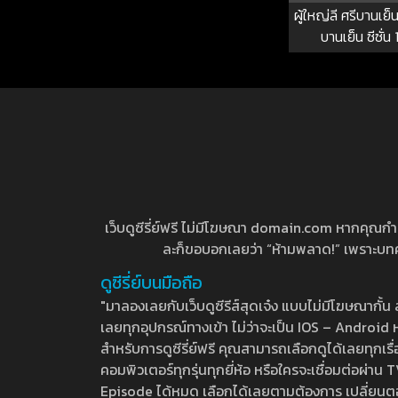
ผู้ใหญ่ลี ศรีบานเย็น
บานเย็น ซีซั่น 
เว็บดูซีรี่ย์ฟรี ไม่มีโฆษณา domain.com หากคุณกำลัง
ละก็ขอบอกเลยว่า “ห้ามพลาด!” เพราะบทความ
ดูซีรี่ย์บนมือถือ
"มาลองเลยกับเว็บดูซีรีส์สุดเจ๋ง แบบไม่มีโฆษณากั
เลยทุกอุปกรณ์ทางเข้า ไม่ว่าจะเป็น IOS – Android หร
สำหรับการดูซีรี่ย์ฟรี คุณสามารถเลือกดูได้เลยทุกเรื
คอมพิวเตอร์ทุกรุ่นทุกยี่ห้อ หรือใครจะเชื่อมต่อผ
Episode ได้หมด เลือกได้เลยตามต้องการ เปลี่ยนตอนเ