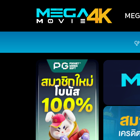
MEGA
ดู