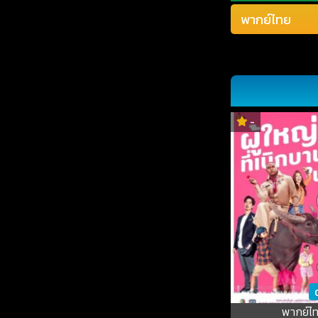
-
พากย์ไ