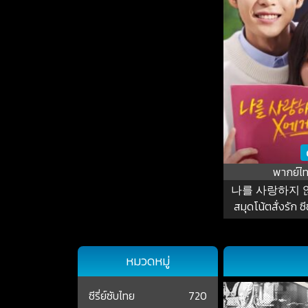
พากย์ไ
나를 사랑하지 
สมุดโน้ตสั่งรัก ซีซ
หมวดหมู่
ซีรี่ย์ซับไทย
720