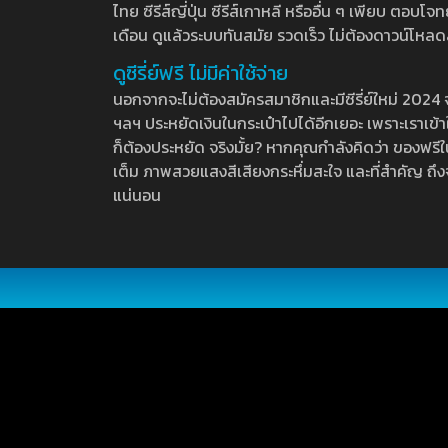
ไทย ซีรีส์ญี่ปุ่น ซีรีส์เกาหลี หรืออื่น ๆ เพียบ ตอ
เดือน ดูแล้วระบบทันสมัย รวดเร็ว ไม่ต้องดาวน์โหลด
ดูซีรี่ย์ฟรี ไม่มีค่าใช้จ่าย
นอกจากจะไม่ต้องสมัครสมาชิกและมีซีรี่ย์ใหม่ 2024 จุกๆ
ฯลฯ ประหยัดเงินในกระเป๋าไปได้อีกเยอะ เพราะเราเข้าใจ
ก็ต้องประหยัด จริงมั้ย? หากคุณกำลังคิดว่า ของฟรีใน
เต็ม ภาพสวยแสงสีเสียงกระหึ่มสะใจ และที่สำคัญ ถึงจ
แน่นอน