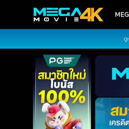
MEGA
ดู