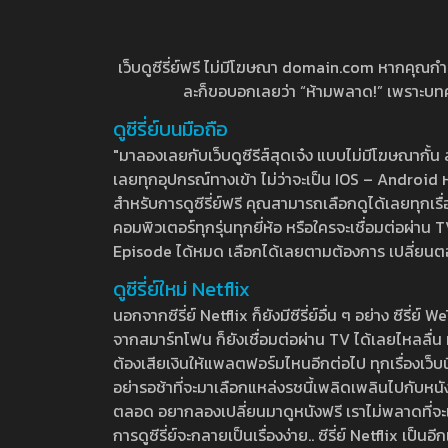
เว็บดูซีรี่ย์ฟรี ไม่มีโฆษณา domain.com หากคุณกำลัง
ละก็ขอบอกเลยว่า “ห้ามพลาด!” เพราะบทความ
ดูซีรี่ย์บนมือถือ
"มาลองเลยกับเว็บดูซีรีส์สุดเจ๋ง แบบไม่มีโฆษณากั
เลยทุกอุปกรณ์ทางเข้า ไม่ว่าจะเป็น IOS – Android หร
สำหรับการดูซีรี่ย์ฟรี คุณสามารถเลือกดูได้เลยทุกเรื
คอมพิวเตอร์ทุกรุ่นทุกยี่ห้อ หรือใครจะเชื่อมต่อผ
Episode ได้หมด เลือกได้เลยตามต้องการ เปลี่ยนตอนเ
ดูซีรี่ย์ใหม่ Netflix
นอกจากซีรี่ย์ Netflix ก็ยังมีซีรี่ย์อื่น ๆ อย่าง ซ
จากสมาร์ทโฟน ก็ยังเชื่อมต่อผ่าน TV ได้เลยไหลลื่น ห
ต้องเสียเงินให้แพลตฟอร์มไหนอีกต่อไป ทุกเรื่องเว็บนี้จ
อย่ารอช้าที่จะมาเลือกแหล่งรชนี้เพลิดเพลินไปกับหนังให
ตลอด อยากลองเปลี่ยนมาดูหนังฟรี เราไม่พลาดที่จะแนะน
การดูซีรี่ย์จะกลายเป็นเรื่องง่าย.. ซีรี่ย์ Netflix เป็