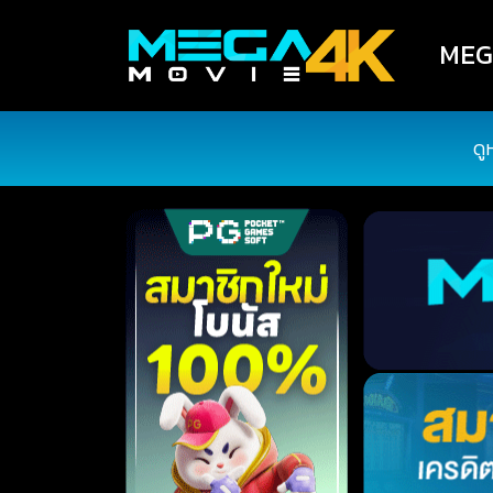
MEGA
ดู