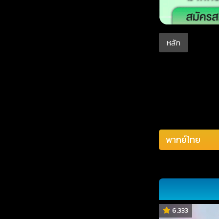
หลัก
6.333