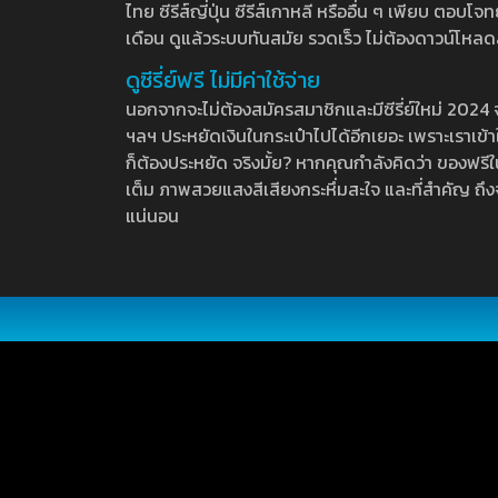
ไทย ซีรีส์ญี่ปุ่น ซีรีส์เกาหลี หรืออื่น ๆ เพียบ ตอ
เดือน ดูแล้วระบบทันสมัย รวดเร็ว ไม่ต้องดาวน์โหลด
ดูซีรี่ย์ฟรี ไม่มีค่าใช้จ่าย
นอกจากจะไม่ต้องสมัครสมาชิกและมีซีรี่ย์ใหม่ 2024 จุกๆ
ฯลฯ ประหยัดเงินในกระเป๋าไปได้อีกเยอะ เพราะเราเข้าใจ
ก็ต้องประหยัด จริงมั้ย? หากคุณกำลังคิดว่า ของฟรีใน
เต็ม ภาพสวยแสงสีเสียงกระหึ่มสะใจ และที่สำคัญ ถึงจ
แน่นอน