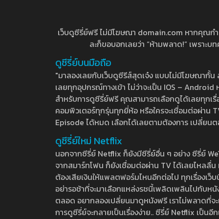
เว็บดูซีรี่ย์ฟรี ไม่มีโฆษณา domain.com หากคุณกำลัง
ละก็ขอบอกเลยว่า “ห้ามพลาด!” เพราะบทความ
ดูซีรี่ย์บนมือถือ
"มาลองเลยกับเว็บดูซีรีส์สุดเจ๋ง แบบไม่มีโฆษณากั
เลยทุกอุปกรณ์ทางเข้า ไม่ว่าจะเป็น IOS – Android หร
สำหรับการดูซีรี่ย์ฟรี คุณสามารถเลือกดูได้เลยทุกเรื
คอมพิวเตอร์ทุกรุ่นทุกยี่ห้อ หรือใครจะเชื่อมต่อผ
Episode ได้หมด เลือกได้เลยตามต้องการ เปลี่ยนตอนเ
ดูซีรี่ย์ใหม่ Netflix
นอกจากซีรี่ย์ Netflix ก็ยังมีซีรี่ย์อื่น ๆ อย่าง ซ
จากสมาร์ทโฟน ก็ยังเชื่อมต่อผ่าน TV ได้เลยไหลลื่น ห
ต้องเสียเงินให้แพลตฟอร์มไหนอีกต่อไป ทุกเรื่องเว็บนี้จ
อย่ารอช้าที่จะมาเลือกแหล่งรชนี้เพลิดเพลินไปกับหนังให
ตลอด อยากลองเปลี่ยนมาดูหนังฟรี เราไม่พลาดที่จะแนะน
การดูซีรี่ย์จะกลายเป็นเรื่องง่าย.. ซีรี่ย์ Netflix เป็