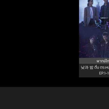
พากย์ไ
낮과 밤 ตื่น ตระหนัก 
EP.1-1