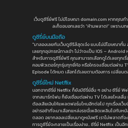
เว็บดูซีรี่ย์ฟรี ไม่มีโฆษณา domain.com หากคุณกำลัง
ละก็ขอบอกเลยว่า “ห้ามพลาด!” เพราะบทความ
ดูซีรี่ย์บนมือถือ
"มาลองเลยกับเว็บดูซีรีส์สุดเจ๋ง แบบไม่มีโฆษณากั
เลยทุกอุปกรณ์ทางเข้า ไม่ว่าจะเป็น IOS – Android หร
สำหรับการดูซีรี่ย์ฟรี คุณสามารถเลือกดูได้เลยทุกเรื
คอมพิวเตอร์ทุกรุ่นทุกยี่ห้อ หรือใครจะเชื่อมต่อผ
Episode ได้หมด เลือกได้เลยตามต้องการ เปลี่ยนตอนเ
ดูซีรี่ย์ใหม่ Netflix
นอกจากซีรี่ย์ Netflix ก็ยังมีซีรี่ย์อื่น ๆ อย่าง ซ
จากสมาร์ทโฟน ก็ยังเชื่อมต่อผ่าน TV ได้เลยไหลลื่น ห
ต้องเสียเงินให้แพลตฟอร์มไหนอีกต่อไป ทุกเรื่องเว็บนี้จ
อย่ารอช้าที่จะมาเลือกแหล่งรชนี้เพลิดเพลินไปกับหนังให
ตลอด อยากลองเปลี่ยนมาดูหนังฟรี เราไม่พลาดที่จะแนะน
การดูซีรี่ย์จะกลายเป็นเรื่องง่าย.. ซีรี่ย์ Netflix เป็