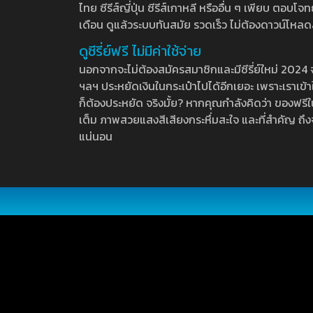
ไทย ซีรีส์ญี่ปุ่น ซีรีส์เกาหลี หรืออื่น ๆ เพียบ ตอ
เดือน ดูแล้วระบบทันสมัย รวดเร็ว ไม่ต้องดาวน์โหลด
ดูซีรี่ย์ฟรี ไม่มีค่าใช้จ่าย
นอกจากจะไม่ต้องสมัครสมาชิกและมีซีรี่ย์ใหม่ 2024 จุกๆ
ฯลฯ ประหยัดเงินในกระเป๋าไปได้อีกเยอะ เพราะเราเข้าใจ
ก็ต้องประหยัด จริงมั้ย? หากคุณกำลังคิดว่า ของฟรีใน
เต็ม ภาพสวยแสงสีเสียงกระหึ่มสะใจ และที่สำคัญ ถึงจ
แน่นอน