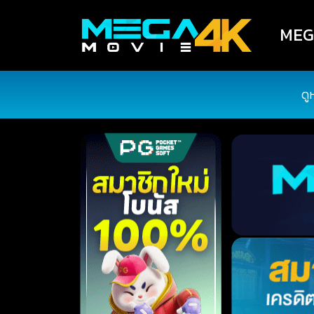
MEGA
ดู