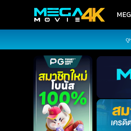
MEGA
ดู