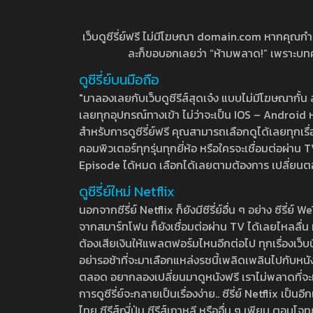
เว็บดูซีรี่ย์ฟรี ไม่มีโฆษณา domain.com หากคุณกำลัง
ละก็ขอบอกเลยว่า “ห้ามพลาด!” เพราะบทความ
ดูซีรี่ย์บนมือถือ
"มาลองเลยกับเว็บดูซีรีส์สุดเจ๋ง แบบไม่มีโฆษณากั
เลยทุกอุปกรณ์ทางเข้า ไม่ว่าจะเป็น IOS – Android หร
สำหรับการดูซีรี่ย์ฟรี คุณสามารถเลือกดูได้เลยทุกเรื
คอมพิวเตอร์ทุกรุ่นทุกยี่ห้อ หรือใครจะเชื่อมต่อผ
Episode ได้หมด เลือกได้เลยตามต้องการ เปลี่ยนตอนเ
ดูซีรี่ย์ใหม่ Netflix
นอกจากซีรี่ย์ Netflix ก็ยังมีซีรี่ย์อื่น ๆ อย่าง ซ
จากสมาร์ทโฟน ก็ยังเชื่อมต่อผ่าน TV ได้เลยไหลลื่น ห
ต้องเสียเงินให้แพลตฟอร์มไหนอีกต่อไป ทุกเรื่องเว็บนี้จ
อย่ารอช้าที่จะมาเลือกแหล่งรชนี้เพลิดเพลินไปกับหนังให
ตลอด อยากลองเปลี่ยนมาดูหนังฟรี เราไม่พลาดที่จะแนะน
การดูซีรี่ย์จะกลายเป็นเรื่องง่าย.. ซีรี่ย์ Netflix เป็
ไทย ซีรีส์ญี่ปุ่น ซีรีส์เกาหลี หรืออื่น ๆ เพียบ ตอ