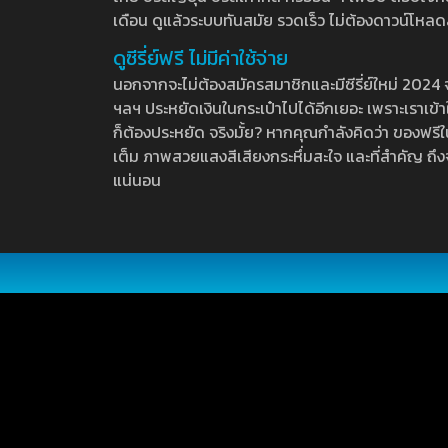
เดือน ดูแล้วระบบทันสมัย รวดเร็ว ไม่ต้องดาวน์โหลด
ดูซีรี่ย์ฟรี ไม่มีค่าใช้จ่าย
นอกจากจะไม่ต้องสมัครสมาชิกและมีซีรี่ย์ใหม่ 2024 จุกๆ
ฯลฯ ประหยัดเงินในกระเป๋าไปได้อีกเยอะ เพราะเราเข้าใจ
ก็ต้องประหยัด จริงมั้ย? หากคุณกำลังคิดว่า ของฟรีใน
เต็ม ภาพสวยแสงสีเสียงกระหึ่มสะใจ และที่สำคัญ ถึงจ
แน่นอน