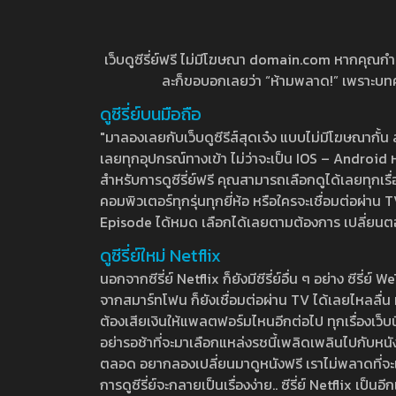
เว็บดูซีรี่ย์ฟรี ไม่มีโฆษณา domain.com หากคุณกำลัง
ละก็ขอบอกเลยว่า “ห้ามพลาด!” เพราะบทความ
ดูซีรี่ย์บนมือถือ
"มาลองเลยกับเว็บดูซีรีส์สุดเจ๋ง แบบไม่มีโฆษณากั
เลยทุกอุปกรณ์ทางเข้า ไม่ว่าจะเป็น IOS – Android หร
สำหรับการดูซีรี่ย์ฟรี คุณสามารถเลือกดูได้เลยทุกเรื
คอมพิวเตอร์ทุกรุ่นทุกยี่ห้อ หรือใครจะเชื่อมต่อผ
Episode ได้หมด เลือกได้เลยตามต้องการ เปลี่ยนตอนเ
ดูซีรี่ย์ใหม่ Netflix
นอกจากซีรี่ย์ Netflix ก็ยังมีซีรี่ย์อื่น ๆ อย่าง ซ
จากสมาร์ทโฟน ก็ยังเชื่อมต่อผ่าน TV ได้เลยไหลลื่น ห
ต้องเสียเงินให้แพลตฟอร์มไหนอีกต่อไป ทุกเรื่องเว็บนี้จ
อย่ารอช้าที่จะมาเลือกแหล่งรชนี้เพลิดเพลินไปกับหนังให
ตลอด อยากลองเปลี่ยนมาดูหนังฟรี เราไม่พลาดที่จะแนะน
การดูซีรี่ย์จะกลายเป็นเรื่องง่าย.. ซีรี่ย์ Netflix เป็