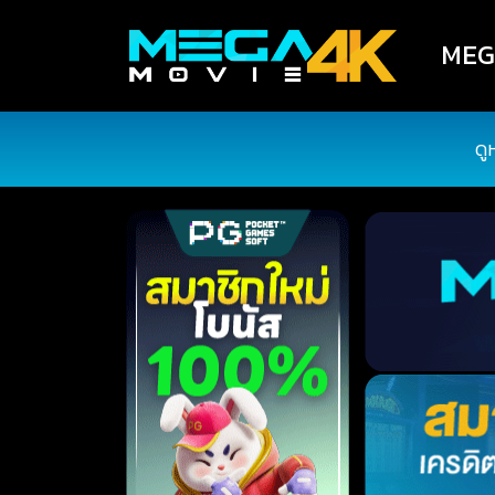
MEGA
ดู