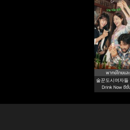
พากย์ไทยและ
술꾼도시여자들 Wor
Drink Now ซีซั่