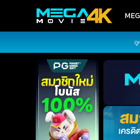
MEGA
ดู