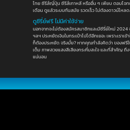
ไทย ซีรีส์ญี่ปุ่น ซีรีส์เกาหลี หรืออื่น ๆ เพียบ ตอ
เดือน ดูแล้วระบบทันสมัย รวดเร็ว ไม่ต้องดาวน์โหลด
ดูซีรี่ย์ฟรี ไม่มีค่าใช้จ่าย
นอกจากจะไม่ต้องสมัครสมาชิกและมีซีรี่ย์ใหม่ 2024 จุกๆ
ฯลฯ ประหยัดเงินในกระเป๋าไปได้อีกเยอะ เพราะเราเข้าใจ
ก็ต้องประหยัด จริงมั้ย? หากคุณกำลังคิดว่า ของฟรีใน
เต็ม ภาพสวยแสงสีเสียงกระหึ่มสะใจ และที่สำคัญ ถึงจ
แน่นอน