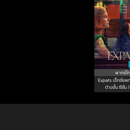
พากย์ไ
Expats เอ็กซ์แพท
ต่างชั้น ซีซั่น