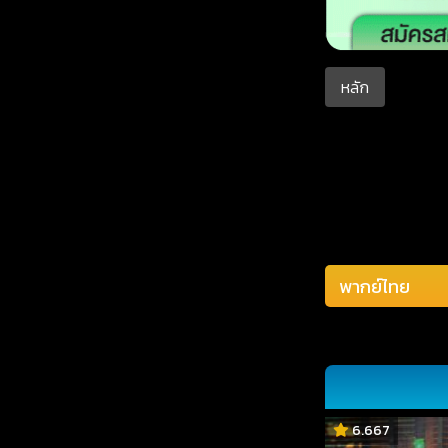
หลัก
6.667