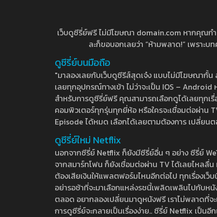
เว็บดูซีรี่ย์ฟรี ไม่มีโฆษณา domain.com หากคุณกำลัง
ละก็ขอบอกเลยว่า “ห้ามพลาด!” เพราะบทความ
ดูซีรี่ย์บนมือถือ
"มาลองเลยกับเว็บดูซีรีส์สุดเจ๋ง แบบไม่มีโฆษณากั
เลยทุกอุปกรณ์ทางเข้า ไม่ว่าจะเป็น IOS – Android หร
สำหรับการดูซีรี่ย์ฟรี คุณสามารถเลือกดูได้เลยทุกเรื
คอมพิวเตอร์ทุกรุ่นทุกยี่ห้อ หรือใครจะเชื่อมต่อผ
Episode ได้หมด เลือกได้เลยตามต้องการ เปลี่ยนตอนเ
ดูซีรี่ย์ใหม่ Netflix
นอกจากซีรี่ย์ Netflix ก็ยังมีซีรี่ย์อื่น ๆ อย่าง ซ
จากสมาร์ทโฟน ก็ยังเชื่อมต่อผ่าน TV ได้เลยไหลลื่น ห
ต้องเสียเงินให้แพลตฟอร์มไหนอีกต่อไป ทุกเรื่องเว็บนี้จ
อย่ารอช้าที่จะมาเลือกแหล่งรชนี้เพลิดเพลินไปกับหนังให
ตลอด อยากลองเปลี่ยนมาดูหนังฟรี เราไม่พลาดที่จะแนะน
การดูซีรี่ย์จะกลายเป็นเรื่องง่าย.. ซีรี่ย์ Netflix เป็