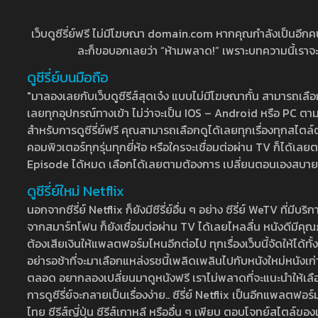
เว็บดูซีรี่ย์ฟรี ไม่มีโฆษณา domain.com หากคุณกำลังเป็นอีกคนที่
ละก็ขอบอกเลยว่า “ห้ามพลาด!” เพราะบทความนี้เราจะมาบ
ดูซีรี่ย์บนมือถือ
"มาลองเลยกับเว็บดูซีรีส์สุดเจ๋ง แบบไม่มีโฆษณากั้น สามารถเ
เลยทุกอุปกรณ์ทางเข้า ไม่ว่าจะเป็น IOS – Android หรือ PC ตามต้
สำหรับการดูซีรี่ย์ฟรี คุณสามารถเลือกดูได้เลยทุกเรื่องทุกสไตล์ต
คอมพิวเตอร์ทุกรุ่นทุกยี่ห้อ หรือใครจะเชื่อมต่อผ่าน TV ก็ได
Episode ได้หมด เลือกได้เลยตามต้องการ เปลี่ยนตอนเองสบาย ๆ เ
ดูซีรี่ย์ใหม่ Netflix
นอกจากซีรี่ย์ Netflix ก็ยังมีซีรี่ย์อื่น ๆ อย่าง ซีรี่ย์ WeTV 
จากสมาร์ทโฟน ก็ยังเชื่อมต่อผ่าน TV ได้เลยไหลลื่น หนังดีมีคุณภ
ต้องเสียเงินให้แพลตฟอร์มไหนอีกต่อไป ทุกเรื่องเว็บนี้จัดให้ได้ทั้
อย่ารอช้าที่จะมาเลือกแหล่งรชนี้เพลิดเพลินไปกับหนังใหม่หนังเก่าท
ตลอด อยากลองเปลี่ยนมาดูหนังฟรี เราไม่พลาดที่จะแนะนำให้เลือกดู
การดูซีรี่ย์จะกลายเป็นเรื่องง่าย.. ซีรี่ย์ Netflix เป็นอีกแพลตฟอร์
ไทย ซีรีส์ญี่ปุ่น ซีรีส์เกาหลี หรืออื่น ๆ เพียบ ตอบโจทย์สไตล์ข