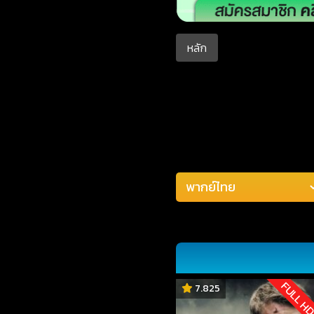
หลัก
FULL H
7.825