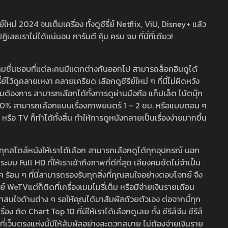
หม่ 2024 จนเต็มเครื่อง ทั้งดูซีรี่ย์ Netflix, ViU, Disney+ แล้ว
เราไม่ได้แน่นอน การันตี คุ้ม ครบ จบ ที่นี่ที่เดียว!
ามชื่นชอบที่แต่ละคนมีแตกต่างกันออกไป สามารถล็อคอินดูได้
ว้ดูคลายเหงา คลายเครียด เลือกดูซีรีย์ใหม่ ๆ ที่นี่ไม่ผิดหวัง
ามต้องการ สามารถเลือกได้ทั้งการดูผ่านมือถือ แท็ปเล็ต โน้ตบุ๊ก
พ 100% สามารถเลือกแบบเรื่องภาพยนตร์ 1 – 2 ชม. หรือแบบตอน ๆ
 TV ก็ทำได้ทั้งสิ้น ทำให้การดูหนังกลายเป็นเรื่องง่ายมากขึ้น
รวมทุกสไตล์หนังให้เราได้เลือก สามารถเลือกดูได้ทุกอุปกรณ์ นอก
 Full HD ที่ให้เราเข้าถึงภาพที่ดีที่สุด เสียงคมชัดไม่จำเป็น
สด ๆ ร้อน ๆ ที่นี่สามารถรองรับทุกสิ่งที่คุณสนใจอย่างตอบโจทย์ จึง
ย์ WeTVแต่ก็ติดที่เครื่องเมมโมรี่เต็ม หรือมีจ่ายเงินรายเดือน
่าสนใจด้านต่าง ๆ รอให้คุณได้มาสัมผัสด้วยตัวเอง ต่อจากนี้ทุก
ง ติด Chart Top 10 ที่มีให้เราได้เลือกดูเลย ทั้ง ซีรีส์จีน ซีรีส์
ที่เว็บตรงแห่งนี้มีให้สัมผัสอย่างสะดวกสบาย ไม่ต้องจ่ายเงินราย