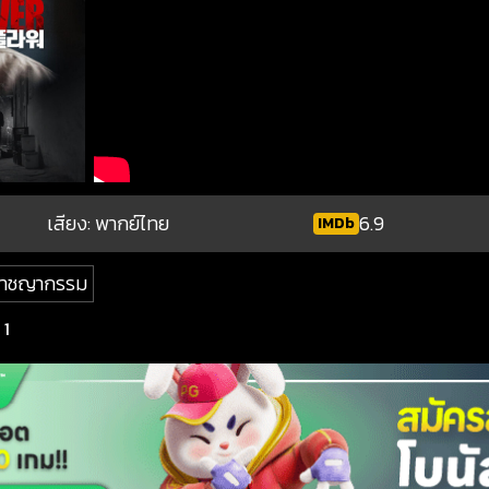
เสียง: พากย์ไทย
6.9
IMDb
าชญากรรม
 1