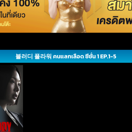
블러디 플라워 คนแลกเลือด ซีซั่น 1 EP.1-5