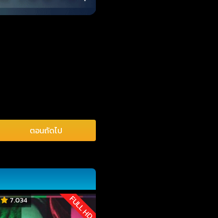
ตอนถัดไป
FULL HD
7.034