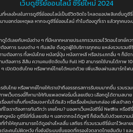
เว็บดูซีรี่ย์ออนไลน์ ซีรี่ย์ใหม่ 2024
หลงใหลในการดูซีรี่ย์ออนไลน์เป็นชีวิตจิตใจ โหลดแอปพลิเคชั่นดูซีรี่ย์ใ
อกต่อเหตุผล หากจะดูซีรี่ย์ออนไลน์ ทำไมต้องดูที่เรา แล้วทุกคนจะปฏิเสธ
ลือกดูได้เลยกับหนังต่าง ๆ ที่มีหลากหลายประเภทรวบรวมไว้ตอบโจทย์คว
องการ ระบบต่าง ๆ ทันสมัย ดึงดูดผู้ใช้บริการทุกคน แหล่งรวบรวมซีรี่ย์ไ
ามต้องการ ทั้งหนังไทย หนังญี่ปุ่น หนังเกาหลี หรือประเภทอื่น ๆ ก็มีต
้เลยตามต้องการ สีสัน ความคมชัดจัดเต็ม Full HD สามารถใช้งานได้ภา
ปิดปิดซับไทย หรือพากย์ไทยได้หมดด้วย เพิ่มเสียงผ่านสมาร์ทโฟน หรือ
ที่มีบริการซับไทย หรือพากย์ไทยให้เราเข้าถึงอรรถรสการรับชมมากขึ้น รวบ
าพเว็บตรงนี้ก็หามาให้กับแพลตฟอร์มนี้เลยเชียว เลือกดูได้ตามสบาย ระบบ
งเรื่องเก่าเก็บที่เหมือนจะหาไม่ได้แล้ว หรือเรื่องใหม่แกะกล่อง เพิ่งเข้า
ี่ใจเราต้องการกันดีกว่า เคยไหม? มองหาเว็บหนังซีรี่ย์ Netflix หรือซีรี่
หนัง ดูซีรี่ย์ที่นี่เลยจริง ๆ นอกจากจะได้ดูฟรี ก็ยังเต็มไปด้วยความน
มที่ทำให้คุณสามารถได้ดูอย่างไหลลื่น เสถียร ที่รวบรวมซีรี่ย์เอาไว้หลายเรื่อ
องแต่ละคนไม่ผิดหวัง ทั้งยังมีระบบชั้นยอดที่ครองใจตลาดไทยอันดับ 1 และ