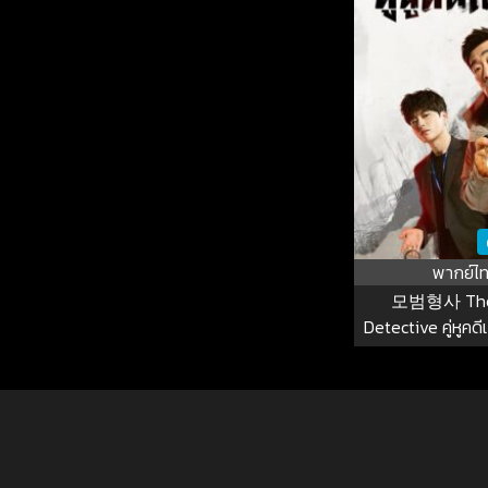
พากย์ไ
모범형사 The
Detective คู่หูคดีเ
EP.1-1