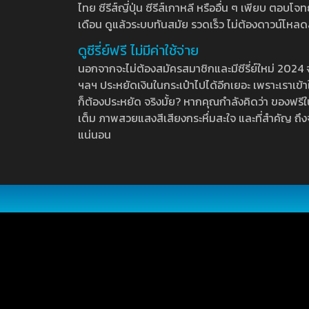
ไทย ซีรีส์ญี่ปุ่น ซีรีส์เกาหลี หรืออื่น ๆ เพียบ ตอ
เดือน ดูแล้วระบบทันสมัย รวดเร็ว ไม่ต้องดาวน์โหลด
ดูซีรี่ย์ฟรี ไม่มีค่าใช้จ่าย
นอกจากจะไม่ต้องสมัครสมาชิกและมีซีรี่ย์ใหม่ 2024 จุกๆ
ฯลฯ ประหยัดเงินในกระเป๋าไปได้อีกเยอะ เพราะเราเข้าใจ
ก็ต้องประหยัด จริงมั้ย? หากคุณกำลังคิดว่า ของฟรีใน
เต็ม ภาพสวยแสงสีเสียงกระหึ่มสะใจ และที่สำคัญ ถึงจ
แน่นอน