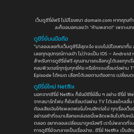
เว็บดูซีรี่ย์ฟรี ไม่มีโฆษณา domain.com หากคุณกำลัง
ละก็ขอบอกเลยว่า “ห้ามพลาด!” เพราะบทความ
ดูซีรี่ย์บนมือถือ
"มาลองเลยกับเว็บดูซีรีส์สุดเจ๋ง แบบไม่มีโฆษณากั
เลยทุกอุปกรณ์ทางเข้า ไม่ว่าจะเป็น IOS – Android หร
สำหรับการดูซีรี่ย์ฟรี คุณสามารถเลือกดูได้เลยทุกเรื
คอมพิวเตอร์ทุกรุ่นทุกยี่ห้อ หรือใครจะเชื่อมต่อผ
Episode ได้หมด เลือกได้เลยตามต้องการ เปลี่ยนตอนเ
ดูซีรี่ย์ใหม่ Netflix
นอกจากซีรี่ย์ Netflix ก็ยังมีซีรี่ย์อื่น ๆ อย่าง ซ
จากสมาร์ทโฟน ก็ยังเชื่อมต่อผ่าน TV ได้เลยไหลลื่น ห
ต้องเสียเงินให้แพลตฟอร์มไหนอีกต่อไป ทุกเรื่องเว็บนี้จ
อย่ารอช้าที่จะมาเลือกแหล่งรชนี้เพลิดเพลินไปกับหนังให
ตลอด อยากลองเปลี่ยนมาดูหนังฟรี เราไม่พลาดที่จะแนะน
การดูซีรี่ย์จะกลายเป็นเรื่องง่าย.. ซีรี่ย์ Netflix เป็