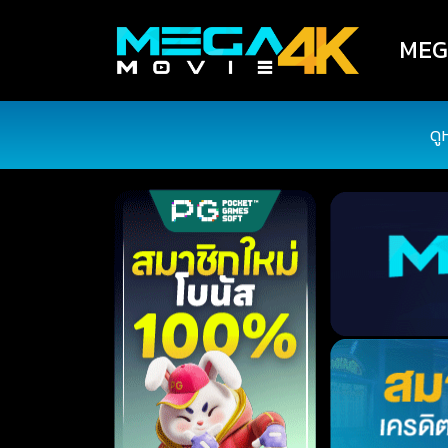
MEGA
ดู