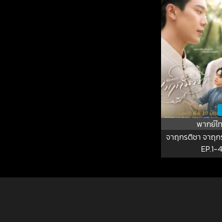
พากย์ไ
จาฤกรติชา จาฤกรติ
EP.1-