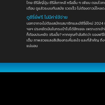
ไทย ซีรีส์ญี่ปุ่น ซีรีส์เกาหลี หรืออื่น ๆ เพียบ ตอ
เดือน ดูแล้วระบบทันสมัย รวดเร็ว ไม่ต้องดาวน์โหลด
ดูซีรี่ย์ฟรี ไม่มีค่าใช้จ่าย
นอกจากจะไม่ต้องสมัครสมาชิกและมีซีรี่ย์ใหม่ 2024 จุกๆ
ฯลฯ ประหยัดเงินในกระเป๋าไปได้อีกเยอะ เพราะเราเข้าใจ
ก็ต้องประหยัด จริงมั้ย? หากคุณกำลังคิดว่า ของฟรีใน
เต็ม ภาพสวยแสงสีเสียงกระหึ่มสะใจ และที่สำคัญ ถึงจ
แน่นอน