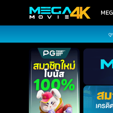
MEGA
ดู