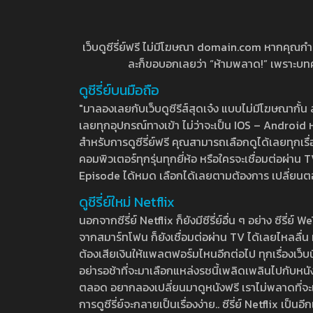
เว็บดูซีรี่ย์ฟรี ไม่มีโฆษณา domain.com หากคุณกำลัง
ละก็ขอบอกเลยว่า “ห้ามพลาด!” เพราะบทความ
ดูซีรี่ย์บนมือถือ
"มาลองเลยกับเว็บดูซีรีส์สุดเจ๋ง แบบไม่มีโฆษณากั
เลยทุกอุปกรณ์ทางเข้า ไม่ว่าจะเป็น IOS – Android หร
สำหรับการดูซีรี่ย์ฟรี คุณสามารถเลือกดูได้เลยทุกเรื
คอมพิวเตอร์ทุกรุ่นทุกยี่ห้อ หรือใครจะเชื่อมต่อผ
Episode ได้หมด เลือกได้เลยตามต้องการ เปลี่ยนตอนเ
ดูซีรี่ย์ใหม่ Netflix
นอกจากซีรี่ย์ Netflix ก็ยังมีซีรี่ย์อื่น ๆ อย่าง ซ
จากสมาร์ทโฟน ก็ยังเชื่อมต่อผ่าน TV ได้เลยไหลลื่น ห
ต้องเสียเงินให้แพลตฟอร์มไหนอีกต่อไป ทุกเรื่องเว็บนี้จ
อย่ารอช้าที่จะมาเลือกแหล่งรชนี้เพลิดเพลินไปกับหนังให
ตลอด อยากลองเปลี่ยนมาดูหนังฟรี เราไม่พลาดที่จะแนะน
การดูซีรี่ย์จะกลายเป็นเรื่องง่าย.. ซีรี่ย์ Netflix เป็