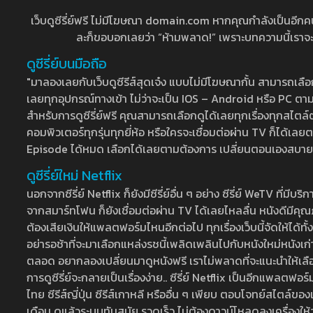
เว็บดูซีรี่ย์ฟรี ไม่มีโฆษณา domain.com หากคุณกำลังเป็นอีกคนที่
ละก็ขอบอกเลยว่า “ห้ามพลาด!” เพราะบทความนี้เราจะมาบ
ดูซีรี่ย์บนมือถือ
"มาลองเลยกับเว็บดูซีรีส์สุดเจ๋ง แบบไม่มีโฆษณากั้น สามารถเ
เลยทุกอุปกรณ์ทางเข้า ไม่ว่าจะเป็น IOS – Android หรือ PC ตามต้
สำหรับการดูซีรี่ย์ฟรี คุณสามารถเลือกดูได้เลยทุกเรื่องทุกสไตล์ต
คอมพิวเตอร์ทุกรุ่นทุกยี่ห้อ หรือใครจะเชื่อมต่อผ่าน TV ก็ได
Episode ได้หมด เลือกได้เลยตามต้องการ เปลี่ยนตอนเองสบาย ๆ เ
ดูซีรี่ย์ใหม่ Netflix
นอกจากซีรี่ย์ Netflix ก็ยังมีซีรี่ย์อื่น ๆ อย่าง ซีรี่ย์ WeTV 
จากสมาร์ทโฟน ก็ยังเชื่อมต่อผ่าน TV ได้เลยไหลลื่น หนังดีมีคุณภ
ต้องเสียเงินให้แพลตฟอร์มไหนอีกต่อไป ทุกเรื่องเว็บนี้จัดให้ได้ทั้
อย่ารอช้าที่จะมาเลือกแหล่งรชนี้เพลิดเพลินไปกับหนังใหม่หนังเก่าท
ตลอด อยากลองเปลี่ยนมาดูหนังฟรี เราไม่พลาดที่จะแนะนำให้เลือกดู
การดูซีรี่ย์จะกลายเป็นเรื่องง่าย.. ซีรี่ย์ Netflix เป็นอีกแพลตฟอร์
ไทย ซีรีส์ญี่ปุ่น ซีรีส์เกาหลี หรืออื่น ๆ เพียบ ตอบโจทย์สไตล์ข
เดือน ดูแล้วระบบทันสมัย รวดเร็ว ไม่ต้องดาวน์โหลดลงเครื่องให