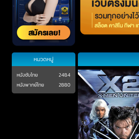
หมวดหมู่
หนังซับไทย
2484
หนังพากย์ไทย
2880