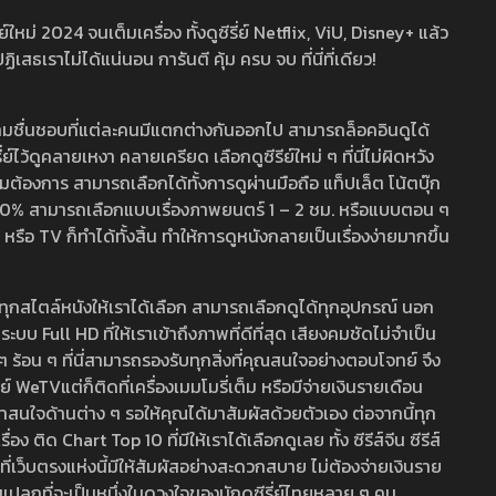
หม่ 2024 จนเต็มเครื่อง ทั้งดูซีรี่ย์ Netflix, ViU, Disney+ แล้ว
เราไม่ได้แน่นอน การันตี คุ้ม ครบ จบ ที่นี่ที่เดียว!
ามชื่นชอบที่แต่ละคนมีแตกต่างกันออกไป สามารถล็อคอินดูได้
ว้ดูคลายเหงา คลายเครียด เลือกดูซีรีย์ใหม่ ๆ ที่นี่ไม่ผิดหวัง
ามต้องการ สามารถเลือกได้ทั้งการดูผ่านมือถือ แท็ปเล็ต โน้ตบุ๊ก
พ 100% สามารถเลือกแบบเรื่องภาพยนตร์ 1 – 2 ชม. หรือแบบตอน ๆ
 TV ก็ทำได้ทั้งสิ้น ทำให้การดูหนังกลายเป็นเรื่องง่ายมากขึ้น
รวมทุกสไตล์หนังให้เราได้เลือก สามารถเลือกดูได้ทุกอุปกรณ์ นอก
 Full HD ที่ให้เราเข้าถึงภาพที่ดีที่สุด เสียงคมชัดไม่จำเป็น
สด ๆ ร้อน ๆ ที่นี่สามารถรองรับทุกสิ่งที่คุณสนใจอย่างตอบโจทย์ จึง
ย์ WeTVแต่ก็ติดที่เครื่องเมมโมรี่เต็ม หรือมีจ่ายเงินรายเดือน
่าสนใจด้านต่าง ๆ รอให้คุณได้มาสัมผัสด้วยตัวเอง ต่อจากนี้ทุก
ง ติด Chart Top 10 ที่มีให้เราได้เลือกดูเลย ทั้ง ซีรีส์จีน ซีรีส์
ที่เว็บตรงแห่งนี้มีให้สัมผัสอย่างสะดวกสบาย ไม่ต้องจ่ายเงินราย
่แปลกที่จะเป็นหนึ่งในดวงใจของนักดูซีรี่ย์ไทยหลาย ๆ คน