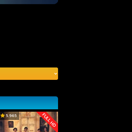
FULL HD
5.965