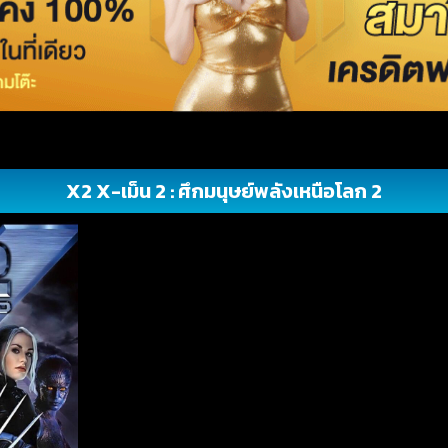
X2 X-เม็น 2 : ศึกมนุษย์พลังเหนือโลก 2