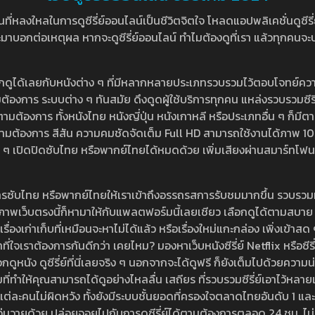
หลงใหลในการดูซีรี่ย์ออนไลน์เป็นชีวิตจิตใจ โหลดแอปพลิเคชั่นดูซีรี่ย์ใ
อกต่อเหตุผล หากจะดูซีรี่ย์ออนไลน์ ทำไมต้องดูที่เรา แล้วทุกคนจะปฏิเสธ
ลือกดูได้เลยกับหนังต่าง ๆ ที่มีหลากหลายประเภทรวบรวมไว้ตอบโจทย์คว
องการ ระบบต่าง ๆ ทันสมัย ดึงดูดผู้ใช้บริการทุกคน แหล่งรวบรวมซีรี่ย์ไ
ามต้องการ ทั้งหนังไทย หนังญี่ปุ่น หนังเกาหลี หรือประเภทอื่น ๆ ก็มีต
้เลยตามต้องการ สีสัน ความคมชัดจัดเต็ม Full HD สามารถใช้งานได้ภา
ปิดปิดซับไทย หรือพากย์ไทยได้หมดด้วย เพิ่มเสียงผ่านสมาร์ทโฟน หรือ
ที่มีบริการซับไทย หรือพากย์ไทยให้เราเข้าถึงอรรถรสการรับชมมากขึ้น รวบ
าพเว็บตรงนี้ก็หามาให้กับแพลตฟอร์มนี้เลยเชียว เลือกดูได้ตามสบาย ระบบ
งเรื่องเก่าเก็บที่เหมือนจะหาไม่ได้แล้ว หรือเรื่องใหม่แกะกล่อง เพิ่งเข้า
ี่ใจเราต้องการกันดีกว่า เคยไหม? มองหาเว็บหนังซีรี่ย์ Netflix หรือซีรี่
หนัง ดูซีรี่ย์ที่นี่เลยจริง ๆ นอกจากจะได้ดูฟรี ก็ยังเต็มไปด้วยความน
มที่ทำให้คุณสามารถได้ดูอย่างไหลลื่น เสถียร ที่รวบรวมซีรี่ย์เอาไว้หลายเรื่อ
องแต่ละคนไม่ผิดหวัง ทั้งยังมีระบบชั้นยอดที่ครองใจตลาดไทยอันดับ 1 และ
้วุ่นวายด้วย ปล่อยจอยไปกับการดูซีรี่ย์ได้ตามต้องการตลอด 24 ชม. ไม