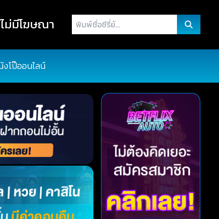
พิมพ์
ไม่มีโฆษณา
ชื่อ
ซี
รี่
นังโป๊ออนไลน์
ย์...