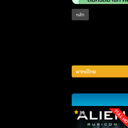
หลัก
FULL H
3.6