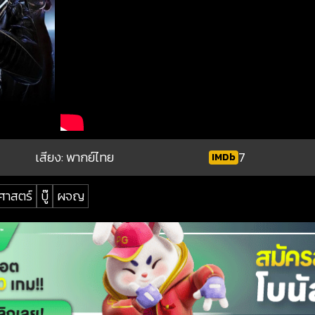
เสียง: พากย์ไทย
7
IMDb
ศาสตร์
บู๊
ผจญ