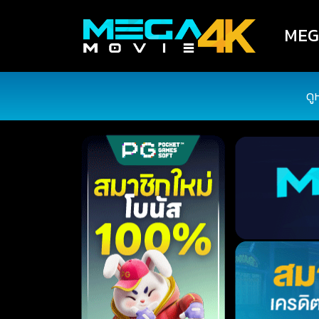
MEGA
ดู