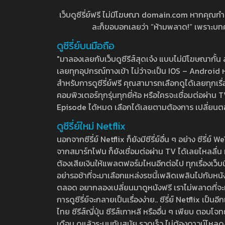
เว็บดูซีรี่ย์ฟรี ไม่มีโฆษณา domain.com หากคุณกำลัง
ละก็ขอบอกเลยว่า “ห้ามพลาด!” เพราะบทความ
ดูซีรี่ย์บนมือถือ
"มาลองเลยกับเว็บดูซีรีส์สุดเจ๋ง แบบไม่มีโฆษณากั
เลยทุกอุปกรณ์ทางเข้า ไม่ว่าจะเป็น IOS – Android หร
สำหรับการดูซีรี่ย์ฟรี คุณสามารถเลือกดูได้เลยทุกเรื
คอมพิวเตอร์ทุกรุ่นทุกยี่ห้อ หรือใครจะเชื่อมต่อผ
Episode ได้หมด เลือกได้เลยตามต้องการ เปลี่ยนตอนเ
ดูซีรี่ย์ใหม่ Netflix
นอกจากซีรี่ย์ Netflix ก็ยังมีซีรี่ย์อื่น ๆ อย่าง ซ
จากสมาร์ทโฟน ก็ยังเชื่อมต่อผ่าน TV ได้เลยไหลลื่น ห
ต้องเสียเงินให้แพลตฟอร์มไหนอีกต่อไป ทุกเรื่องเว็บนี้จ
อย่ารอช้าที่จะมาเลือกแหล่งรชนี้เพลิดเพลินไปกับหนังให
ตลอด อยากลองเปลี่ยนมาดูหนังฟรี เราไม่พลาดที่จะแนะน
การดูซีรี่ย์จะกลายเป็นเรื่องง่าย.. ซีรี่ย์ Netflix เป็
ไทย ซีรีส์ญี่ปุ่น ซีรีส์เกาหลี หรืออื่น ๆ เพียบ ตอ
เดือน ดูแล้วระบบทันสมัย รวดเร็ว ไม่ต้องดาวน์โหลด