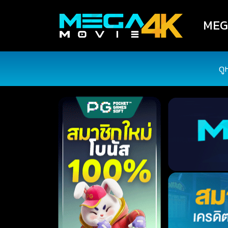
MEGA
ดู