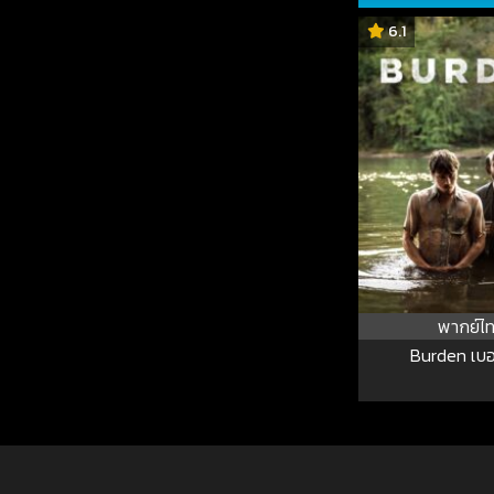
6.1
พากย์ไ
Burden เบอ