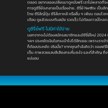
ตลอด อยากลองเปลี่ยนมาดูหนังฟรี เราไม่พลาดที่จะแนะน
การดูซีรี่ย์จะกลายเป็นเรื่องง่าย.. ซีรี่ย์ Netflix เป็
ไทย ซีรีส์ญี่ปุ่น ซีรีส์เกาหลี หรืออื่น ๆ เพียบ ตอ
เดือน ดูแล้วระบบทันสมัย รวดเร็ว ไม่ต้องดาวน์โหลด
ดูซีรี่ย์ฟรี ไม่มีค่าใช้จ่าย
นอกจากจะไม่ต้องสมัครสมาชิกและมีซีรี่ย์ใหม่ 2024 จุกๆ
ฯลฯ ประหยัดเงินในกระเป๋าไปได้อีกเยอะ เพราะเราเข้าใจ
ก็ต้องประหยัด จริงมั้ย? หากคุณกำลังคิดว่า ของฟรีใน
เต็ม ภาพสวยแสงสีเสียงกระหึ่มสะใจ และที่สำคัญ ถึงจ
แน่นอน