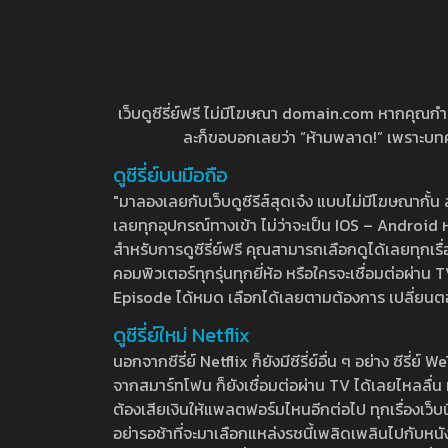
เว็บดูซีรี่ย์ฟรี ไม่มีโฆษณา domain.com หากคุณกำลัง
ละก็ขอบอกเลยว่า “ห้ามพลาด!” เพราะบทความ
ดูซีรี่ย์บนมือถือ
"มาลองเลยกับเว็บดูซีรีส์สุดเจ๋ง แบบไม่มีโฆษณากั
เลยทุกอุปกรณ์ทางเข้า ไม่ว่าจะเป็น IOS – Android หร
สำหรับการดูซีรี่ย์ฟรี คุณสามารถเลือกดูได้เลยทุกเรื
คอมพิวเตอร์ทุกรุ่นทุกยี่ห้อ หรือใครจะเชื่อมต่อผ
Episode ได้หมด เลือกได้เลยตามต้องการ เปลี่ยนตอนเ
ดูซีรี่ย์ใหม่ Netflix
นอกจากซีรี่ย์ Netflix ก็ยังมีซีรี่ย์อื่น ๆ อย่าง ซ
จากสมาร์ทโฟน ก็ยังเชื่อมต่อผ่าน TV ได้เลยไหลลื่น ห
ต้องเสียเงินให้แพลตฟอร์มไหนอีกต่อไป ทุกเรื่องเว็บนี้จ
อย่ารอช้าที่จะมาเลือกแหล่งรชนี้เพลิดเพลินไปกับหนังให