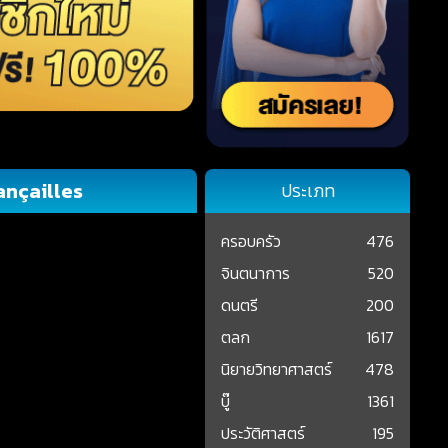
ançailles
ประเภท
ครอบครัว
476
จินตนาการ
520
ดนตรี
200
ตลก
1617
นิยายวิทยาศาสตร์
478
บู๊
1361
ประวัติศาสตร์
195