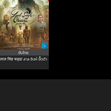
-
ซับไทย
लाल सिंह चड्ढा ลาล ซิงห์ จั๊ดด้า