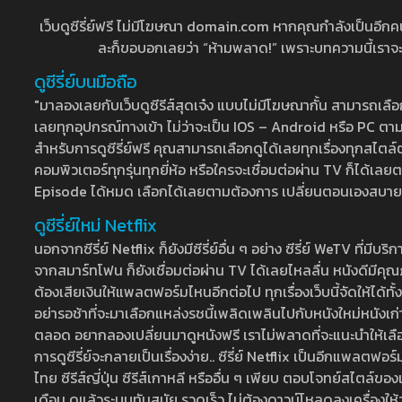
เว็บดูซีรี่ย์ฟรี ไม่มีโฆษณา domain.com หากคุณกำลังเป็นอีกคนที่
ละก็ขอบอกเลยว่า “ห้ามพลาด!” เพราะบทความนี้เราจะมาบ
ดูซีรี่ย์บนมือถือ
"มาลองเลยกับเว็บดูซีรีส์สุดเจ๋ง แบบไม่มีโฆษณากั้น สามารถเ
เลยทุกอุปกรณ์ทางเข้า ไม่ว่าจะเป็น IOS – Android หรือ PC ตามต้
สำหรับการดูซีรี่ย์ฟรี คุณสามารถเลือกดูได้เลยทุกเรื่องทุกสไตล์ต
คอมพิวเตอร์ทุกรุ่นทุกยี่ห้อ หรือใครจะเชื่อมต่อผ่าน TV ก็ได
Episode ได้หมด เลือกได้เลยตามต้องการ เปลี่ยนตอนเองสบาย ๆ เ
ดูซีรี่ย์ใหม่ Netflix
นอกจากซีรี่ย์ Netflix ก็ยังมีซีรี่ย์อื่น ๆ อย่าง ซีรี่ย์ WeTV 
จากสมาร์ทโฟน ก็ยังเชื่อมต่อผ่าน TV ได้เลยไหลลื่น หนังดีมีคุณภ
ต้องเสียเงินให้แพลตฟอร์มไหนอีกต่อไป ทุกเรื่องเว็บนี้จัดให้ได้ทั้
อย่ารอช้าที่จะมาเลือกแหล่งรชนี้เพลิดเพลินไปกับหนังใหม่หนังเก่าท
ตลอด อยากลองเปลี่ยนมาดูหนังฟรี เราไม่พลาดที่จะแนะนำให้เลือกดู
การดูซีรี่ย์จะกลายเป็นเรื่องง่าย.. ซีรี่ย์ Netflix เป็นอีกแพลตฟอร์
ไทย ซีรีส์ญี่ปุ่น ซีรีส์เกาหลี หรืออื่น ๆ เพียบ ตอบโจทย์สไตล์ข
เดือน ดูแล้วระบบทันสมัย รวดเร็ว ไม่ต้องดาวน์โหลดลงเครื่องให