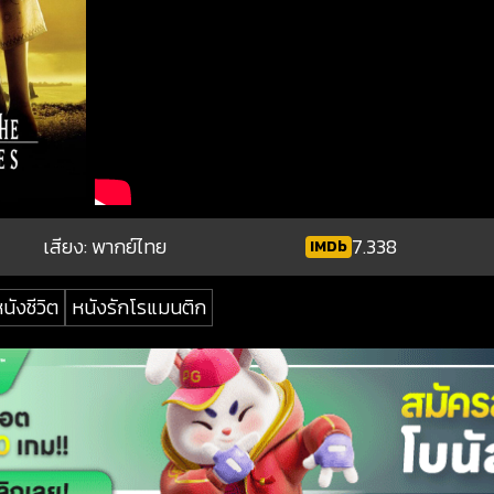
เสียง: พากย์ไทย
7.338
IMDb
นังชีวิต
หนังรักโรแมนติก