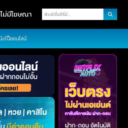
พิมพ์
ไม่มีโฆษณา
ชื่อ
ซี
รี่
นังโป๊ออนไลน์
ย์...