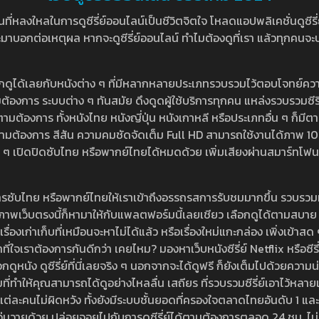
หลงใหลในการดูซีรี่ย์ออนไลน์เป็นชีวิตจิตใจ โหลดแอปพลิเคชั่นดูซีรี่ย์ใ
อกต่อเหตุผล หากจะดูซีรี่ย์ออนไลน์ ทำไมต้องดูที่เรา แล้วทุกคนจะปฏิเสธ
ลือกดูได้เลยกับหนังต่าง ๆ ที่มีหลากหลายประเภทรวบรวมไว้ตอบโจทย์คว
องการ ระบบต่าง ๆ ทันสมัย ดึงดูดผู้ใช้บริการทุกคน แหล่งรวบรวมซีรี่ย์ไ
ามต้องการ ทั้งหนังไทย หนังญี่ปุ่น หนังเกาหลี หรือประเภทอื่น ๆ ก็มีต
้เลยตามต้องการ สีสัน ความคมชัดจัดเต็ม Full HD สามารถใช้งานได้ภา
ปิดปิดซับไทย หรือพากย์ไทยได้หมดด้วย เพิ่มเสียงผ่านสมาร์ทโฟน หรือ
ที่มีบริการซับไทย หรือพากย์ไทยให้เราเข้าถึงอรรถรสการรับชมมากขึ้น รวบ
าพเว็บตรงนี้ก็หามาให้กับแพลตฟอร์มนี้เลยเชียว เลือกดูได้ตามสบาย ระบบ
งเรื่องเก่าเก็บที่เหมือนจะหาไม่ได้แล้ว หรือเรื่องใหม่แกะกล่อง เพิ่งเข้า
ี่ใจเราต้องการกันดีกว่า เคยไหม? มองหาเว็บหนังซีรี่ย์ Netflix หรือซีรี่
หนัง ดูซีรี่ย์ที่นี่เลยจริง ๆ นอกจากจะได้ดูฟรี ก็ยังเต็มไปด้วยความน
มที่ทำให้คุณสามารถได้ดูอย่างไหลลื่น เสถียร ที่รวบรวมซีรี่ย์เอาไว้หลายเรื่อ
องแต่ละคนไม่ผิดหวัง ทั้งยังมีระบบชั้นยอดที่ครองใจตลาดไทยอันดับ 1 และ
้วุ่นวายด้วย ปล่อยจอยไปกับการดูซีรี่ย์ได้ตามต้องการตลอด 24 ชม. ไม