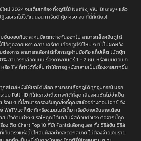
หม่ 2024 จนเต็มเครื่อง ทั้งดูซีรี่ย์ Netflix, ViU, Disney+ แล้ว
เราไม่ได้แน่นอน การันตี คุ้ม ครบ จบ ที่นี่ที่เดียว!
ามชื่นชอบที่แต่ละคนมีแตกต่างกันออกไป สามารถล็อคอินดูได้
ว้ดูคลายเหงา คลายเครียด เลือกดูซีรีย์ใหม่ ๆ ที่นี่ไม่ผิดหวัง
ามต้องการ สามารถเลือกได้ทั้งการดูผ่านมือถือ แท็ปเล็ต โน้ตบุ๊ก
พ 100% สามารถเลือกแบบเรื่องภาพยนตร์ 1 – 2 ชม. หรือแบบตอน ๆ
 TV ก็ทำได้ทั้งสิ้น ทำให้การดูหนังกลายเป็นเรื่องง่ายมากขึ้น
รวมทุกสไตล์หนังให้เราได้เลือก สามารถเลือกดูได้ทุกอุปกรณ์ นอก
 Full HD ที่ให้เราเข้าถึงภาพที่ดีที่สุด เสียงคมชัดไม่จำเป็น
สด ๆ ร้อน ๆ ที่นี่สามารถรองรับทุกสิ่งที่คุณสนใจอย่างตอบโจทย์ จึง
ย์ WeTVแต่ก็ติดที่เครื่องเมมโมรี่เต็ม หรือมีจ่ายเงินรายเดือน
่าสนใจด้านต่าง ๆ รอให้คุณได้มาสัมผัสด้วยตัวเอง ต่อจากนี้ทุก
ง ติด Chart Top 10 ที่มีให้เราได้เลือกดูเลย ทั้ง ซีรีส์จีน ซีรีส์
ที่เว็บตรงแห่งนี้มีให้สัมผัสอย่างสะดวกสบาย ไม่ต้องจ่ายเงินราย
่แปลกที่จะเป็นหนึ่งในดวงใจของนักดูซีรี่ย์ไทยหลาย ๆ คน