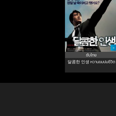
-
ซับไทย
달콤한 인생 หวานขมปมชีวิต