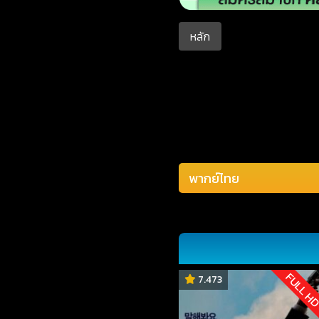
หลัก
FULL H
7.473