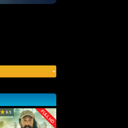
FULL HD
6.5